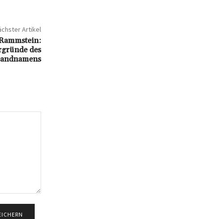
chster Artikel
 Rammstein:
rgründe des
andnamens