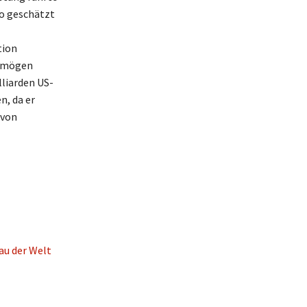
ro geschätzt
tion
ermögen
lliarden US-
n, da er
 von
au der Welt