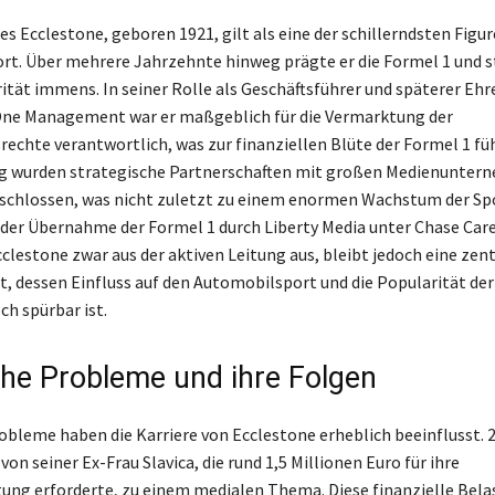
es Ecclestone, geboren 1921, gilt als eine der schillerndsten Figu
t. Über mehrere Jahrzehnte hinweg prägte er die Formel 1 und s
ität immens. In seiner Rolle als Geschäftsführer und späterer Eh
One Management war er maßgeblich für die Vermarktung der
echte verantwortlich, was zur finanziellen Blüte der Formel 1 fü
ng wurden strategische Partnerschaften mit großen Medienunter
schlossen, was nicht zuletzt zu einem enormen Wachstum der Sp
 der Übernahme der Formel 1 durch Liberty Media unter Chase Car
clestone zwar aus der aktiven Leitung aus, bleibt jedoch eine zent
, dessen Einfluss auf den Automobilsport und die Popularität der
ch spürbar ist.
che Probleme und ihre Folgen
obleme haben die Karriere von Ecclestone erheblich beeinflusst. 
von seiner Ex-Frau Slavica, die rund 1,5 Millionen Euro für ihre
ung erforderte, zu einem medialen Thema. Diese finanzielle Bela