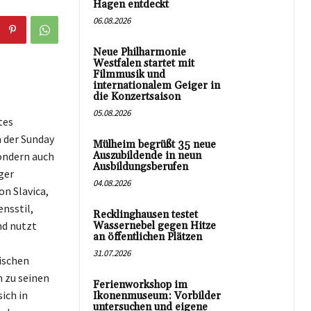
Hagen entdeckt
06.08.2026
Neue Philharmonie
Westfalen startet mit
Filmmusik und
internationalem Geiger in
die Konzertsaison
05.08.2026
tes
 der Sunday
Mülheim begrüßt 35 neue
sondern auch
Auszubildende in neun
Ausbildungsberufen
ger
04.08.2026
on Slavica,
nsstil,
Recklinghausen testet
nd nutzt
Wassernebel gegen Hitze
an öffentlichen Plätzen
31.07.2026
ischen
 zu seinen
Ferienworkshop im
ich in
Ikonenmuseum: Vorbilder
untersuchen und eigene