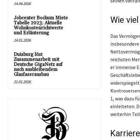
seinen vielfäl
14.04.2026
Jobcenter Bochum Miete
Wie viel
Tabelle 2023: Aktuelle
Wohnkostenrichtwerte
und Erläuterung
Das Vermögen 
14.01.2026
insbesondere 
Nettovermögen
Duisburg löst
reichsten Men
Zusammenarbeit mit
Deutsche GigaNetz auf
er immense Ei
nach ausbleibendem
Glasfaserausbau
Geschäftslebe
21.01.2026
widerspiegelt
Kontroversen,
1, was dazu f
einleiteten. 
weiterhin Tei
Karrier