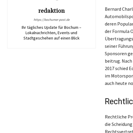
Bernard Charl
redaktion
Automobilspor
https://bochumer-post.de
deren Popular
Ihr tägliches Update für Bochum –
der Formula 
Lokalnachrichten, Events und
Stadtgeschehen auf einen Blick
Übertragungsr
seiner Führu
Sponsoren ge
beitrug. Nach
2017 schied Ec
im Motorsport
auch heute no
Rechtli
Rechtliche Pr
die Scheidung 
Rechtsvertret