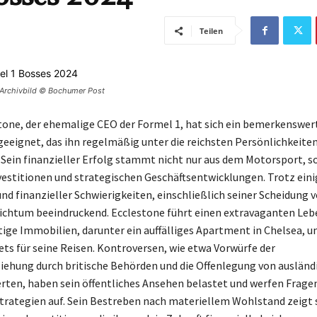
Teilen
 Archivbild © Bochumer Post
tone, der ehemalige CEO der Formel 1, hat sich ein bemerkenswer
eignet, das ihn regelmäßig unter die reichsten Persönlichkeiten
 Sein finanzieller Erfolg stammt nicht nur aus dem Motorsport, 
vestitionen und strategischen Geschäftsentwicklungen. Trotz eini
nd finanzieller Schwierigkeiten, einschließlich seiner Scheidung v
eichtum beeindruckend. Ecclestone führt einen extravaganten Lebe
tige Immobilien, darunter ein auffälliges Apartment in Chelsea, u
jets für seine Reisen. Kontroversen, wie etwa Vorwürfe der
iehung durch britische Behörden und die Offenlegung von ausländ
en, haben sein öffentliches Ansehen belastet und werfen Fragen
Strategien auf. Sein Bestreben nach materiellem Wohlstand zeigt s