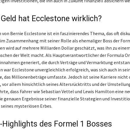
tigen Investitionen, die ihn auch in Zukunft finanziell absichern w
 Geld hat Ecclestone wirklich?
von Bernie Ecclestone ist ein faszinierendes Thema, das oft diskut
im Zusammenhang mit seiner Rolle als ehemaliger Boss der Forme
 wird auf mehrere Milliarden Dollar geschätzt, was ihn zu einem
schen der Welt macht. Als Hauptverantwortlicher der Formula O
nnahmen generiert, die durch Verträge und Vermarktung entstand
n war Ecclestone unvergleichlich erfolgreich, was sich auch in se
e, das Millionenbeträge umfasste. Jedoch ist seine Karriere nicht
 vor allem hinsichtlich seines Altersrücktritts und der Umstellun
ührte, dass Fahrer wie Sebastian Vettel und Lewis Hamilton eine ne
Die genauen Ergebnisse seiner finanzielle Strategien und Investiti
l seines mysteriösen Erbes.
e-Highlights des Formel 1 Bosses