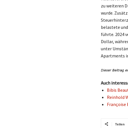
zu weiteren D
wurde. Zusätz
Steuerhinterz
belastete und
führte. 2024 v
Dollar, währe
unter Umständ
Apartments in
Auch interess
Bibis Beau
Reinhold W
Françoise 
Teilen