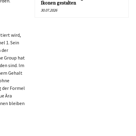
erden.
Ikonen gestalten
30.07.2026
iert wird,
l 1. Sein
 der
ne Group hat
en sind. Im
inem Gehalt
 ohne
g der Formel
ue Ära
onen bleiben