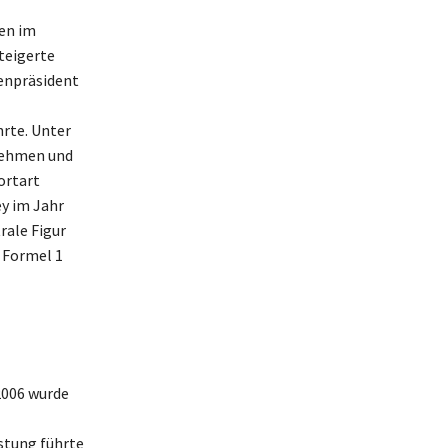
ren im
teigerte
renpräsident
hrte. Unter
nehmen und
ortart
ey im Jahr
rale Figur
 Formel 1
2006 wurde
stung führte