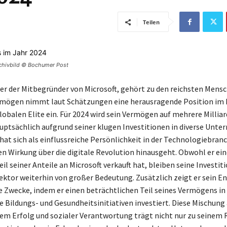
Teilen
Archivbild © Bochumer Post
iner der Mitbegründer von Microsoft, gehört zu den reichsten Mens
rmögen nimmt laut Schätzungen eine herausragende Position im 
lobalen Elite ein. Für 2024 wird sein Vermögen auf mehrere Milliar
uptsächlich aufgrund seiner klugen Investitionen in diverse Unt
 hat sich als einflussreiche Persönlichkeit in der Technologiebran
ren Wirkung über die digitale Revolution hinausgeht. Obwohl er ei
il seiner Anteile an Microsoft verkauft hat, bleiben seine Investit
ktor weiterhin von großer Bedeutung. Zusätzlich zeigt er sein 
e Zwecke, indem er einen beträchtlichen Teil seines Vermögens in 
e Bildungs- und Gesundheitsinitiativen investiert. Diese Mischung
hem Erfolg und sozialer Verantwortung trägt nicht nur zu seinem