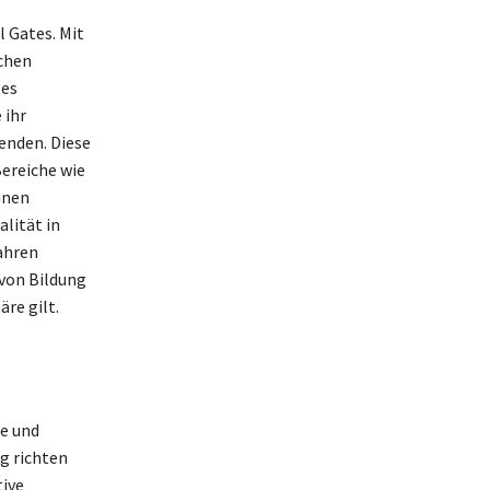
l Gates. Mit
chen
tes
 ihr
enden. Diese
Bereiche wie
inen
lität in
ahren
 von Bildung
re gilt.
me und
g richten
tive