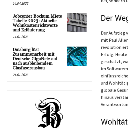
bei, sondern 
14.04.2026
Jobcenter Bochum Miete
Der Weg
Tabelle 2023: Aktuelle
Wohnkostenrichtwerte
und Erläuterung
Der Aufstieg 
14.01.2026
mit Paul Alle
revolutionier
Duisburg löst
Erfolg. Heute
Zusammenarbeit mit
Deutsche GigaNetz auf
geschätzt, wa
nach ausbleibendem
Glasfaserausbau
im Softwarema
21.01.2026
einflussreich
und Wohltätigk
globale Gesun
hinaus verstä
Verantwortung
Wohltät