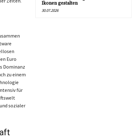
er Zeiten.
Ikonen gestalten
30.07.2026
r zusammen
ftware
ellosen
den Euro
fts Dominanz
uch zu einem
chnologie
ntensiv für
äftswelt
und sozialer
aft