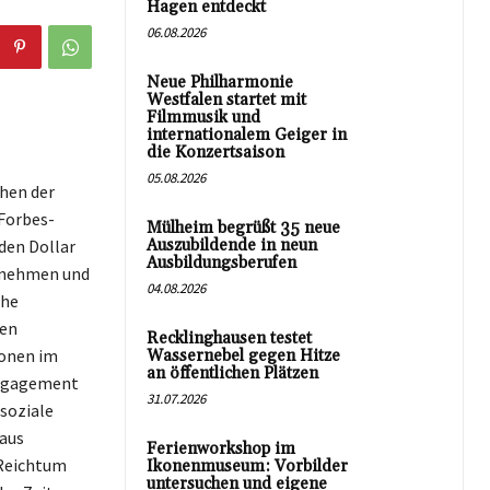
Hagen entdeckt
06.08.2026
Neue Philharmonie
Westfalen startet mit
Filmmusik und
internationalem Geiger in
die Konzertsaison
05.08.2026
chen der
Forbes-
Mülheim begrüßt 35 neue
den Dollar
Auszubildende in neun
Ausbildungsberufen
ernehmen und
04.08.2026
che
nen
Recklinghausen testet
ionen im
Wassernebel gegen Hitze
an öffentlichen Plätzen
Engagement
31.07.2026
soziale
 aus
Ferienworkshop im
 Reichtum
Ikonenmuseum: Vorbilder
untersuchen und eigene