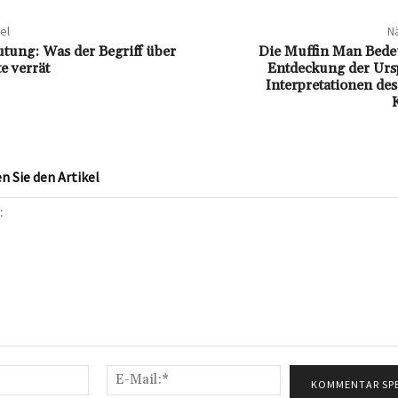
el
Nä
tung: Was der Begriff über
Die Muffin Man Bede
e verrät
Entdeckung der Ur
Interpretationen des
 Sie den Artikel
Name:*
E-
Mail:*