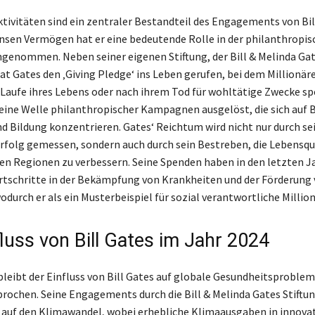
tivitäten sind ein zentraler Bestandteil des Engagements von Bil
en Vermögen hat er eine bedeutende Rolle in der philanthropis
ngenommen. Neben seiner eigenen Stiftung, der Bill & Melinda Ga
at Gates den ‚Giving Pledge‘ ins Leben gerufen, bei dem Millionäre
aufe ihres Lebens oder nach ihrem Tod für wohltätige Zwecke sp
t eine Welle philanthropischer Kampagnen ausgelöst, die sich auf 
d Bildung konzentrieren. Gates‘ Reichtum wird nicht nur durch se
Erfolg gemessen, sondern auch durch sein Bestreben, die Lebensqua
en Regionen zu verbessern. Seine Spenden haben in den letzten J
rtschritte in der Bekämpfung von Krankheiten und der Förderung
durch er als ein Musterbeispiel für sozial verantwortliche Millionä
fluss von Bill Gates im Jahr 2024
bleibt der Einfluss von Bill Gates auf globale Gesundheitsproble
rochen. Seine Engagements durch die Bill & Melinda Gates Stiftun
t auf den Klimawandel, wobei erhebliche Klimaausgaben in innova