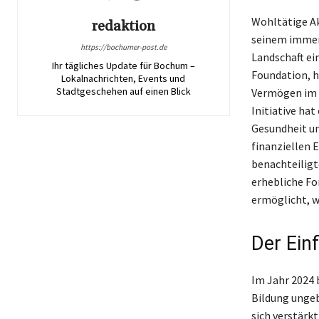
Wohltätige Ak
redaktion
seinem immens
https://bochumer-post.de
Landschaft ei
Ihr tägliches Update für Bochum –
Foundation, h
Lokalnachrichten, Events und
Stadtgeschehen auf einen Blick
Vermögen im L
Initiative ha
Gesundheit un
finanziellen 
benachteiligt
erhebliche Fo
ermöglicht, wo
Der Ein
Im Jahr 2024 
Bildung ungeb
sich verstärk