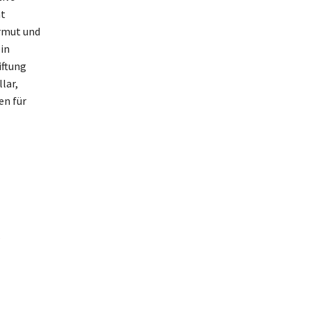
ht
rmut und
in
iftung
lar,
en für
s