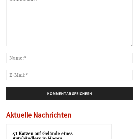
Kommentar:
Na
E-
Mai
Aktuelle Nachrichten
41 Katzen auf Gelände eines
Autohändlers in Hagen