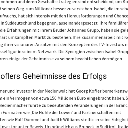
nehmen und deren Geschäftsstrategien sind entscheidend, um Ko
seinen Weg zum Millionär besser zu verstehen. Isabel, die im sc
ufwuchs, hat sich intensiv mit den Herausforderungen und Chance
n Süddeutschland begegnen, auseinandergesetzt. Ihre familiäre
die Erfahrungen mit ihrem Bruder Johannes Grupp, haben sie gele
hart umkämpften Markt zu bestehen. Ihre Zusammenarbeit mit Ko
 ihrer visionären Ansätze mit den Konzepten des TV-Investors 
üsselfigur in seinem Netzwerk. Die Synergien zwischen Isabel Gru
aren einige der Geheimnisse zu seinem beachtlichen Vermögen.
oflers Geheimnisse des Erfolgs
er und Investor in der Medienwelt hat Georg Kofler bemerkensw
ihm ein Vermögen von etwa 150 Millionen Euro eingebracht haben. 
Medienmacher führte zu bedeutenden Veränderungen in der Branch
n Formaten wie ‚Die Höhle der Löwen‘ und Partnerschaften mit
ten wie Ralf Dümmel und Judith Williams stellte er seine Fähigkei
Investor unter Beweis. Ursprünglich aus Bruneck in Südtirol, Itali