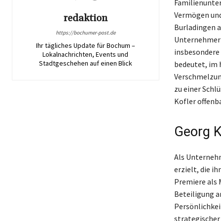
Familienunter
Vermögen und 
redaktion
Burladingen a
https://bochumer-post.de
Unternehmer i
Ihr tägliches Update für Bochum –
insbesondere 
Lokalnachrichten, Events und
Stadtgeschehen auf einen Blick
bedeutet, im 
Verschmelzung
zu einer Schl
Kofler offenb
Georg K
Als Unternehm
erzielt, die 
Premiere als 
Beteiligung a
Persönlichkei
strategischer 