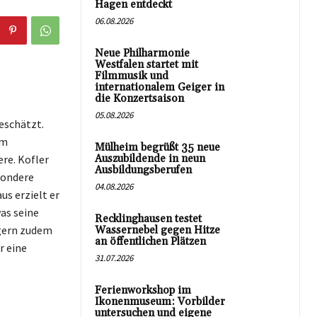
Hagen entdeckt
06.08.2026
Neue Philharmonie
Westfalen startet mit
Filmmusik und
internationalem Geiger in
die Konzertsaison
05.08.2026
eschätzt.
im
Mülheim begrüßt 35 neue
re. Kofler
Auszubildende in neun
Ausbildungsberufen
sondere
04.08.2026
us erzielt er
as seine
Recklinghausen testet
igern zudem
Wassernebel gegen Hitze
an öffentlichen Plätzen
r eine
31.07.2026
Ferienworkshop im
Ikonenmuseum: Vorbilder
untersuchen und eigene