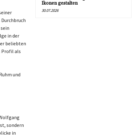
Ikonen gestalten
30.07.2026
seiner
n Durchbruch
 sein
ge in der
der beliebten
Profil als
 Ruhm und
 Wolfgang
st, sondern
licke in