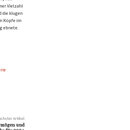
ner Vielzahl
d die klugen
en Köpfe im
g ebnete.
s
rie
chster Artikel
ermögen und