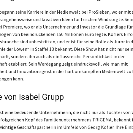
begann seine Karriere in der Medienwelt bei ProSieben, wo er mit 
rangehensweise und kreativen Ideen für frischen Wind sorgte. Sei
i Premiere, wo er als Unternehmer und Investor die Grundlage für
ögen von beeindruckenden 150 Millionen Euro legte. Koflers Erfol
ranche sind unbestritten, und er ist für seine Rolle als Juror in 
e der Löwen“ in Staffel 13 bekannt. Diese Show hat nicht nur sein 
ärft, sondern ihn auch als einflussreiche Persönlichkeit in der
aft etabliert. Sein Werdegang zeigt eindrucksvoll, wie man mit
heit und Innovationsgeist in der hart umkämpften Medienwelt zu
angen kann.
le von Isabel Grupp
ist eine bedeutende Unternehmerin, die nicht nur als Tochter von
rfolgreichen Kopf des Familienunternehmens TRIGEMA, bekannt i
 wichtige Geschäftspartnerin im Umfeld von Georg Kofler. Ihre Einb