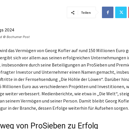
Teilen
ild © Bochumer Post
wird das Vermögen von Georg Kofler auf rund 150 Millionen Euro g
rgibt sich vor allem aus seinen erfolgreichen Unternehmungen 
 insbesondere durch seine Beteiligungen an ProSieben und Premie
gefragter Investor und Unternehmer einen Namen gemacht, insbe
uftritte in der Fernsehsendung „Die Höhle der Löwen“. Darüber hina
 5 Millionen Euro aus verschiedenen Projekten und Investitionen, w
age weiter verbessert. Medienberichte, wie etwa in „Die Welt“, ste
 an seinem Vermögen und seiner Person. Damit bleibt Georg Kofle
gur in der Branche, dessen Erfolge weiterhin für Aufsehen sorgen.
eweg von ProSieben zu Erfolg