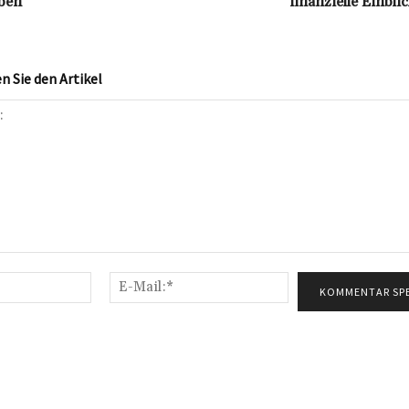
ben
finanzielle Einbli
 Sie den Artikel
Name:*
E-
Mail:*