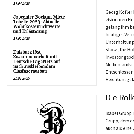
14.04.2026
Georg Kofler 
Jobcenter Bochum Miete
visionären He
Tabelle 2023: Aktuelle
Wohnkostenrichtwerte
gelang ihm be
und Erläuterung
heutiges Verm
14.01.2026
Unterhaltungsb
Show „Die Höhl
Duisburg löst
Investor gesch
Zusammenarbeit mit
Deutsche GigaNetz auf
Medienlandsch
nach ausbleibendem
Glasfaserausbau
Entschlossen
21.01.2026
Reichtum gel
Die Rol
Isabel Grupp 
Grupp, dem e
auch als eine