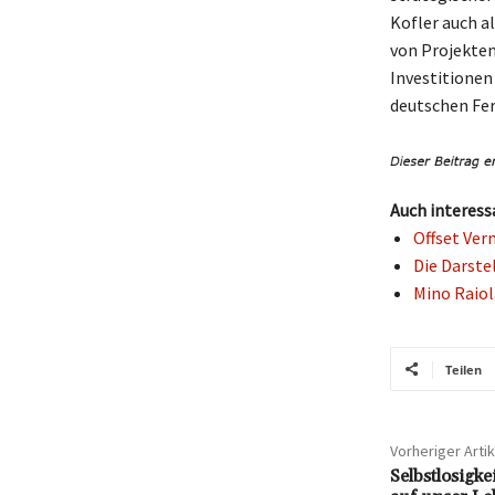
Kofler auch a
von Projekten
Investitione
deutschen Fer
Auch interess
Offset Ver
Die Darste
Mino Raiol
Teilen
Vorheriger Artik
Selbstlosigke