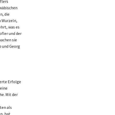
flers
hwäbischen
n, die
n Wurzeln,
hrt, was es
fler und der
machen sie
pp und Georg
erte Erfolge
Seine
e. Mit der
ten als
en, hat