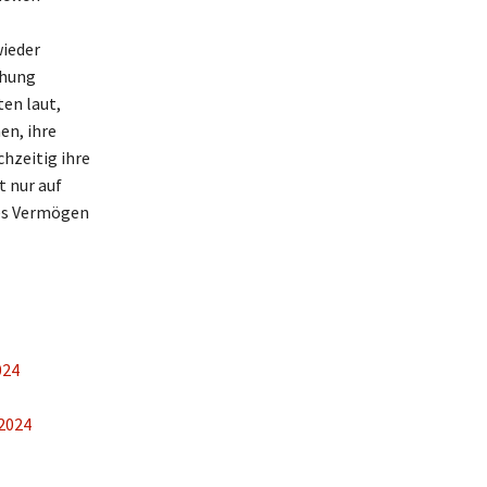
wieder
ehung
en laut,
en, ihre
chzeitig ihre
t nur auf
ges Vermögen
024
 2024