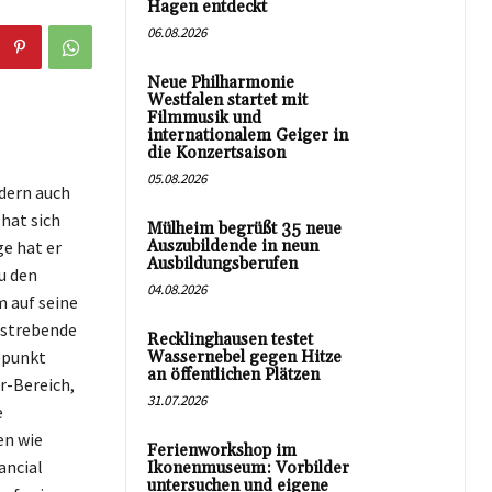
Hagen entdeckt
06.08.2026
Neue Philharmonie
Westfalen startet mit
Filmmusik und
internationalem Geiger in
die Konzertsaison
05.08.2026
ndern auch
hat sich
Mülheim begrüßt 35 neue
e hat er
Auszubildende in neun
Ausbildungsberufen
u den
04.08.2026
m auf seine
fstrebende
Recklinghausen testet
epunkt
Wassernebel gegen Hitze
an öffentlichen Plätzen
r-Bereich,
31.07.2026
e
en wie
Ferienworkshop im
ancial
Ikonenmuseum: Vorbilder
untersuchen und eigene