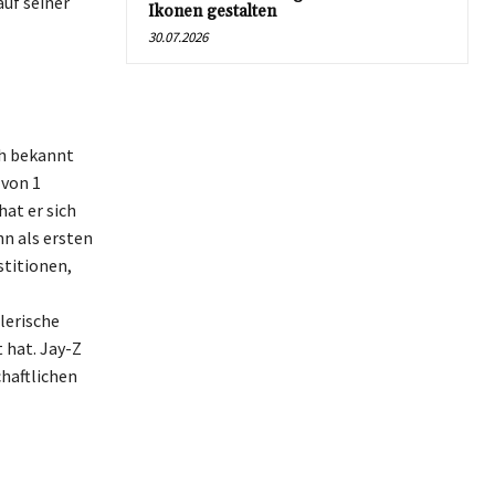
uf seiner
Ikonen gestalten
30.07.2026
ch bekannt
 von 1
hat er sich
hn als ersten
stitionen,
lerische
 hat. Jay-Z
haftlichen