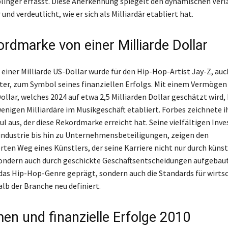
linger erfasst. Diese Anerkennung spiegelt den dynamischen Verla
 und verdeutlicht, wie er sich als Milliardär etabliert hat.
ordmarke von einer Milliarde Dollar
 einer Milliarde US-Dollar wurde für den Hip-Hop-Artist Jay-Z, au
ter, zum Symbol seines finanziellen Erfolgs. Mit einem Vermögen
ollar, welches 2024 auf etwa 2,5 Milliarden Dollar geschätzt wird, 
wenigen Milliardäre im Musikgeschäft etabliert. Forbes zeichnete i
 aus, der diese Rekordmarke erreicht hat. Seine vielfältigen Inve
industrie bis hin zu Unternehmensbeteiligungen, zeigen den
en Weg eines Künstlers, der seine Karriere nicht nur durch künst
ondern auch durch geschickte Geschäftsentscheidungen aufgebaut
 das Hip-Hop-Genre geprägt, sondern auch die Standards für wirtsc
alb der Branche neu definiert.
en und finanzielle Erfolge 2010