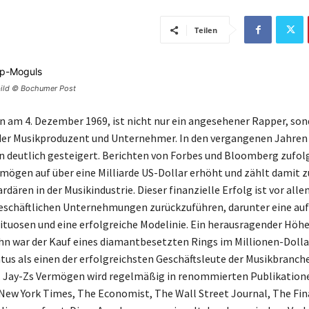
Teilen
bild © Bochumer Post
n am 4. Dezember 1969, ist nicht nur ein angesehener Rapper, so
er Musikproduzent und Unternehmer. In den vergangenen Jahren 
 deutlich gesteigert. Berichten von Forbes und Bloomberg zufolg
mögen auf über eine Milliarde US-Dollar erhöht und zählt damit z
rdären in der Musikindustrie. Dieser finanzielle Erfolg ist vor alle
geschäftlichen Unternehmungen zurückzuführen, darunter eine au
rituosen und eine erfolgreiche Modelinie. Ein herausragender Höh
hn war der Kauf eines diamantbesetzten Rings im Millionen-Dolla
atus als einen der erfolgreichsten Geschäftsleute der Musikbranch
. Jay-Zs Vermögen wird regelmäßig in renommierten Publikation
New York Times, The Economist, The Wall Street Journal, The Fin