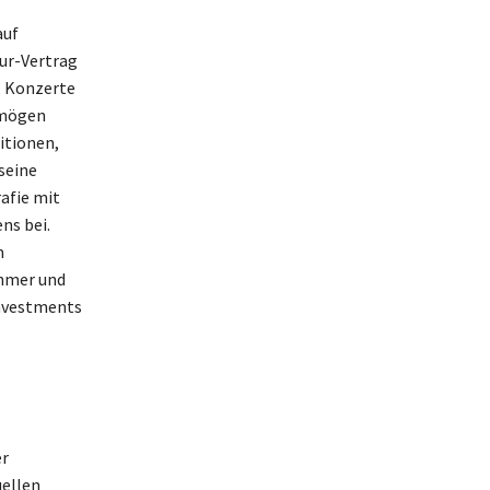
auf
our-Vertrag
. Konzerte
rmögen
itionen,
seine
rafie mit
ns bei.
m
ehmer und
Investments
er
uellen