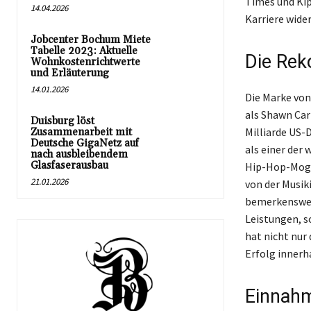
Times und Kip
14.04.2026
Karriere wider
Jobcenter Bochum Miete
Tabelle 2023: Aktuelle
Die Rek
Wohnkostenrichtwerte
und Erläuterung
14.01.2026
Die Marke von
als Shawn Car
Duisburg löst
Milliarde US-D
Zusammenarbeit mit
Deutsche GigaNetz auf
als einer der 
nach ausbleibendem
Glasfaserausbau
Hip-Hop-Mogul
21.01.2026
von der Musik
bemerkenswert
Leistungen, s
hat nicht nur
Erfolg innerh
Einnahm