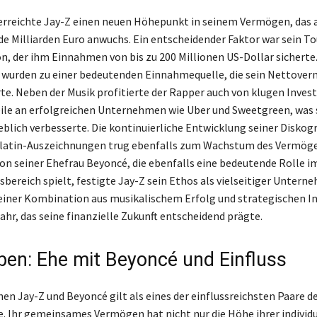
erreichte Jay-Z einen neuen Höhepunkt in seinem Vermögen, das 
e Milliarden Euro anwuchs. Ein entscheidender Faktor war sein T
on, der ihm Einnahmen von bis zu 200 Millionen US-Dollar sicherte
 wurden zu einer bedeutenden Einnahmequelle, die sein Nettove
rte. Neben der Musik profitierte der Rapper auch von klugen Invest
ile an erfolgreichen Unternehmen wie Uber und Sweetgreen, was 
eblich verbesserte. Die kontinuierliche Entwicklung seiner Diskog
Platin-Auszeichnungen trug ebenfalls zum Wachstum des Vermöge
on seiner Ehefrau Beyoncé, die ebenfalls eine bedeutende Rolle i
bereich spielt, festigte Jay-Z sein Ethos als vielseitiger Untern
 einer Kombination aus musikalischem Erfolg und strategischen 
ahr, das seine finanzielle Zukunft entscheidend prägte.
eben: Ehe mit Beyoncé und Einfluss
en Jay-Z und Beyoncé gilt als eines der einflussreichsten Paare d
e. Ihr gemeinsames Vermögen hat nicht nur die Höhe ihrer individ