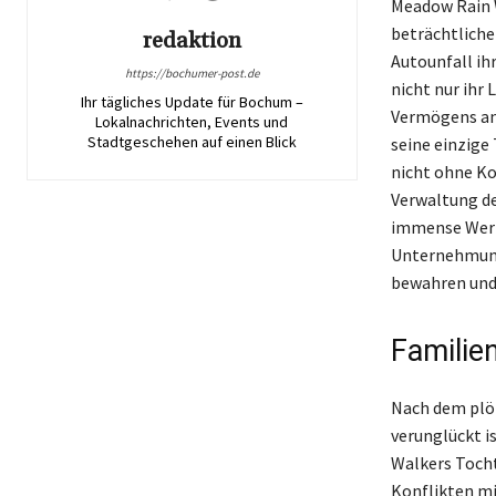
Meadow Rain W
beträchtliche
redaktion
Autounfall ih
https://bochumer-post.de
nicht nur ihr 
Ihr tägliches Update für Bochum –
Vermögens ang
Lokalnachrichten, Events und
Stadtgeschehen auf einen Blick
seine einzige
nicht ohne Ko
Verwaltung de
immense Wert
Unternehmunge
bewahren und 
Familie
Nach dem plöt
verunglückt i
Walkers Tocht
Konflikten mi