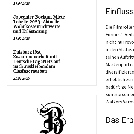
14.04.2026
Einflus
Jobcenter Bochum Miete
Tabelle 2023: Aktuelle
Wohnkostenrichtwerte
Die Filmrolle
und Erläuterung
Furious“-Rei
14.01.2026
nicht nur rev
in den Status
Duisburg löst
seinen Auftrit
Zusammenarbeit mit
Deutsche GigaNetz auf
Markenpartner
nach ausbleibendem
Glasfaserausbau
diversifizier
21.01.2026
erheblich zu 
bedürftige Me
Summe seiner 
Walkers Vermö
Das Erb