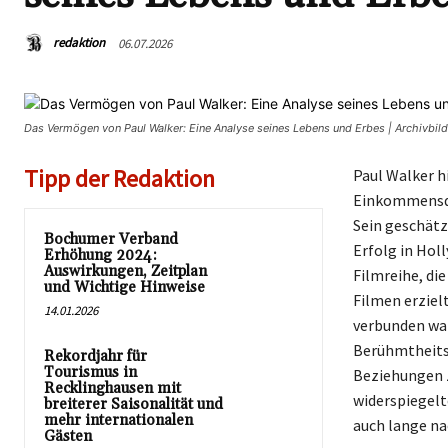
redaktion
06.07.2026
Das Vermögen von Paul Walker: Eine Analyse seines Lebens und Erbes | Archivbi
Tipp der Redaktion
Paul Walker h
Einkommensque
Sein geschätz
Bochumer Verband
Erfolg in Hol
Erhöhung 2024:
Auswirkungen, Zeitplan
Filmreihe, di
und Wichtige Hinweise
Filmen erziel
14.01.2026
verbunden war
Berühmtheitss
Rekordjahr für
Tourismus in
Beziehungen z
Recklinghausen mit
widerspiegelt
breiterer Saisonalität und
mehr internationalen
auch lange na
Gästen