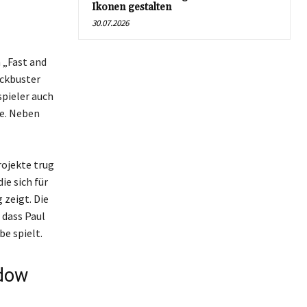
Ikonen gestalten
30.07.2026
 „Fast and
ckbuster
spieler auch
te. Neben
rojekte trug
e sich für
 zeigt. Die
 dass Paul
e spielt.
dow