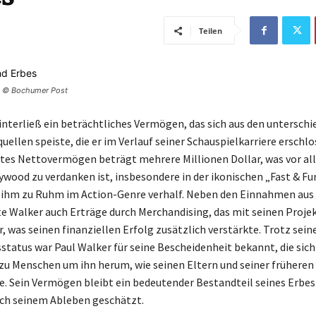
Teilen
ld © Bochumer Post
interließ ein beträchtliches Vermögen, das sich aus den unterschi
llen speiste, die er im Verlauf seiner Schauspielkarriere erschlo
tes Nettovermögen beträgt mehrere Millionen Dollar, was vor a
lywood zu verdanken ist, insbesondere in der ikonischen „Fast & Fu
e ihm zu Ruhm im Action-Genre verhalf. Neben den Einnahmen aus
te Walker auch Erträge durch Merchandising, das mit seinen Proje
, was seinen finanziellen Erfolg zusätzlich verstärkte. Trotz sein
tatus war Paul Walker für seine Bescheidenheit bekannt, die sich 
u Menschen um ihn herum, wie seinen Eltern und seiner früheren 
e. Sein Vermögen bleibt ein bedeutender Bestandteil seines Erbes
ch seinem Ableben geschätzt.