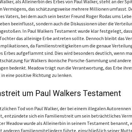
alker, als Alleinerbin des Erbes von Paul Walker, steht an der Spi
n Vermögens, das schätzungsweise mehrere Millionen umfasst. De
res Vaters, bei dem auch sein bester Freund Roger Rodas ums Leb
Leben beeinflusst, sondern auch die Diskussionen über die Verteilu
estoßen. In Paul Walkers Testament wurde klar festgelegt, das
 Tochter das alleinige Erbe antreten sollte. Dennoch bleibt das V
mplikationen, da Familienstreitigkeiten um die genaue Verteilun
s Erbes aufgeflammt sind. Dies wird besonders deutlich, wenn ma
schätzung für Walkers ikonische Porsche-Sammlung und andere
n bedenkt. Meadow trägt nun die Verantwortung, das Erbe ihres
in eine positive Richtung zu lenken.
nstreit um Paul Walkers Testament
zlichen Tod von Paul Walker, der bei einem illegalen Autorennen 
st, entzündete sich ein Familienstreit um sein beträchtliches Ver
er Meadow wurde als Alleinerbin in seinem Testament benannt, 
t anderen Familienmitgliedern führte, einschließlich seiner Mutte