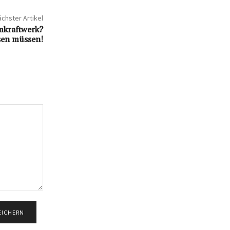
chster Artikel
mkraftwerk?
ssen müssen!