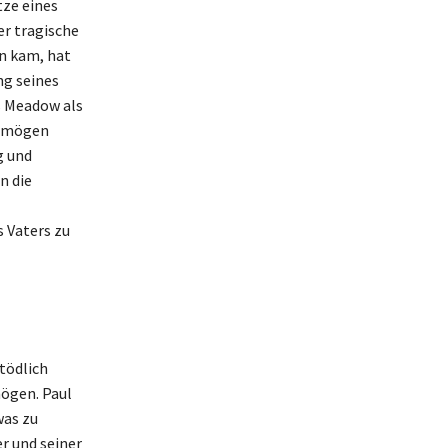
tze eines
r tragische
en kam, hat
ng seines
s Meadow als
ermögen
g und
n die
 Vaters zu
tödlich
mögen. Paul
was zu
r und seiner