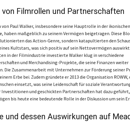
s von Filmrollen und Partnerschaften
n von Paul Walker, insbesondere seine Hauptrolle in der ikonischen
he, haben maßgeblich zu seinem Vermögen beigetragen. Diese Blo
olutionierten das Action-Genre, sondern katapultierten den Schau
 eines Kultstars, was sich positiv auf sein Nettovermögen auswirk
ten in der Filmindustrie investierte Walker klug in verschiedene
schaften und Merchandising-Projekte, die seine Finanzen weiter
ten. Die Zusammenarbeit mit Unternehmen zur Förderung seiner P
seinem Erbe bei. Zudem gründete er 2013 die Organisation ROWW, di
nschen einsetzt, was seine Leidenschaft für soziale Verantwortung
Investitionen und geschickten Partnerschaften hat dazu geführt,
gen bis heute eine bedeutende Rolle in der Diskussion um sein Erb
e und dessen Auswirkungen auf Mea