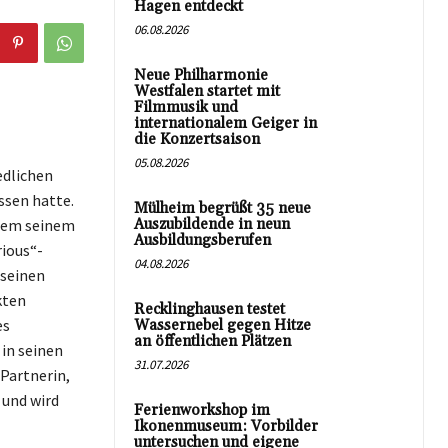
Hagen entdeckt
06.08.2026
Neue Philharmonie
Westfalen startet mit
Filmmusik und
internationalem Geiger in
die Konzertsaison
05.08.2026
edlichen
ssen hatte.
Mülheim begrüßt 35 neue
llem seinem
Auszubildende in neun
Ausbildungsberufen
rious“-
04.08.2026
 seinen
kten
Recklinghausen testet
es
Wassernebel gegen Hitze
an öffentlichen Plätzen
in seinen
31.07.2026
Partnerin,
 und wird
Ferienworkshop im
Ikonenmuseum: Vorbilder
untersuchen und eigene