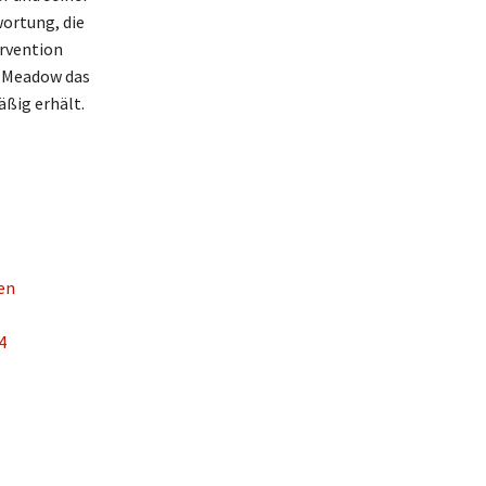
wortung, die
ervention
s Meadow das
ßig erhält.
en
4