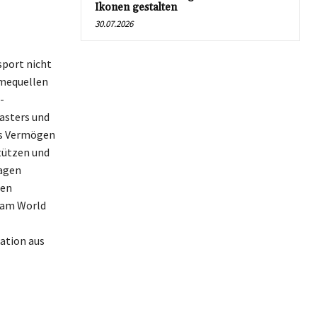
Ikonen gestalten
30.07.2026
sport nicht
hmequellen
-
asters und
ts Vermögen
stützen und
ragen
ten
e am World
ation aus