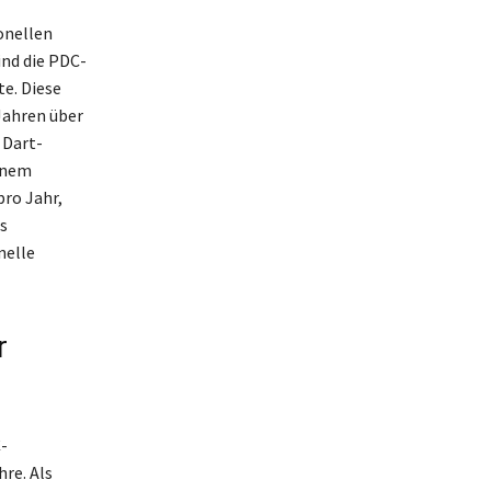
onellen
ind die PDC-
e. Diese
Jahren über
 Dart-
einem
pro Jahr,
s
nelle
r
-
re. Als