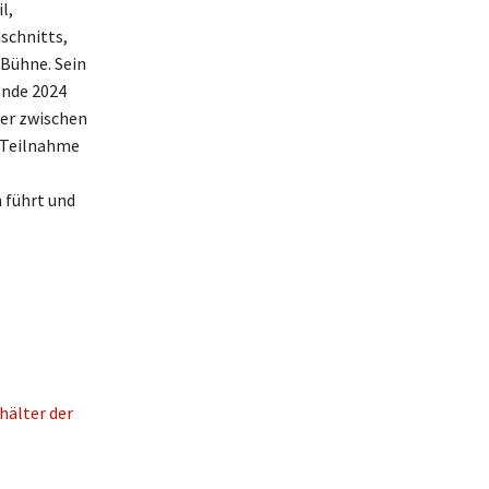
l,
schnitts,
 Bühne. Sein
Ende 2024
der zwischen
e Teilnahme
 führt und
ehälter der