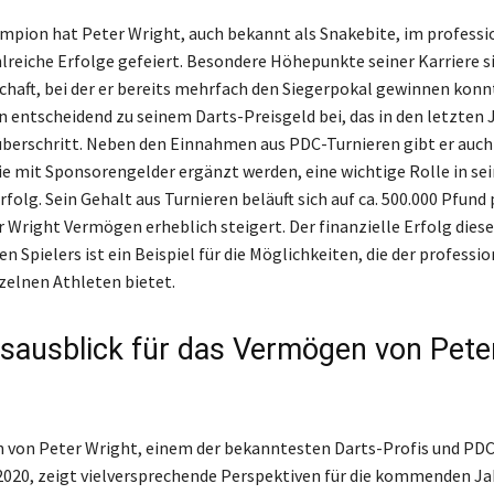
mpion hat Peter Wright, auch bekannt als Snakebite, im professi
lreiche Erfolge gefeiert. Besondere Höhepunkte seiner Karriere s
haft, bei der er bereits mehrfach den Siegerpokal gewinnen konnt
n entscheidend zu seinem Darts-Preisgeld bei, das in den letzten 
überschritt. Neben den Einnahmen aus PDC-Turnieren gibt er auch
die mit Sponsorengelder ergänzt werden, eine wichtige Rolle in s
rfolg. Sein Gehalt aus Turnieren beläuft sich auf ca. 500.000 Pfund 
r Wright Vermögen erheblich steigert. Der finanzielle Erfolg diese
 Spielers ist ein Beispiel für die Möglichkeiten, die der professio
zelnen Athleten bietet.
sausblick für das Vermögen von Pete
von Peter Wright, einem der bekanntesten Darts-Profis und PDC
020, zeigt vielversprechende Perspektiven für die kommenden Jah