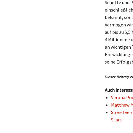
Schotte und P
einschließlic
bekannt, sond
Vermögen wird
auf bis zu 5,
4 Millionen E
an wichtigen 
Entwicklungen
seine Erfolgsb
Auch interess
Verona Po
Matthew Mc
So viel ver
Stars