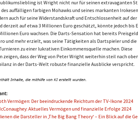
ublikumsliebling ist Wright nicht nur für seinen extravaganten Sti
h des auffälligen farbigen Mohawks und seines markanten Irokesen
ern auch für seine Widerstandskraft und Entschlossenheit auf der
 derzeit auf etwa 3 Millionen Euro geschätzt, könnte jedoch bis 
5 Millionen Euro wachsen. Die Darts-Sensation hat bereits Preisgel
uro und mehr erzielt, was seine Tätigkeiten als Dartspieler und di
Turnieren zu einer lukrativen Einkommensquelle machen. Diese
 zeigen, dass der Weg von Peter Wright weiterhin steil nach oben
ilanz in der Darts-Welt robuste finanzielle Ausblicke verspricht.
ant:
oth Vermögen: Der beeindruckende Reichtum der TV-Ikone 2024
Conaughey: Aktuelles Vermögen und finanzielle Erfolge 2024
dienen die Darsteller in ‚The Big Bang Theory‘ – Ein Blick auf die G