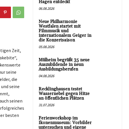
Hagen entdeckt
06.08.2026
Neue Philharmonie
Westfalen startet mit
Filmmusik und
internationalem Geiger in
die Konzertsaison
05.08.2026
tigen Zeit,
akebite“,
Mülheim begrüßt 35 neue
erkenswerte
Auszubildende in neun
Ausbildungsberufen
nur seine
04.08.2026
lder, die
 und seine
Recklinghausen testet
immt,
Wassernebel gegen Hitze
an öffentlichen Plätzen
 auch seinen
31.07.2026
erfolgreiches
der besten
Ferienworkshop im
Ikonenmuseum: Vorbilder
untersuchen und eigene