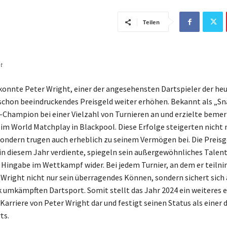
Teilen
t
konnte Peter Wright, einer der angesehensten Dartspieler der heu
schon beeindruckendes Preisgeld weiter erhöhen. Bekannt als „Sn
s-Champion bei einer Vielzahl von Turnieren an und erzielte bem
im World Matchplay in Blackpool. Diese Erfolge steigerten nicht 
sondern trugen auch erheblich zu seinem Vermögen bei. Die Preisge
in diesem Jahr verdiente, spiegeln sein außergewöhnliches Talent
Hingabe im Wettkampf wider. Bei jedem Turnier, an dem er teiln
Wright nicht nur sein überragendes Können, sondern sichert sich
k umkämpften Dartsport. Somit stellt das Jahr 2024 ein weiteres 
 Karriere von Peter Wright dar und festigt seinen Status als einer 
ts.