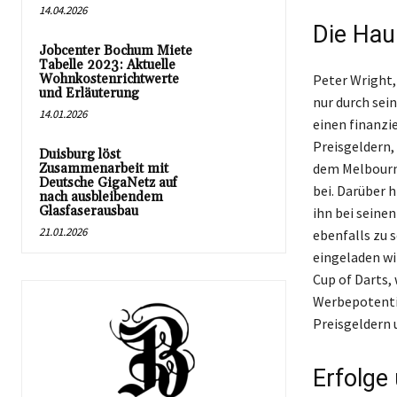
14.04.2026
Die Hau
Jobcenter Bochum Miete
Tabelle 2023: Aktuelle
Wohnkostenrichtwerte
Peter Wright,
und Erläuterung
nur durch sei
14.01.2026
einen finanzi
Preisgeldern,
Duisburg löst
dem Melbourne
Zusammenarbeit mit
Deutsche GigaNetz auf
bei. Darüber 
nach ausbleibendem
Glasfaserausbau
ihn bei seine
21.01.2026
ebenfalls zu s
eingeladen wi
Cup of Darts,
Werbepotentia
Preisgeldern 
Erfolge