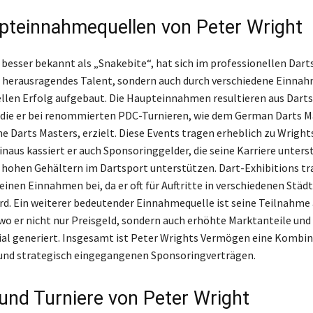
pteinnahmequellen von Peter Wright
 besser bekannt als „Snakebite“, hat sich im professionellen Dart
n herausragendes Talent, sondern auch durch verschiedene Einna
ellen Erfolg aufgebaut. Die Haupteinnahmen resultieren aus Darts
 die er bei renommierten PDC-Turnieren, wie dem German Darts M
 Darts Masters, erzielt. Diese Events tragen erheblich zu Wrigh
hinaus kassiert er auch Sponsoringgelder, die seine Karriere unter
n hohen Gehältern im Dartsport unterstützen. Dart-Exhibitions t
einen Einnahmen bei, da er oft für Auftritte in verschiedenen Städ
rd. Ein weiterer bedeutender Einnahmequelle ist seine Teilnahm
 wo er nicht nur Preisgeld, sondern auch erhöhte Marktanteile und
l generiert. Insgesamt ist Peter Wrights Vermögen eine Kombin
und strategisch eingegangenen Sponsoringverträgen.
 und Turniere von Peter Wright