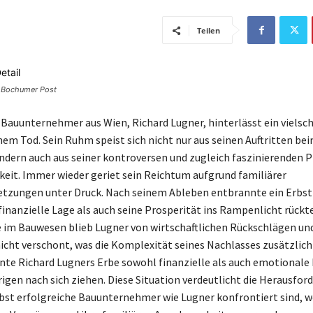
Teilen
© Bochumer Post
Bauunternehmer aus Wien, Richard Lugner, hinterlässt ein vielsch
nem Tod. Sein Ruhm speist sich nicht nur aus seinen Auftritten be
ndern auch aus seiner kontroversen und zugleich faszinierenden P
hkeit. Immer wieder geriet sein Reichtum aufgrund familiärer
tzungen unter Druck. Nach seinem Ableben entbrannte ein Erbstr
finanzielle Lage als auch seine Prosperität ins Rampenlicht rückte
e im Bauwesen blieb Lugner von wirtschaftlichen Rückschlägen un
icht verschont, was die Komplexität seines Nachlasses zusätzlich
e Richard Lugners Erbe sowohl finanzielle als auch emotionale 
igen nach sich ziehen. Diese Situation verdeutlicht die Herausfor
bst erfolgreiche Bauunternehmer wie Lugner konfrontiert sind, w