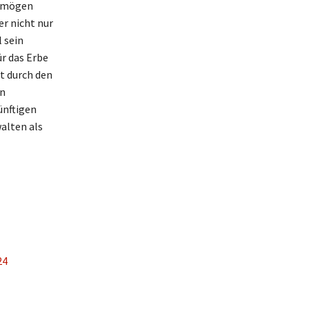
Vermögen
r nicht nur
l sein
r das Erbe
t durch den
en
ünftigen
alten als
24