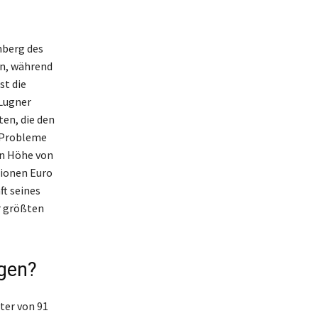
nberg des
en, während
st die
 Lugner
en, die den
 Probleme
in Höhe von
lionen Euro
ft seines
r größten
gen?
ter von 91