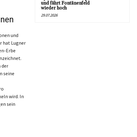
und fährt Fontänenfeld
wieder hoch
29.07.2026
onen
ionen und
r hat Lugner
nen-Erbe
nzeichnet.
 der
m seine
ro
ln wird. In
en sein