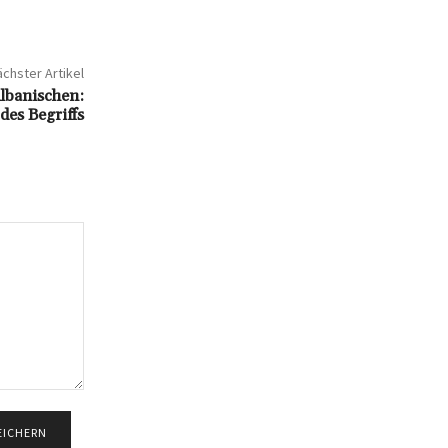
chster Artikel
lbanischen:
es Begriffs