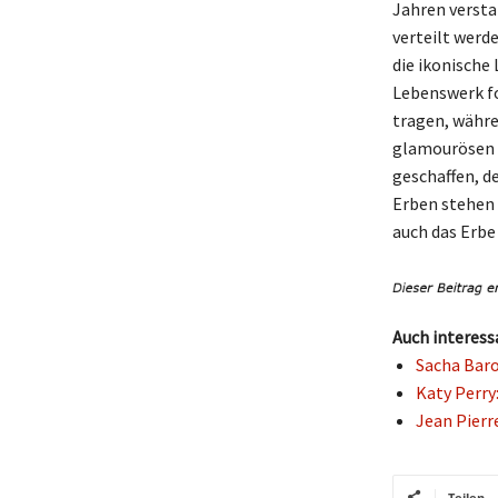
Jahren verstar
verteilt werd
die ikonische 
Lebenswerk fo
tragen, währe
glamourösen 
geschaffen, d
Erben stehen 
auch das Erb
Auch interess
Sacha Baro
Katy Perry
Jean Pierr
Teilen