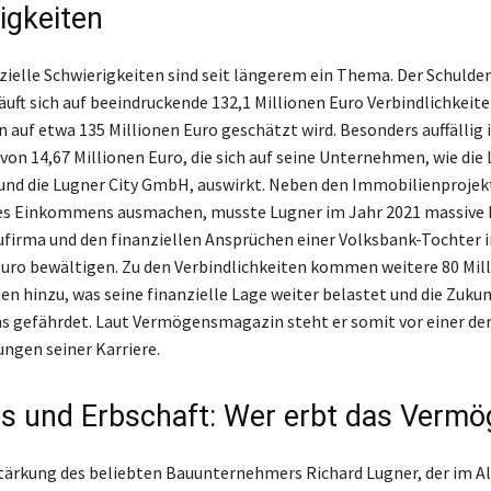
igkeiten
zielle Schwierigkeiten sind seit längerem ein Thema. Der Schulde
uft sich auf beeindruckende 132,1 Millionen Euro Verbindlichkeit
 auf etwa 135 Millionen Euro geschätzt wird. Besonders auffällig i
 von 14,67 Millionen Euro, die sich auf seine Unternehmen, wie die
d die Lugner City GmbH, auswirkt. Neben den Immobilienprojekt
nes Einkommens ausmachen, musste Lugner im Jahr 2021 massive
ufirma und den finanziellen Ansprüchen einer Volksbank-Tochter 
Euro bewältigen. Zu den Verbindlichkeiten kommen weitere 80 Mil
en hinzu, was seine finanzielle Lage weiter belastet und die Zukun
 gefährdet. Laut Vermögensmagazin steht er somit vor einer de
ngen seiner Karriere.
s und Erbschaft: Wer erbt das Vermö
tärkung des beliebten Bauunternehmers Richard Lugner, der im Al