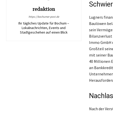
Schwier
redaktion
Lugners finan
https://bochumer-post.de
Ihr tägliches Update für Bochum –
Baulöwen belä
Lokalnachrichten, Events und
sein Vermögen
Stadtgeschehen auf einen Blick
Bilanzverlust
Immo GmbH un
Großteil sei
mit seiner Ba
40 Millionen 
an Bankkredit
Unternehmens
Herausforderu
Nachlas
Nach der Vers