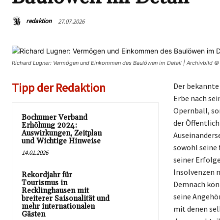
redaktion
27.07.2026
Richard Lugner: Vermögen und Einkommen des Baulöwen im Detail | Archivbild 
Tipp der Redaktion
Der bekannte 
Erbe nach sei
Opernball, so
Bochumer Verband
der Öffentlic
Erhöhung 2024:
Auswirkungen, Zeitplan
Auseinanderse
und Wichtige Hinweise
sowohl seine 
14.01.2026
seiner Erfolg
Insolvenzen n
Rekordjahr für
Tourismus in
Demnach könnt
Recklinghausen mit
seine Angehör
breiterer Saisonalität und
mehr internationalen
mit denen sel
Gästen