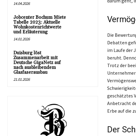
darum geht, i
14.04.2026
Jobcenter Bochum Miete
Vermöge
Tabelle 2023: Aktuelle
Wohnkostenrichtwerte
und Erläuterung
Die Bewertung
14.01.2026
Debatten gefü
im Laufe der 
Duisburg löst
beruht. Denno
Zusammenarbeit mit
Deutsche GigaNetz auf
Trotz der bee
nach ausbleibendem
Glasfaserausbau
Unternehmer e
21.01.2026
Vermögenswert
Schwierigkeite
geschätztes V
Anbetracht de
Erbe auf die 
Der Sch