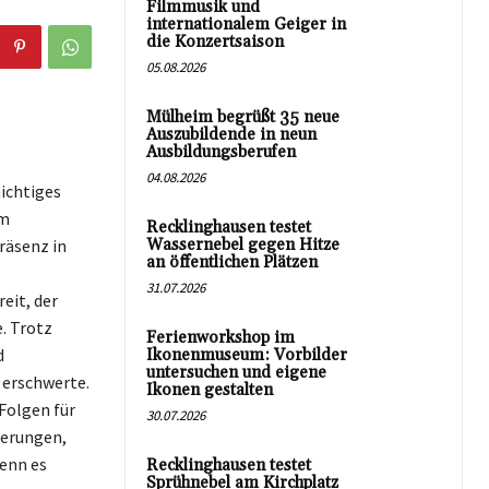
Filmmusik und
internationalem Geiger in
die Konzertsaison
05.08.2026
Mülheim begrüßt 35 neue
Auszubildende in neun
Ausbildungsberufen
04.08.2026
ichtiges
im
Recklinghausen testet
räsenz in
Wassernebel gegen Hitze
an öffentlichen Plätzen
31.07.2026
eit, der
. Trotz
Ferienworkshop im
d
Ikonenmuseum: Vorbilder
untersuchen und eigene
 erschwerte.
Ikonen gestalten
Folgen für
30.07.2026
derungen,
enn es
Recklinghausen testet
Sprühnebel am Kirchplatz