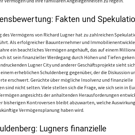
hr Vermögen und ihre familiären Angelegenheiten zu regeln.
nsbewertung: Fakten und Spekulati
 des Vermögens von Richard Lugner hat zu zahlreichen Spekulat
hrt. Als erfolgreicher Bauunternehmer und Immobilienentwickle
Jahre ein beachtliches Vermögen angehäuft, das auf einem Millio
ch ist sein finanzieller Werdegang durch Höhen und Tiefen geken
indruckenden Lugner City und anderer Geschäftsprojekte sieht sich
inem erheblichen Schuldenberg gegenüber, der die Diskussion u
e erschwert. Gerüchte über mögliche Insolvenz und finanzielle
n sind nicht selten. Viele stellen sich die Frage, wie sich sein in Eu
ermögen angesichts der anhaltenden Herausforderungen entwicke
r bisherigen Kontroversen bleibt abzuwarten, welche Auswirkung
zukünftige Vermögensplanung haben wird.
uldenberg: Lugners finanzielle