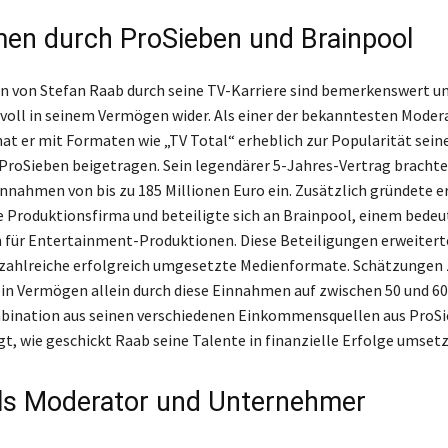
en durch ProSieben und Brainpool
 von Stefan Raab durch seine TV-Karriere sind bemerkenswert un
svoll in seinem Vermögen wider. Als einer der bekanntesten Moder
at er mit Formaten wie „TV Total“ erheblich zur Popularität sein
ProSieben beigetragen. Sein legendärer 5-Jahres-Vertrag bracht
nnahmen von bis zu 185 Millionen Euro ein. Zusätzlich gründete e
e Produktionsfirma und beteiligte sich an Brainpool, einem bede
für Entertainment-Produktionen. Diese Beteiligungen erweiter
zahlreiche erfolgreich umgesetzte Medienformate. Schätzungen 
sein Vermögen allein durch diese Einnahmen auf zwischen 50 und 60
mbination aus seinen verschiedenen Einkommensquellen aus ProS
gt, wie geschickt Raab seine Talente in finanzielle Erfolge umsetz
als Moderator und Unternehmer