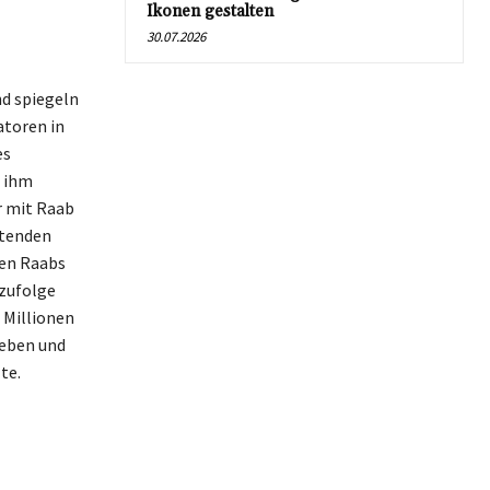
Ikonen gestalten
30.07.2026
d spiegeln
atoren in
es
e ihm
r mit Raab
utenden
ten Raabs
zufolge
 Millionen
ieben und
te.