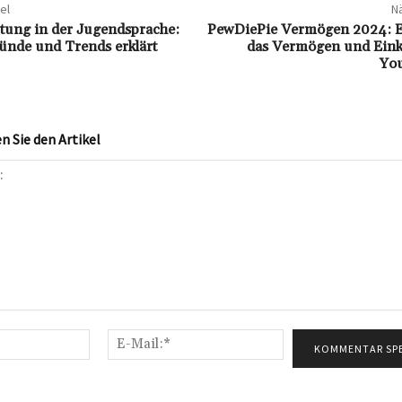
el
Nä
ung in der Jugendsprache:
PewDiePie Vermögen 2024: Ei
ünde und Trends erklärt
das Vermögen und Ein
Yo
 Sie den Artikel
Name:*
E-
Mail:*