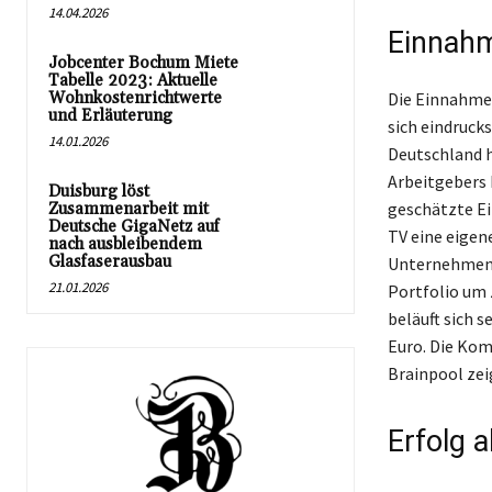
14.04.2026
Einnahm
Jobcenter Bochum Miete
Tabelle 2023: Aktuelle
Wohnkostenrichtwerte
Die Einnahmen
und Erläuterung
sich eindruck
14.01.2026
Deutschland h
Arbeitgebers 
Duisburg löst
geschätzte Ei
Zusammenarbeit mit
Deutsche GigaNetz auf
TV eine eigen
nach ausbleibendem
Glasfaserausbau
Unternehmen 
21.01.2026
Portfolio um 
beläuft sich 
Euro. Die Ko
Brainpool zei
Erfolg 