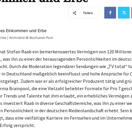
Teilen
Erbe | Archivbild © Bochumer Post
hat Stefan Raab ein bemerkenswertes Vermögen von 120 Millione
was ihn zu einer der herausragenden Persönlichkeiten im deuts
ht. Durch die Moderation legendärer Sendungen wie „TV total“ h
 in Deutschland maßgeblich beeinflusst und hohe Ansprüche für
estgelegt. Zudem war er als erfolgreicher Produzent tätig und grü
rma Brainpool, die eine Vielzahl beliebter Formate für Pro 7 gesch
ür Trends und Talente hat ihm erlaubt, ein erhebliches Vermögen z
 investiert Raab in diverse Geschäftsbereiche, was ihn zu einer we
en Persönlichkeit in der deutschen Medienlandschaft erhebt. Sein 
t, dass eine vielfältige Karriere im Fernsehen und im Unternehm
Erfolg verspricht.