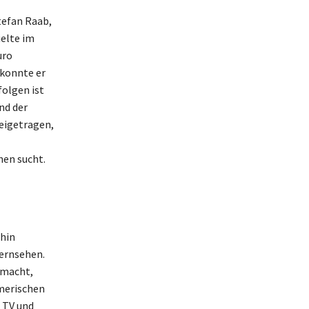
tefan Raab,
ielte im
uro
 konnte er
folgen ist
nd der
eigetragen,
hen sucht.
rhin
Fernsehen.
emacht,
merischen
 TV und