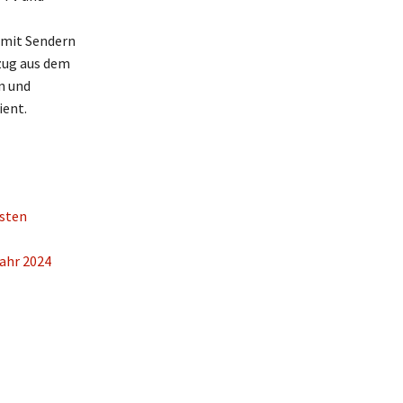
 mit Sendern
zug aus dem
n und
ient.
esten
ahr 2024