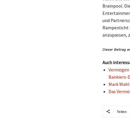
Brainpool. Di
Entertainment
und Partners
Rampenlicht k
anzupassen, ze
Auch interess
Vermögen d
Bankiers-D
Mark Wahlb
Das Vermög
Teilen