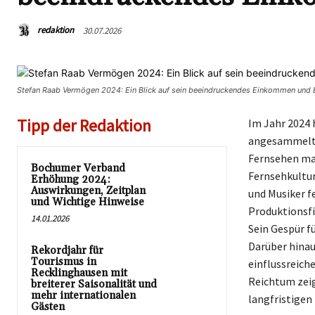
redaktion
30.07.2026
Stefan Raab Vermögen 2024: Ein Blick auf sein beeindruckendes Einkommen und 
Tipp der Redaktion
Im Jahr 2024 
angesammelt, 
Fernsehen mac
Bochumer Verband
Fernsehkultur
Erhöhung 2024:
Auswirkungen, Zeitplan
und Musiker f
und Wichtige Hinweise
Produktionsfi
14.01.2026
Sein Gespür f
Darüber hinaus
Rekordjahr für
Tourismus in
einflussreich
Recklinghausen mit
Reichtum zeig
breiterer Saisonalität und
mehr internationalen
langfristigen 
Gästen