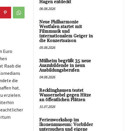
Hagen entdeckt
06.08.2026
Neue Philharmonie
Westfalen startet mit
Filmmusik und
internationalem Geiger in
die Konzertsaison
05.08.2026
n Euro
chen
Mülheim begrüßt 35 neue
at Raab die
Auszubildende in neun
Ausbildungsberufen
 Comedians
04.08.2026
ndete die
affen hat.
Recklinghausen testet
u erzielen.
Wassernebel gegen Hitze
an öffentlichen Plätzen
iterhin
31.07.2026
beachtlicher
ertum
Ferienworkshop im
Ikonenmuseum: Vorbilder
untersuchen und eigene