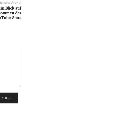
chster Artikel
n Blick auf
kommen des
uTube-Stars