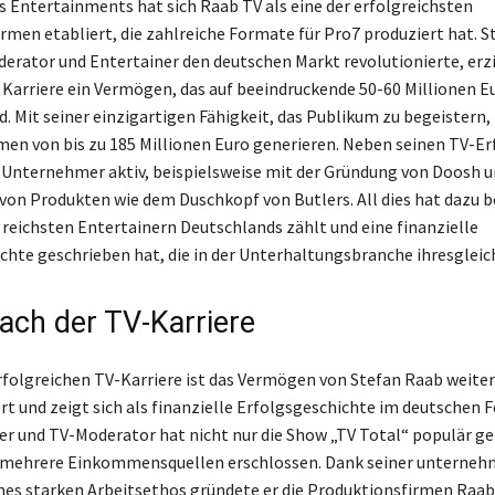
es Entertainments hat sich Raab TV als eine der erfolgreichsten
rmen etabliert, die zahlreiche Formate für Pro7 produziert hat. S
derator und Entertainer den deutschen Markt revolutionierte, erz
r Karriere ein Vermögen, das auf beeindruckende 50-60 Millionen E
d. Mit seiner einzigartigen Fähigkeit, das Publikum zu begeistern,
en von bis zu 185 Millionen Euro generieren. Neben seinen TV-Er
 Unternehmer aktiv, beispielsweise mit der Gründung von Doosh u
on Produkten wie dem Duschkopf von Butlers. All dies hat dazu b
n reichsten Entertainern Deutschlands zählt und eine finanzielle
chte geschrieben hat, die in der Unterhaltungsbranche ihresgleic
ach der TV-Karriere
rfolgreichen TV-Karriere ist das Vermögen von Stefan Raab weite
 und zeigt sich als finanzielle Erfolgsgeschichte im deutschen 
er und TV-Moderator hat nicht nur die Show „TV Total“ populär g
 mehrere Einkommensquellen erschlossen. Dank seiner unterneh
ines starken Arbeitsethos gründete er die Produktionsfirmen Raab