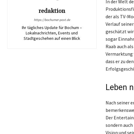
In der Welt d
Produktionsfi
redaktion
der als TV-Mo
https://bochumer-post.de
Verlauf seine
Ihr tägliches Update für Bochum –
geschätzt wir
Lokalnachrichten, Events und
Stadtgeschehen auf einen Blick
sogar Einnahm
Raab auch als
Vermarktung v
dass er zu de
Erfolgsgeschi
Leben n
Nach seiner e
bemerkenswert
Der Entertain
sondern auch
Vision und se