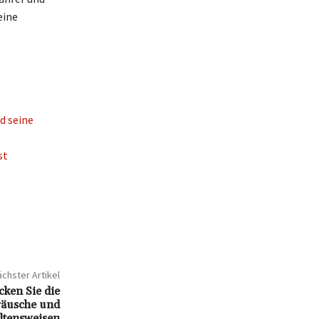
eine
d seine
st
chster Artikel
ken Sie die
räusche und
ltensweisen