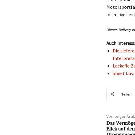
Motorsportfan
intensive Lei
Auch interess
Die tiefer
Interpret
Lackaffe B
Sheet Day:
Teilen
Vorheriger Artik
Das Vermögen
Blick auf de
Drogenmagn