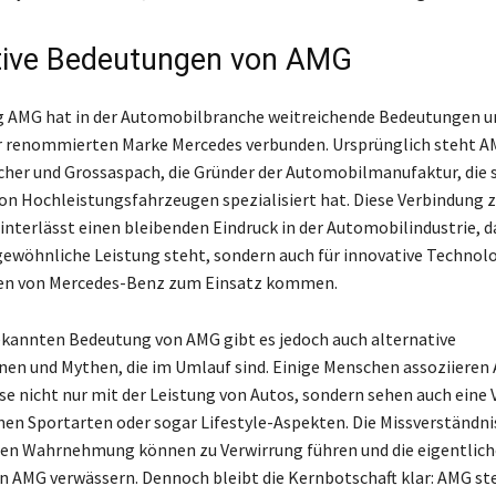
tive Bedeutungen von AMG
g AMG hat in der Automobilbranche weitreichende Bedeutungen u
r renommierten Marke Mercedes verbunden. Ursprünglich steht A
cher und Grossaspach, die Gründer der Automobilmanufaktur, die si
on Hochleistungsfahrzeugen spezialisiert hat. Diese Verbindung z
interlässt einen bleibenden Eindruck in der Automobilindustrie, 
gewöhnliche Leistung steht, sondern auch für innovative Technolog
en von Mercedes-Benz zum Einsatz kommen.
ekannten Bedeutung von AMG gibt es jedoch auch alternative
nen und Mythen, die im Umlauf sind. Einige Menschen assoziieren
e nicht nur mit der Leistung von Autos, sondern sehen auch eine
nen Sportarten oder sogar Lifestyle-Aspekten. Die Missverständni
en Wahrnehmung können zu Verwirrung führen und die eigentlich
 AMG verwässern. Dennoch bleibt die Kernbotschaft klar: AMG ste