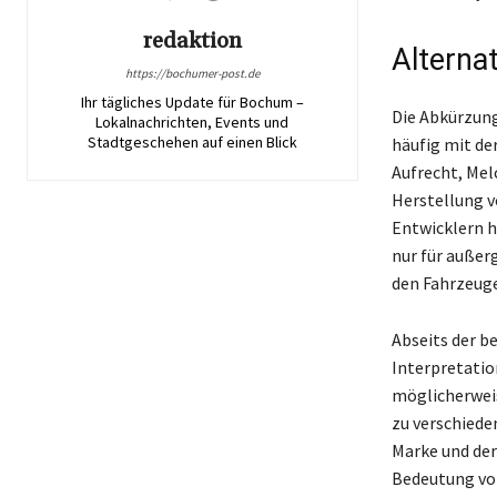
redaktion
Alterna
https://bochumer-post.de
Ihr tägliches Update für Bochum –
Die Abkürzun
Lokalnachrichten, Events und
Stadtgeschehen auf einen Blick
häufig mit de
Aufrecht, Mel
Herstellung v
Entwicklern h
nur für außer
den Fahrzeug
Abseits der b
Interpretatio
möglicherweis
zu verschiede
Marke und der
Bedeutung von