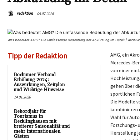
redaktion
05.07.2026
Was bedeutet AMG? Die umfassende Bedeutung der Abkürzung im Detail | Archiv
Tipp der Redaktion
AMG, ein Akro
Mercedes-Benz
von einer ein
Bochumer Verband
Hochleistungs
Erhöhung 2024:
Auswirkungen, Zeitplan
gehen über di
und Wichtige Hinweise
sportlichen F
14.01.2026
Die Modelle 
kombinieren m
Rekordjahr für
Tourismus in
Wahl für Auto
Recklinghausen mit
Forschungs- u
breiterer Saisonalität und
mehr internationalen
Herstellung j
Gästen