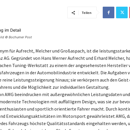
Teilen
bild © Bochumer Post
nym für Aufrecht, Melcher und Großaspach, ist die leistungsstarke
 AG. Gegründet von Hans Werner Aufrecht und Erhard Melcher, h
fachen Tuning-Werkstatt zu einem der angesehensten Hersteller 
fahrzeugen in der Automobilindustrie entwickelt. Die Aufgaben 
e reine Leistungssteigerung hinaus; sie verkörpern auch den Geist
ahrens und die Möglichkeit zur individuellen Gestaltung.
von AMG beeindrucken mit außergewöhnlichen Leistungsdaten und
odernste Technologien mit auffälligem Design, was sie zur bev
enthusiasten und sportlich orientierte Fahrer macht. Durch konti
nd Entwicklungsaktivitäten im Motorsport gewährleistet AMG, da
edes Fahrzeugs höchste Qualitätsstandards eingehalten werden, 