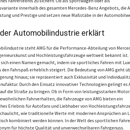
ches Fahrerlebnis zu sichern. Ob als Sportwagen oder als
svariante innerhalb des gesamten Mercedes-Benz Angebots, die
istung und Prestige und setzen neue Maßstäbe in der Automobilwe
der Automobilindustrie erklärt
bilindustrie steht AMG für die Performance-Abteilung von Merce
Ingenieurskunst und Hochleistungsfahrzeuge weltweit bekannt ist. 
 sich einen Namen gemacht, indem sie sportliches Fahren mit Lux
s den Fahrspaß erheblich steigert. Die Bedeutung von AMG geht üb
erung hinaus; sie repräsentiert auch Exklusivität und Individualitä
faktur. Durch den Einsatz innovativer Technologien gelingt es
 auf die Straße zu bringen. Ob in Form von leistungsstarken Moto
wöhnlichen Fahrverhalten, die Fahrzeuge von AMG bieten ein
ches Erlebnis für Autofans und Liebhaber von Hochleistungsfahrz
chaulicht, wie traditionelle Werte mit modernen Ansprüchen an 
sch kombiniert werden können. In der Welt des sportlichen Fahre
onym für höchste Qualität und unverwechselbaren Fahrgenuss.