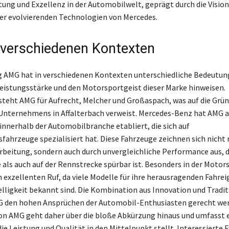
stung und Exzellenz in der Automobilwelt, geprägt durch die Vision
er evolvierenden Technologien von Mercedes.
verschiedenen Kontexten
 AMG hat in verschiedenen Kontexten unterschiedliche Bedeutung
Leistungsstärke und den Motorsportgeist dieser Marke hinweisen.
steht AMG für Aufrecht, Melcher und Großaspach, was auf die Grü
Unternehmens in Affalterbach verweist. Mercedes-Benz hat AMG a
innerhalb der Automobilbranche etabliert, die sich auf
fahrzeuge spezialisiert hat. Diese Fahrzeuge zeichnen sich nicht 
arbeitung, sondern auch durch unvergleichliche Performance aus, 
e als auch auf der Rennstrecke spürbar ist. Besonders in der Moto
 exzellenten Ruf, da viele Modelle für ihre herausragenden Fahre
elligkeit bekannt sind. Die Kombination aus Innovation und Tradit
 den hohen Ansprüchen der Automobil-Enthusiasten gerecht wer
on AMG geht daher über die bloße Abkürzung hinaus und umfasst 
ie Leistung und Qualität in den Mittelpunkt stellt. Interessierte 