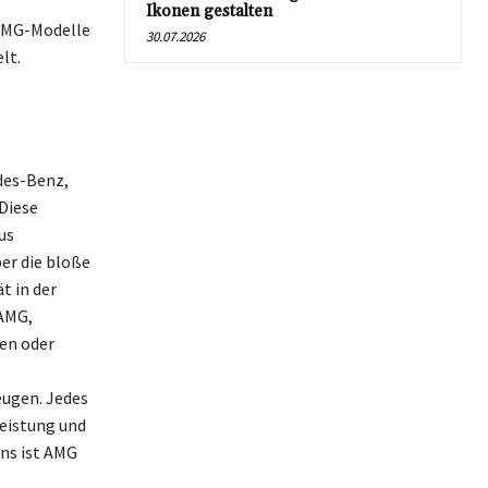
Ikonen gestalten
 AMG-Modelle
30.07.2026
lt.
des-Benz,
Diese
us
er die bloße
t in der
 AMG,
ren oder
eugen. Jedes
Leistung und
ns ist AMG