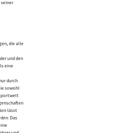
 seiner
en, die alle
nder und den
ls eine
nur durch
die sowohl
rsportwelt
igenschaften
ion lässt
den. Das
eine
Fahrer und