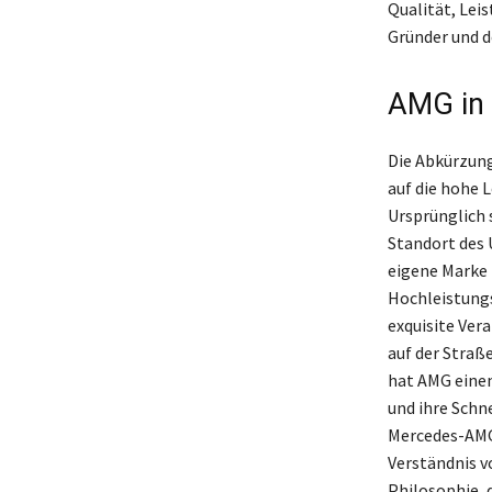
Qualität, Lei
Gründer und d
AMG in 
Die Abkürzung
auf die hohe 
Ursprünglich 
Standort des 
eigene Marke 
Hochleistungs
exquisite Ver
auf der Straß
hat AMG einen
und ihre Schn
Mercedes-AMG
Verständnis v
Philosophie, d