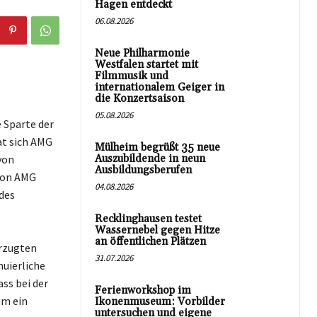
Hagen entdeckt
06.08.2026
Neue Philharmonie
Westfalen startet mit
Filmmusik und
internationalem Geiger in
die Konzertsaison
05.08.2026
 Sparte der
at sich AMG
Mülheim begrüßt 35 neue
von
Auszubildende in neun
Ausbildungsberufen
von AMG
04.08.2026
 des
Recklinghausen testet
Wassernebel gegen Hitze
an öffentlichen Plätzen
orzugten
31.07.2026
nuierliche
ss bei der
Ferienworkshop im
um ein
Ikonenmuseum: Vorbilder
untersuchen und eigene