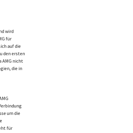
nd wird
MG für
ch auf die
u den ersten
da AMG nicht
ien, die in
 AMG
 Verbindung
sse um die
e
ht für