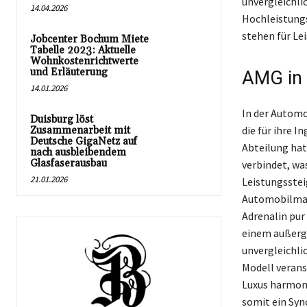
unvergleichli
14.04.2026
Hochleistung
stehen für Le
Jobcenter Bochum Miete
Tabelle 2023: Aktuelle
Wohnkostenrichtwerte
und Erläuterung
AMG in 
14.01.2026
In der Automo
Duisburg löst
die für ihre 
Zusammenarbeit mit
Deutsche GigaNetz auf
Abteilung hat
nach ausbleibendem
Glasfaserausbau
verbindet, wa
21.01.2026
Leistungssteig
Automobilmanu
Adrenalin pur
einem außerge
unvergleichli
Modell verans
Luxus harmoni
somit ein Syn