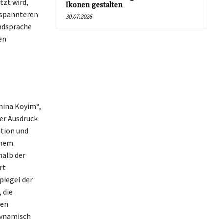
tzt wird,
Ikonen gestalten
tspannteren
30.07.2026
endsprache
en
Amina Koyim“,
ser Ausdruck
ation und
inem
halb der
rt
piegel der
 die
ten
dynamisch