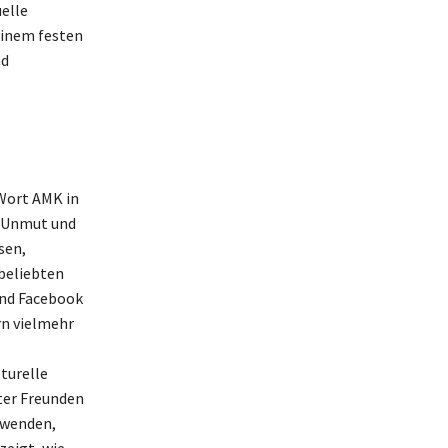
elle
inem festen
nd
 Wort AMK in
m Unmut und
sen,
 beliebten
und Facebook
rn vielmehr
turelle
ter Freunden
erwenden,