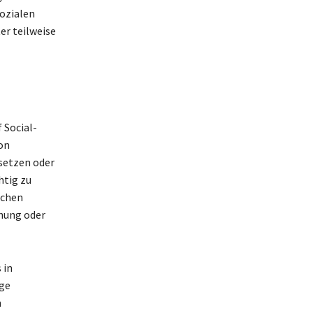
ozialen
er teilweise
 Social-
on
setzen oder
htig zu
nchen
ohung oder
 in
ige
n