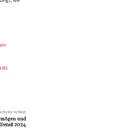
zeigt, wie
nen
eißt
chster Artikel
ermögen und
Detail 2024