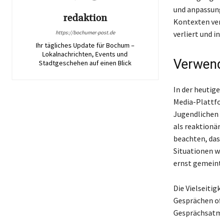
und anpassung
redaktion
Kontexten ver
https://bochumer-post.de
verliert und i
Ihr tägliches Update für Bochum –
Lokalnachrichten, Events und
Verwend
Stadtgeschehen auf einen Blick
In der heutig
Media-Plattf
Jugendlichen 
als reaktionä
beachten, das
Situationen w
ernst gemeint
Die Vielseitig
Gesprächen of
Gesprächsatm