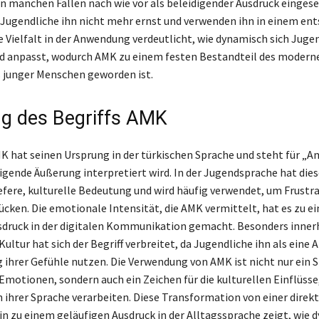
 manchen Fällen nach wie vor als beleidigender Ausdruck eingese
Jugendliche ihn nicht mehr ernst und verwenden ihn in einem en
e Vielfalt in der Anwendung verdeutlicht, wie dynamisch sich Jug
d anpasst, wodurch AMK zu einem festen Bestandteil des modern
 junger Menschen geworden ist.
g des Begriffs AMK
MK hat seinen Ursprung in der türkischen Sprache und steht für „
digende Äußerung interpretiert wird. In der Jugendsprache hat die
iefere, kulturelle Bedeutung und wird häufig verwendet, um Frustr
ücken. Die emotionale Intensität, die AMK vermittelt, hat es zu e
druck in der digitalen Kommunikation gemacht. Besonders inner
ultur hat sich der Begriff verbreitet, da Jugendliche ihn als eine A
g ihrer Gefühle nutzen. Die Verwendung von AMK ist nicht nur ein S
Emotionen, sondern auch ein Zeichen für die kulturellen Einflüsse,
n ihrer Sprache verarbeiten. Diese Transformation von einer direk
in zu einem geläufigen Ausdruck in der Alltagssprache zeigt, wie 