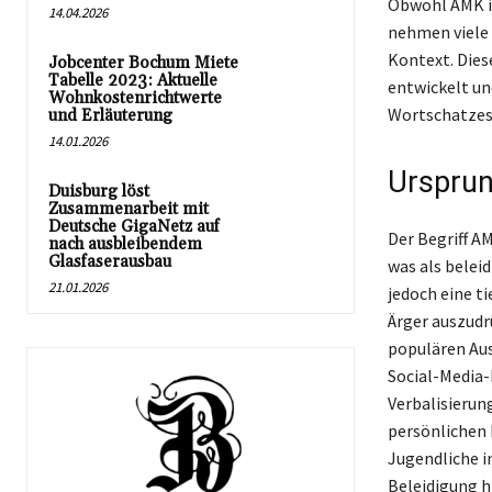
Obwohl AMK in
14.04.2026
nehmen viele 
Kontext. Dies
Jobcenter Bochum Miete
Tabelle 2023: Aktuelle
entwickelt un
Wohnkostenrichtwerte
Wortschatzes
und Erläuterung
14.01.2026
Ursprun
Duisburg löst
Zusammenarbeit mit
Deutsche GigaNetz auf
Der Begriff A
nach ausbleibendem
Glasfaserausbau
was als belei
21.01.2026
jedoch eine t
Ärger auszudr
populären Aus
Social-Media-K
Verbalisierun
persönlichen 
Jugendliche i
Beleidigung h