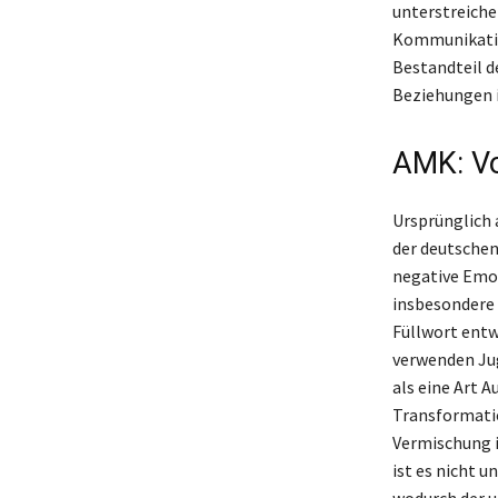
unterstreiche
Kommunikatio
Bestandteil d
Beziehungen i
AMK: Vo
Ursprünglich 
der deutschen
negative Emo
insbesondere 
Füllwort entw
verwenden Jug
als eine Art 
Transformatio
Vermischung i
ist es nicht u