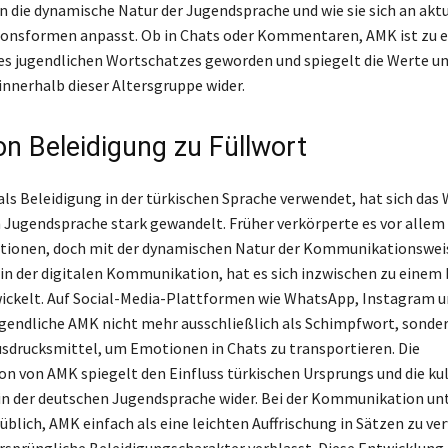
n die dynamische Natur der Jugendsprache und wie sie sich an aktu
nsformen anpasst. Ob in Chats oder Kommentaren, AMK ist zu e
es jugendlichen Wortschatzes geworden und spiegelt die Werte u
nnerhalb dieser Altersgruppe wider.
n Beleidigung zu Füllwort
als Beleidigung in der türkischen Sprache verwendet, hat sich das
 Jugendsprache stark gewandelt. Früher verkörperte es vor alle
tionen, doch mit der dynamischen Natur der Kommunikationswei
in der digitalen Kommunikation, hat es sich inzwischen zu einem
ickelt. Auf Social-Media-Plattformen wie WhatsApp, Instagram 
endliche AMK nicht mehr ausschließlich als Schimpfwort, sonde
Ausdrucksmittel, um Emotionen in Chats zu transportieren. Die
n von AMK spiegelt den Einfluss türkischen Ursprungs und die kul
n der deutschen Jugendsprache wider. Bei der Kommunikation un
nüblich, AMK einfach als eine leichten Auffrischung in Sätzen zu v