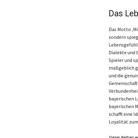
Das Leb
Das Motto ‚Mia
sondern spieg
Lebensgefühl 
Dialekte und b
Spieler und s
maßgeblich ge
und die genui
Gemeinschaft 
Verbundenheit
bayerischen L
bayerischen M
schafft eine I
Loyalität zum