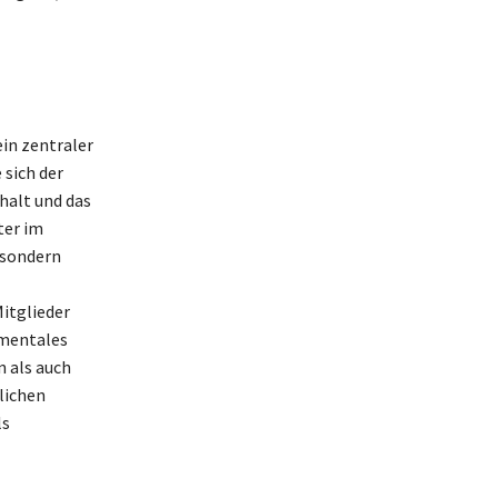
ein zentraler
 sich der
halt und das
ter im
 sondern
Mitglieder
amentales
n als auch
lichen
ls