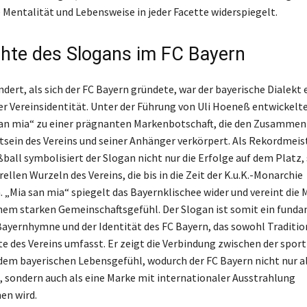
e Mentalität und Lebensweise in jeder Facette widerspiegelt.
hte des Slogans im FC Bayern
dert, als sich der FC Bayern gründete, war der bayerische Dialekt 
er Vereinsidentität. Unter der Führung von Uli Hoeneß entwickelte
an mia“ zu einer prägnanten Markenbotschaft, die den Zusammen
sein des Vereins und seiner Anhänger verkörpert. Als Rekordmeis
ball symbolisiert der Slogan nicht nur die Erfolge auf dem Platz,
rellen Wurzeln des Vereins, die bis in die Zeit der K.u.K.-Monarchie
 „Mia san mia“ spiegelt das Bayernklischee wider und vereint die 
inem starken Gemeinschaftsgefühl. Der Slogan ist somit ein fund
ayernhymne und der Identität des FC Bayern, das sowohl Traditio
 des Vereins umfasst. Er zeigt die Verbindung zwischen der sport
dem bayerischen Lebensgefühl, wodurch der FC Bayern nicht nur a
, sondern auch als eine Marke mit internationaler Ausstrahlung
n wird.