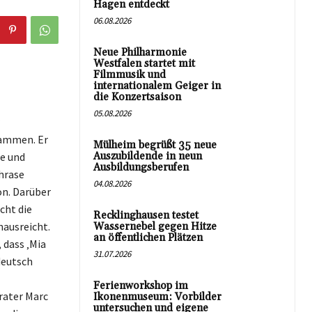
Hagen entdeckt
06.08.2026
Neue Philharmonie
Westfalen startet mit
Filmmusik und
internationalem Geiger in
die Konzertsaison
05.08.2026
sammen. Er
Mülheim begrüßt 35 neue
te und
Auszubildende in neun
Ausbildungsberufen
hrase
04.08.2026
on. Darüber
cht die
Recklinghausen testet
nausreicht.
Wassernebel gegen Hitze
an öffentlichen Plätzen
 dass ‚Mia
31.07.2026
deutsch
Ferienworkshop im
rater Marc
Ikonenmuseum: Vorbilder
untersuchen und eigene