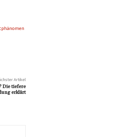
netphänomen
chster Artikel
 Die tiefere
ung erklärt