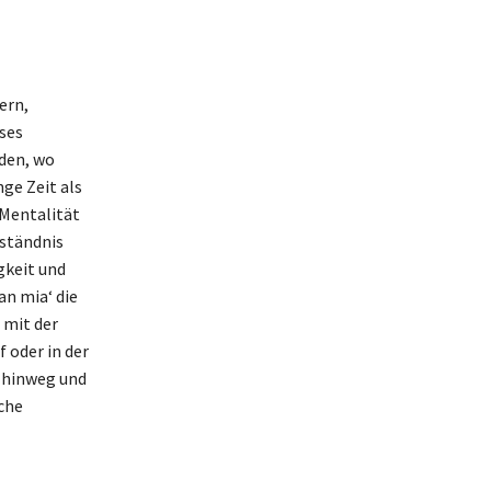
ern,
eses
nden, wo
ge Zeit als
 Mentalität
rständnis
gkeit und
an mia‘ die
 mit der
 oder in der
 hinweg und
iche