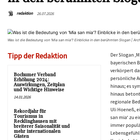
redaktion
26.07.2026
Was ist die Bedeutung von 'Mia san mia'? Einblicke in den berühmten Slogan | Ar
Tipp der Redaktion
Der Slogan ‚Mi
bayerischen 
verkörpert da
Bochumer Verband
persönliche A
Erhöhung 2024:
Auswirkungen, Zeitplan
hinaus; es sy
und Wichtige Hinweise
hinaus betont
14.01.2026
regionale Bed
Uli Hoeneß, e
Rekordjahr für
Tourismus in
san mia‘ zu e
Recklinghausen mit
immer populär
breiterer Saisonalität und
mehr internationalen
Lebensgefühl 
Gästen