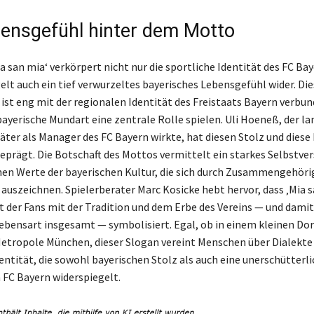
ensgefühl hinter dem Motto
 san mia‘ verkörpert nicht nur die sportliche Identität des FC Bay
elt auch ein tief verwurzeltes bayerisches Lebensgefühl wider. Di
ist eng mit der regionalen Identität des Freistaats Bayern verbu
ayerische Mundart eine zentrale Rolle spielen. Uli Hoeneß, der lan
päter als Manager des FC Bayern wirkte, hat diesen Stolz und diese
prägt. Die Botschaft des Mottos vermittelt ein starkes Selbstve
nen Werte der bayerischen Kultur, die sich durch Zusammengehöri
auszeichnen. Spielerberater Marc Kosicke hebt hervor, dass ‚Mia s
 der Fans mit der Tradition und dem Erbe des Vereins — und damit
ebensart insgesamt — symbolisiert. Egal, ob in einem kleinen Dorf
etropole München, dieser Slogan vereint Menschen über Dialekte
dentität, die sowohl bayerischen Stolz als auch eine unerschütterl
 FC Bayern widerspiegelt.