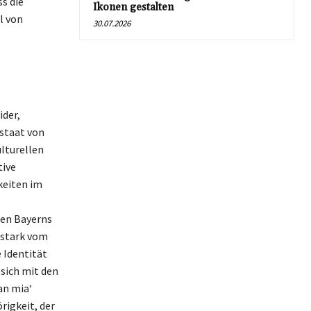
s die
Ikonen gestalten
l von
30.07.2026
ider,
istaat von
ulturellen
tive
keiten im
zen Bayerns
 stark vom
 Identität
 sich mit den
an mia‘
rigkeit, der