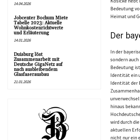
Kosicke hebt 
14.04.2026
Bedeutung von
Heimat und Ge
Jobcenter Bochum Miete
Tabelle 2023: Aktuelle
Wohnkostenrichtwerte
und Erläuterung
Der bay
14.01.2026
In der bayeri
Duisburg löst
sondern auch 
Zusammenarbeit mit
Deutsche GigaNetz auf
Bedeutung ist.
nach ausbleibendem
Glasfaserausbau
Identität ein
21.01.2026
Identität der
Zusammenhang
unverwechselb
hinaus bekann
Hochdeutschen
wird durch di
aktuellen Erfo
nicht nur ein