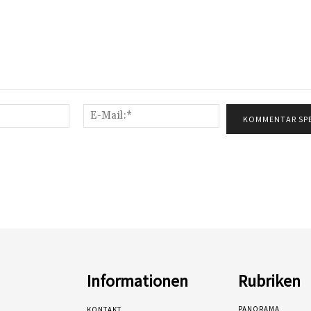
Name:*
E-
Mail:*
Informationen
Rubriken
PANORAMA
KONTAKT