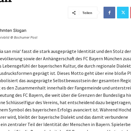
Teilen
chivbild © Bochumer Post
a san mia‘ fasst die stark ausgeprägte Identität und den Stolz der
Bevölkerung sowie der Anhängerschaft des FC Bayern München zu
s Lebensgefühl der bayerischen Kultur, die durch regionale Dialek
usdrucksformen geprägt ist. Dieses Motto geht über eine bloße P
mbolisiert das ausgeprägte Selbstbewusstsein der gesamten Regi
 es den Zusammenhalt innerhalb der Fangemeinde und unterstrei
eutung des FC Bayern, die weit über die Grenzen der Bundesliga hi
ine Schlüsselfigur des Vereins, hat entscheidend dazu beigetragen,
inem Symbol des bayerischen Erfolgs avanciert ist. Während Hoch
er wird, bleibt der bayerische Dialekt und das damit verbundene
ein zentraler Teil der Identität der Menschen in Bayern. Spielerbe