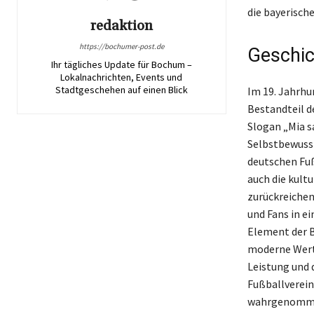
die bayerisch
redaktion
https://bochumer-post.de
Geschic
Ihr tägliches Update für Bochum –
Lokalnachrichten, Events und
Stadtgeschehen auf einen Blick
Im 19. Jahrhun
Bestandteil d
Slogan „Mia s
Selbstbewusst
deutschen Fuß
auch die kultu
zurückreichen.
und Fans in e
Element der B
moderne Werte
Leistung und 
Fußballverein
wahrgenomme