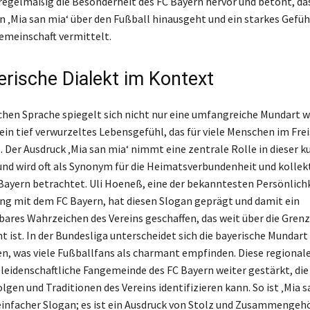
regelmäßig die Besonderheit des FC Bayern hervor und betont, das
 ‚Mia san mia‘ über den Fußball hinausgeht und ein starkes Gefüh
meinschaft vermittelt.
erische Dialekt im Kontext
schen Sprache spiegelt sich nicht nur eine umfangreiche Mundart w
ein tief verwurzeltes Lebensgefühl, das für viele Menschen im Fre
 Der Ausdruck ‚Mia san mia‘ nimmt eine zentrale Rolle in dieser k
 und wird oft als Synonym für die Heimatsverbundenheit und kollek
 Bayern betrachtet. Uli Hoeneß, eine der bekanntesten Persönlich
 mit dem FC Bayern, hat diesen Slogan geprägt und damit ein
ares Wahrzeichen des Vereins geschaffen, das weit über die Gren
t ist. In der Bundesliga unterscheidet sich die bayerische Mundart
, was viele Fußballfans als charmant empfinden. Diese regionale
e leidenschaftliche Fangemeinde des FC Bayern weiter gestärkt, die
lgen und Traditionen des Vereins identifizieren kann. So ist ‚Mia s
 einfacher Slogan; es ist ein Ausdruck von Stolz und Zusammengehö