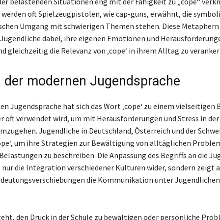
r belastenden Situationen eng mit der Fähigkeit zu „cope“ verknüp
 werden oft Spielzeugpistolen, wie cap-guns, erwähnt, die symboli
rischen Umgang mit schwierigen Themen stehen. Diese Metaphern
Jugendliche dabei, ihre eigenen Emotionen und Herausforderung
d gleichzeitig die Relevanz von ‚cope‘ in ihrem Alltag zu veranker
in der modernen Jugendsprache
en Jugendsprache hat sich das Wort ‚cope‘ zu einem vielseitigen B
er oft verwendet wird, um mit Herausforderungen und Stress in der
umzugehen. Jugendliche in Deutschland, Österreich und der Schwe
pe‘, um ihre Strategien zur Bewältigung von alltäglichen Proble
elastungen zu beschreiben. Die Anpassung des Begriffs an die J
 nur die Integration verschiedener Kulturen wider, sondern zeigt a
edeutungsverschiebungen die Kommunikation unter Jugendlichen
eht, den Druck in der Schule zu bewältigen oder persönliche Pro