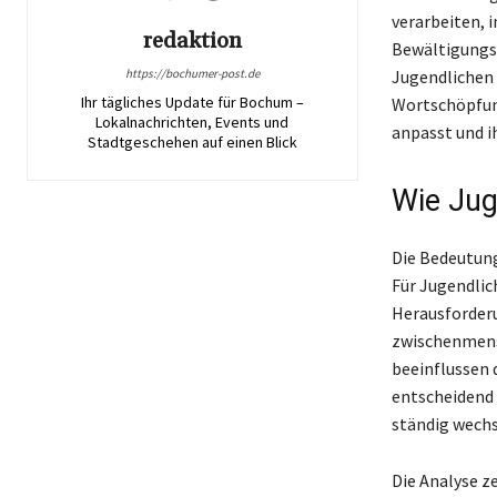
verarbeiten, i
redaktion
Bewältigungsm
https://bochumer-post.de
Jugendlichen 
Ihr tägliches Update für Bochum –
Wortschöpfung 
Lokalnachrichten, Events und
anpasst und i
Stadtgeschehen auf einen Blick
Wie Jug
Die Bedeutung
Für Jugendlic
Herausforderu
zwischenmens
beeinflussen 
entscheidend 
ständig wechs
Die Analyse z