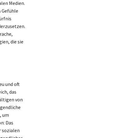
alen Medien.
m Gefühle
ürfnis
derzusetzen.
prache,
ien, die sie
eu und oft
ich, das
ältigen von
ugendliche
n, um
n: Das
r sozialen