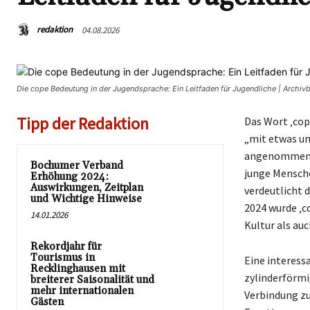
redaktion
04.08.2026
Die cope Bedeutung in der Jugendsprache: Ein Leitfaden für Jugendliche | Archi
Tipp der Redaktion
Das Wort ‚cop
„mit etwas um
angenommen, 
Bochumer Verband
junge Mensche
Erhöhung 2024:
Auswirkungen, Zeitplan
verdeutlicht 
und Wichtige Hinweise
2024 wurde ‚c
14.01.2026
Kultur als au
Rekordjahr für
Tourismus in
Eine interess
Recklinghausen mit
zylinderförmi
breiterer Saisonalität und
mehr internationalen
Verbindung zu
Gästen