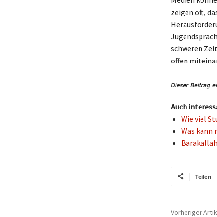
Medien können
zeigen oft, d
Herausforderu
Jugendsprache
schweren Zeit
offen miteina
Auch interess
Wie viel S
Was kann m
Barakallah
Teilen
Vorheriger Artik