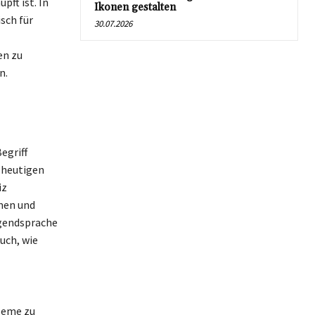
ft ist. In
Ikonen gestalten
sch für
30.07.2026
en zu
n.
egriff
 heutigen
iz
men und
ugendsprache
uch, wie
bleme zu