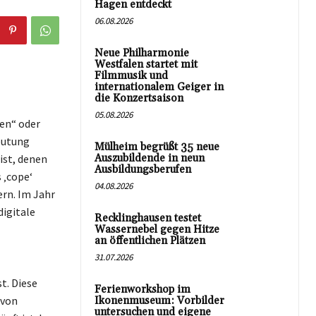
Hagen entdeckt
06.08.2026
Neue Philharmonie
Westfalen startet mit
Filmmusik und
internationalem Geiger in
die Konzertsaison
05.08.2026
en“ oder
eutung
Mülheim begrüßt 35 neue
st, denen
Auszubildende in neun
Ausbildungsberufen
 ‚cope‘
04.08.2026
ern. Im Jahr
digitale
Recklinghausen testet
Wassernebel gegen Hitze
an öffentlichen Plätzen
31.07.2026
t. Diese
Ferienworkshop im
 von
Ikonenmuseum: Vorbilder
untersuchen und eigene