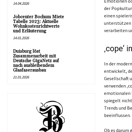
Emotionen ode
14.04.2026
der Popkultur
einen spiele
Jobcenter Bochum Miete
Tabelle 2023: Aktuelle
unterstützen 
Wohnkostenrichtwerte
verarbeiten un
und Erläuterung
14.01.2026
‚cope‘ 
Duisburg löst
Zusammenarbeit mit
Deutsche GigaNetz auf
In der modern
nach ausbleibendem
Glasfaserausbau
entwickelt, d
21.01.2026
Gesellschaft 
verwenden ‚co
emotionalen B
spiegelt nicht
Trends und B
beeinflussen.
Ob es darum g