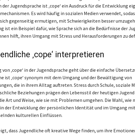
n der Jugendsprache ist ‚cope‘ ein Ausdruck für die Entwicklung ei
echanismen. Es wird häufig in sozialen Medien verwendet, sodas
sich gegenseitig ermutigen, mit Schwierigkeiten besser umzugeh
ist ein Beispiel dafür, wie Sprache sich an die Bedürfnisse der J
hnen hilft, ihren Umgang mit Stress und Herausforderungen zu def
endliche ‚cope‘ interpretieren
 von ‚cope‘ in der Jugendsprache geht über die einfache Übersetz
he ist ‚cope‘ synonym mit dem Umgang und der Bewältigung von
ngen, die in ihrem Alltag auftreten. Stress durch Schule, soziale 
chliche Beziehungen prägen den Lebensstil der heutigen Jugend
die Art und Weise, wie sie mit Problemen umgehen. Die Wahl, wie 
in der Entwicklung der persönlichen Identität und im Umgang mi
elnden kulturellen Einflüssen.
eigt, dass Jugendliche oft kreative Wege finden, um ihre Emotione