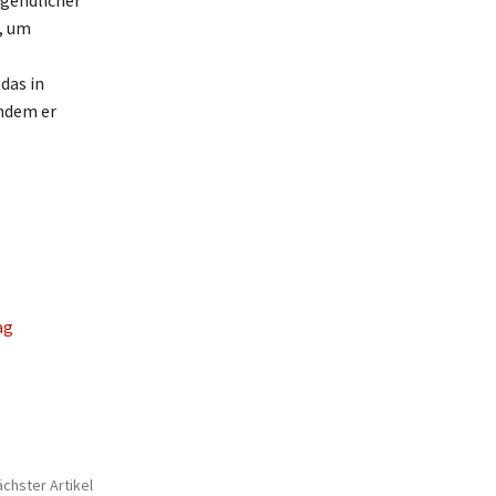
ugendlicher
n, um
das in
indem er
ag
chster Artikel