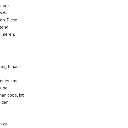
gener
s die
en. Diese
ugend
inieren.
ung hinaus.
Medien und
 und
man cope, ist
t den
n zu