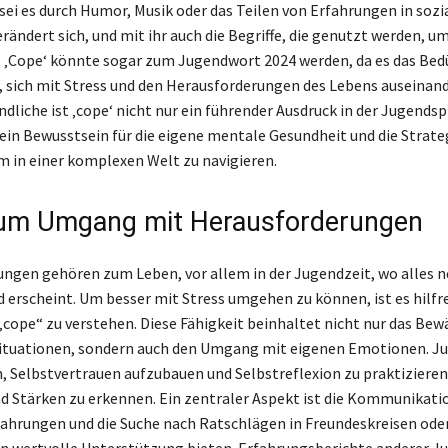
 sei es durch Humor, Musik oder das Teilen von Erfahrungen in sozi
rändert sich, und mit ihr auch die Begriffe, die genutzt werden, u
 ‚Cope‘ könnte sogar zum Jugendwort 2024 werden, da es das Bed
, sich mit Stress und den Herausforderungen des Lebens auseinan
ndliche ist ‚cope‘ nicht nur ein führender Ausdruck in der Jugends
ein Bewusstsein für die eigene mentale Gesundheit und die Strateg
m in einer komplexen Welt zu navigieren.
zum Umgang mit Herausforderungen
ngen gehören zum Leben, vor allem in der Jugendzeit, wo alles n
 erscheint. Um besser mit Stress umgehen zu können, ist es hilfre
cope“ zu verstehen. Diese Fähigkeit beinhaltet nicht nur das Bew
Situationen, sondern auch den Umgang mit eigenen Emotionen. J
n, Selbstvertrauen aufzubauen und Selbstreflexion zu praktiziere
 Stärken zu erkennen. Ein zentraler Aspekt ist die Kommunikatio
fahrungen und die Suche nach Ratschlägen in Freundeskreisen ode