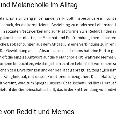
nd Melancholie im Alltag
ancholie sind eng miteinander verknüpft, insbesondere im Konte
Ausdruck, der die komplizierte Beziehung zu modernen Lebensreal
. In sozialen Netzwerken und auf Plattformen wie Reddit finden s
agikomische Inhalte, die Missmut und Entfremdung thematisieren
sche Beobachtungen aus dem Alltag, um eine Verbindung zu ihren
 Die Gewöhnung an die Absurditäten des Lebens hat eine Kultur ges
n oft die einzige Antwort auf die Melancholie ist. Während Memes 
mene beleuchten, wie das „ich im echten Leben“ oft von einem s
chen den Erwartungen und der Realität geprägt ist, zeigt „ich iel“
die Fähigkeit auf, mit diesen Emotionen umzugehen. Diese Haltun
it vereint, wird zum Spiegel unserer Gesellschaft und ihrer Herau
Gefühl der Gemeinschaft schafft, das in der Entfremdung von Indiv
.
le von Reddit und Memes