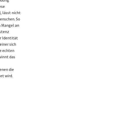
mdung
ese
 lässt nicht
Menschen. So
m Mangel an
istenz
r Identität
einer sich
ie echten
winnt das
enen die
et wird.