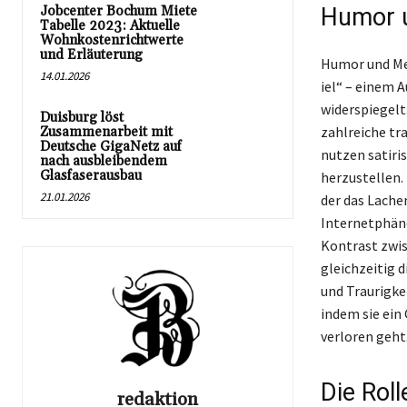
Jobcenter Bochum Miete
Humor u
Tabelle 2023: Aktuelle
Wohnkostenrichtwerte
und Erläuterung
Humor und Mel
14.01.2026
iel“ – einem 
widerspiegelt
Duisburg löst
zahlreiche tr
Zusammenarbeit mit
Deutsche GigaNetz auf
nutzen satiri
nach ausbleibendem
Glasfaserausbau
herzustellen.
21.01.2026
der das Lache
Internetphäno
Kontrast zwis
gleichzeitig 
und Traurigke
indem sie ein 
verloren geht
Die Rol
redaktion