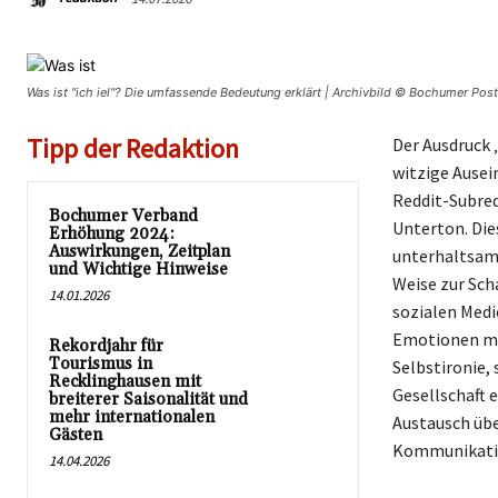
Was ist "ich iel"? Die umfassende Bedeutung erklärt | Archivbild © Bochumer Post
Tipp der Redaktion
Der Ausdruck ‚
witzige Ausei
Reddit-Subred
Bochumer Verband
Unterton. Die
Erhöhung 2024:
Auswirkungen, Zeitplan
unterhaltsame
und Wichtige Hinweise
Weise zur Scha
14.01.2026
sozialen Medi
Emotionen mi
Rekordjahr für
Tourismus in
Selbstironie, 
Recklinghausen mit
Gesellschaft e
breiterer Saisonalität und
mehr internationalen
Austausch übe
Gästen
Kommunikati
14.04.2026