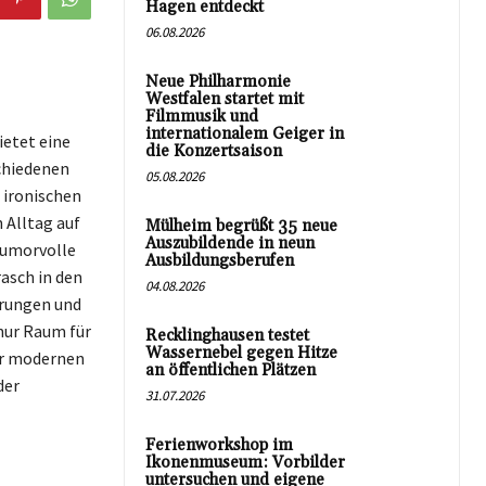
Hagen entdeckt
06.08.2026
Neue Philharmonie
Westfalen startet mit
Filmmusik und
internationalem Geiger in
ietet eine
die Konzertsaison
chiedenen
05.08.2026
 ironischen
 Alltag auf
Mülheim begrüßt 35 neue
Auszubildende in neun
humorvolle
Ausbildungsberufen
rasch in den
04.08.2026
hrungen und
nur Raum für
Recklinghausen testet
Wassernebel gegen Hitze
der modernen
an öffentlichen Plätzen
der
31.07.2026
Ferienworkshop im
Ikonenmuseum: Vorbilder
untersuchen und eigene