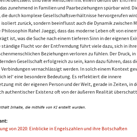
en Arbeitswelt sind viele Menschen mit einem Gefühl der Entfre
 das zunehmend in Familien und Paarbeziehungen spürbar wird. Di
, die durch komplexe Gesellschaftsverhältnisse hervorgerufen wird,
n isoliert zurück, sondern beeinflusst auch die Dynamik zwischen 
e Philosophin Rahel Jaeggi, dass das moderne Leben oft von eine
rägt ist, was die Suche nach einem tieferen Sinn in der eigenen Ex
 ständige Flucht vor der Entfremdung führt viele dazu, sich in ihre
schenmenschlichen Beziehungen verloren zu fühlen. Der Druck, in 
dernden Gesellschaft erfolgreich zu sein, kann dazu führen, dass d
Verbindungen vernachlässigt werden. In solch einem Kontext ge
ch iel‘ eine besondere Bedeutung. Es reflektiert die innere
tzung mit der eigenen Person und der Welt, gerade in Zeiten, in d
h authentischer Existenz oft von der äußeren Realität überschatt
ant:
ung von 2020: Einblicke in Engelszahlen und ihre Botschaften