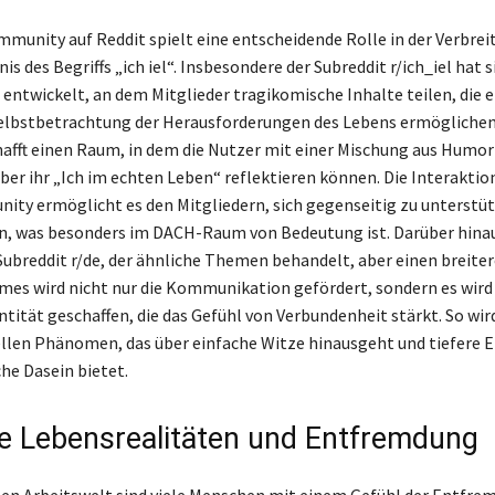
unity auf Reddit spielt eine entscheidende Rolle in der Verbrei
s des Begriffs „ich iel“. Insbesondere der Subreddit r/ich_iel hat 
 entwickelt, an dem Mitglieder tragikomische Inhalte teilen, die e
elbstbetrachtung der Herausforderungen des Lebens ermöglichen
afft einen Raum, in dem die Nutzer mit einer Mischung aus Humor
ber ihr „Ich im echten Leben“ reflektieren können. Die Interaktio
ity ermöglicht es den Mitgliedern, sich gegenseitig zu unterstü
, was besonders im DACH-Raum von Bedeutung ist. Darüber hinau
 Subreddit r/de, der ähnliche Themen behandelt, aber einen breite
mes wird nicht nur die Kommunikation gefördert, sondern es wird
ntität geschaffen, die das Gefühl von Verbundenheit stärkt. So wird
llen Phänomen, das über einfache Witze hinausgeht und tiefere E
he Dasein bietet.
 Lebensrealitäten und Entfremdung