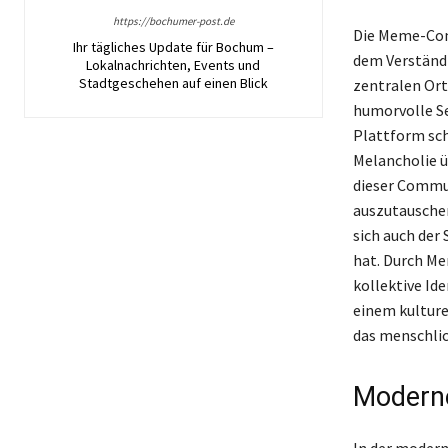
https://bochumer-post.de
Die Meme-Comm
Ihr tägliches Update für Bochum –
dem Verständni
Lokalnachrichten, Events und
Stadtgeschehen auf einen Blick
zentralen Ort
humorvolle S
Plattform sch
Melancholie ü
dieser Commun
auszutauschen
sich auch der
hat. Durch Me
kollektive Ide
einem kulture
das menschlic
Moderne