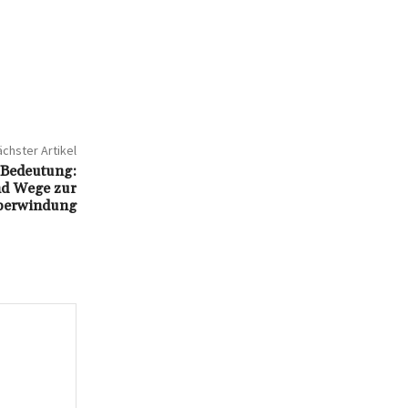
chster Artikel
 Bedeutung:
nd Wege zur
berwindung