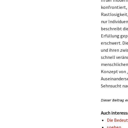
In der modern
konfrontiert,
Rastlosigkeit
nur Individue
beschreibt di
Erfüllung gep
erschwert. Die
und ihren zwi
schnell verän
menschlichen 
Konzept von ‚i
Auseinanderse
Sehnsucht nac
Auch interess
Die Bedeut
soeben