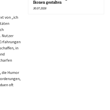
Ikonen gestalten
30.07.2026
xt von „ich
itäten
ich
. Nutzer
 Erfahrungen
chaffen, in
und
charfen
g, die Humor
sforderungen,
iduen oft