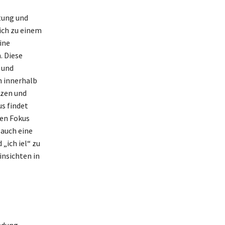
tung und
sich zu einem
ine
. Diese
 und
n innerhalb
tzen und
s findet
ren Fokus
 auch eine
 „ich iel“ zu
insichten in