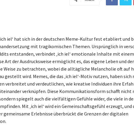
ich iel‘ hat sich in der deutschen Meme-Kultur fest etabliert und b
nandersetzung mit tragikomischen Themen. Ursprünglich in vers
dits entstanden, verbindet ‚ich iel‘ emotionale Inhalte mit einem
se Art der Ausdrucksweise ermöglicht es, das eigene Leben und den
 Weise zu betrachten, wobei die alltägliche Melancholie oft auf 
u gestellt wird. Memes, die das ‚ich iel‘-Motiv nutzen, haben sich 
en verbreitet und verdeutlichen, wie kreative Individuen ihre Erfa
teinander verknüpfen. Diese Kommunikationsform schafft nicht 
sondern spiegelt auch die vielfältigen Gefühle wider, die viele in 
mpfinden. Mit ‚ich iel‘ wird ein Gemeinschaftsgefühl erzeugt, und 
r gemeinsame Erlebnisse überbrückt die Grenzen der digitalen
on.