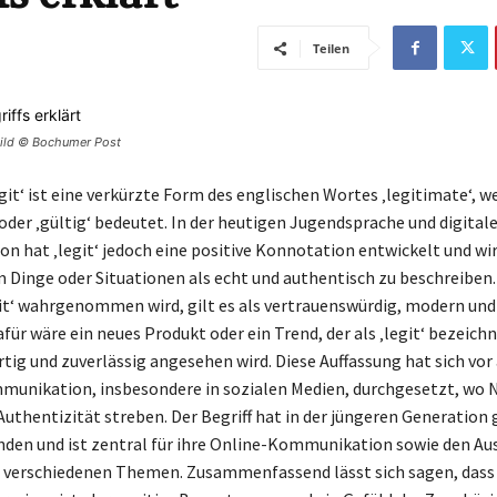
Teilen
vbild © Bochumer Post
egit‘ ist eine verkürzte Form des englischen Wortes ‚legitimate‘, w
oder ‚gültig‘ bedeutet. In der heutigen Jugendsprache und digital
 hat ‚legit‘ jedoch eine positive Konnotation entwickelt und wi
 Dinge oder Situationen als echt und authentisch zu beschreiben
git‘ wahrgenommen wird, gilt es als vertrauenswürdig, modern und
afür wäre ein neues Produkt oder ein Trend, der als ‚legit‘ bezeichn
tig und zuverlässig angesehen wird. Diese Auffassung hat sich vor 
munikation, insbesondere in sozialen Medien, durchgesetzt, wo 
Authentizität streben. Der Begriff hat in der jüngeren Generation
den und ist zentral für ihre Online-Kommunikation sowie den Au
verschiedenen Themen. Zusammenfassend lässt sich sagen, dass ‚