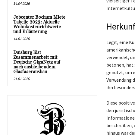
vielseitiger 
14.04.2026
Internetkultu
Jobcenter Bochum Miete
Tabelle 2023: Aktuelle
Herkunf
Wohnkostenrichtwerte
und Erläuterung
14.01.2026
Legit, eine K
amerikanische
Duisburg löst
verwendet, um
Zusammenarbeit mit
Deutsche GigaNetz auf
betonen, hat 
nach ausbleibendem
Glasfaserausbau
genutzt, um e
21.01.2026
Verwendung de
ihn besonders
Diese positiv
den juristisch
Informationen
beschreiben, d
hinaus war de