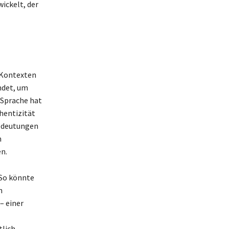
ickelt, der
 Kontexten
endet, um
-Sprache hat
hentizität
Bedeutungen
m
n.
 So könnte
n
– einer
tlich