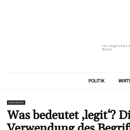
Ihr tägliches
Blick
POLITIK
WIRT
PANORAMA
Was bedeutet ‚legit‘? 
Verwendung des Begriff