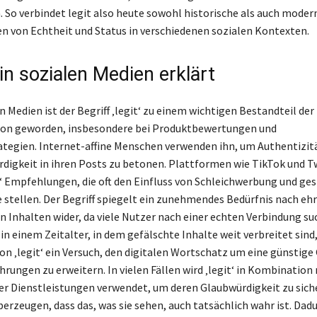
. So verbindet legit also heute sowohl historische als auch moder
 von Echtheit und Status in verschiedenen sozialen Kontexten.
in sozialen Medien erklärt
n Medien ist der Begriff ‚legit‘ zu einem wichtigen Bestandteil der
n geworden, insbesondere bei Produktbewertungen und
tegien. Internet-affine Menschen verwenden ihn, um Authentizit
digkeit in ihren Posts zu betonen. Plattformen wie TikTok und Tw
it‘ Empfehlungen, die oft den Einfluss von Schleichwerbung und ges
e stellen. Der Begriff spiegelt ein zunehmendes Bedürfnis nach eh
n Inhalten wider, da viele Nutzer nach einer echten Verbindung su
n einem Zeitalter, in dem gefälschte Inhalte weit verbreitet sind, 
n ‚legit‘ ein Versuch, den digitalen Wortschatz um eine günstige
hrungen zu erweitern. In vielen Fällen wird ‚legit‘ in Kombination
r Dienstleistungen verwendet, um deren Glaubwürdigkeit zu sich
erzeugen, dass das, was sie sehen, auch tatsächlich wahr ist. Dadu