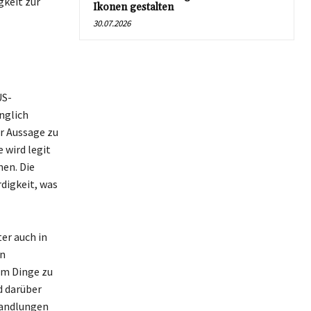
gkeit zur
Ikonen gestalten
30.07.2026
US-
nglich
r Aussage zu
 wird legit
en. Die
digkeit, was
er auch in
on
um Dinge zu
d darüber
Handlungen