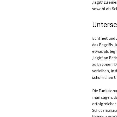
‚legit‘ zu ei
sowohl als Sc
Untersch
Echtheit und 
des Begriffs ‚
etwas als leg
‚legit‘ an Be
zu betonen. D
verleihen, in
schulischen U
Die Funktional
man sagen, da
erfolgreicher 
Schutzmaßnahm
Vertrauenswür