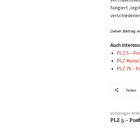
fungiert ‚leg
verschiedenen
Auch interess
PLZ 5 – Po
PLZ Münste
PLZ 70 – P
Teilen
Vorheriger Artik
PLZ 5 – Postl