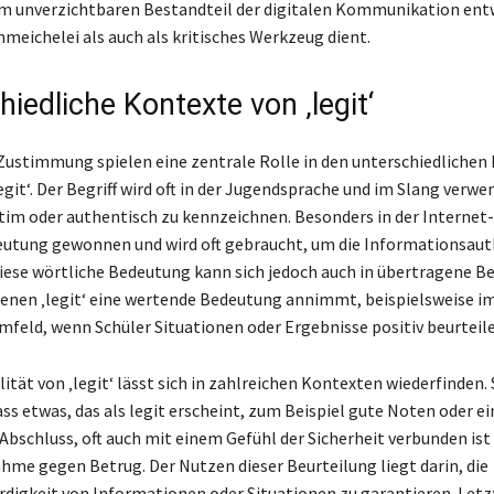
nem unverzichtbaren Bestandteil der digitalen Kommunikation entw
hmeichelei als auch als kritisches Werkzeug dient.
iedliche Kontexte von ‚legit‘
Zustimmung spielen eine zentrale Rolle in den unterschiedlichen
legit‘. Der Begriff wird oft in der Jugendsprache und im Slang verw
itim oder authentisch zu kennzeichnen. Besonders in der Internet
deutung gewonnen und wird oft gebraucht, um die Informationsaut
iese wörtliche Bedeutung kann sich jedoch auch in übertragene 
 denen ‚legit‘ eine wertende Bedeutung annimmt, beispielsweise i
mfeld, wenn Schüler Situationen oder Ergebnisse positiv beurteile
ität von ‚legit‘ lässt sich in zahlreichen Kontexten wiederfinden.
ss etwas, das als legit erscheint, zum Beispiel gute Noten oder ei
Abschluss, oft auch mit einem Gefühl der Sicherheit verbunden ist 
e gegen Betrug. Der Nutzen dieser Beurteilung liegt darin, die
digkeit von Informationen oder Situationen zu garantieren. Letz