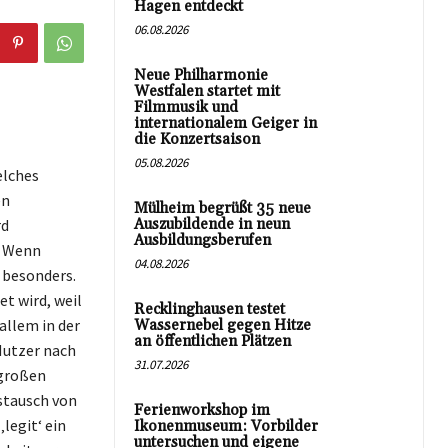
Hagen entdeckt
06.08.2026
Neue Philharmonie
Westfalen startet mit
Filmmusik und
internationalem Geiger in
die Konzertsaison
05.08.2026
elches
en
Mülheim begrüßt 35 neue
rd
Auszubildende in neun
Ausbildungsberufen
. Wenn
04.08.2026
 besonders.
et wird, weil
Recklinghausen testet
allem in der
Wassernebel gegen Hitze
an öffentlichen Plätzen
Nutzer nach
31.07.2026
 großen
stausch von
Ferienworkshop im
legit‘ ein
Ikonenmuseum: Vorbilder
untersuchen und eigene