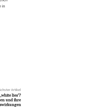
 in
chster Artikel
white lies‘?
gen und ihre
swirkungen