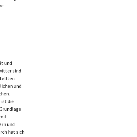
ne
ät und
itter sind
tellten
rlichen und
chen.
ist die
 Grundlage
 mit
ern und
rch hat sich