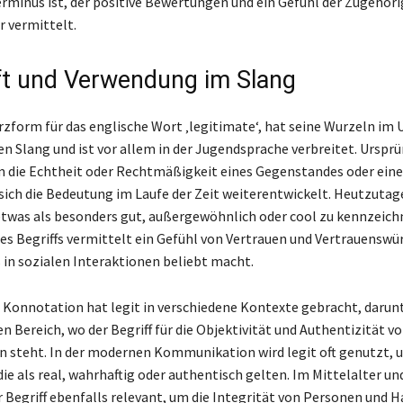
Terminus ist, der positive Bewertungen und ein Gefühl der Zugehöri
r vermittelt.
t und Verwendung im Slang
urzform für das englische Wort ‚legitimate‘, hat seine Wurzeln im 
n Slang und ist vor allem in der Jugendsprache verbreitet. Ursprü
 die Echtheit oder Rechtmäßigkeit eines Gegenstandes oder eine
sich die Bedeutung im Laufe der Zeit weiterentwickelt. Heutzutage
twas als besonders gut, außergewöhnlich oder cool zu kennzeichn
s Begriffs vermittelt ein Gefühl von Vertrauen und Vertrauenswür
 in sozialen Interaktionen beliebt macht.
e Konnotation hat legit in verschiedene Kontexte gebracht, darunt
en Bereich, wo der Begriff für die Objektivität und Authentizität v
 steht. In der modernen Kommunikation wird legit oft genutzt, 
ie als real, wahrhaftig oder authentisch gelten. Im Mittelalter un
r Begriff ebenfalls relevant, um die Integrität von Personen und 