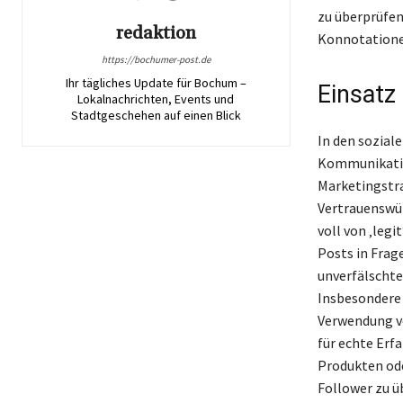
zu überprüfen
redaktion
Konnotationen
https://bochumer-post.de
Ihr tägliches Update für Bochum –
Einsatz 
Lokalnachrichten, Events und
Stadtgeschehen auf einen Blick
In den soziale
Kommunikatio
Marketingstra
Vertrauenswür
voll von ‚leg
Posts in Frag
unverfälschte
Insbesondere i
Verwendung vo
für echte Erfa
Produkten ode
Follower zu üb