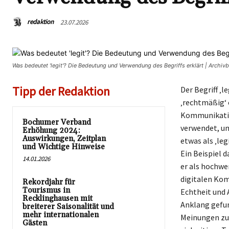
redaktion
23.07.2026
Was bedeutet 'legit'? Die Bedeutung und Verwendung des Begriffs erklärt | Archi
Tipp der Redaktion
Der Begriff ‚l
‚rechtmäßig‘ 
Kommunikation
Bochumer Verband
verwendet, um
Erhöhung 2024:
Auswirkungen, Zeitplan
etwas als ‚le
und Wichtige Hinweise
Ein Beispiel d
14.01.2026
er als hochwer
digitalen Kom
Rekordjahr für
Tourismus in
Echtheit und 
Recklinghausen mit
Anklang gefun
breiterer Saisonalität und
mehr internationalen
Meinungen zu 
Gästen