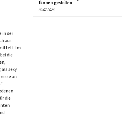
Ikonen gestalten
30.07.2026
 in der
ch aus
mittelt. Im
bei die
en,
 als sexy
resse an
a“
iedenen
ür die
anten
und