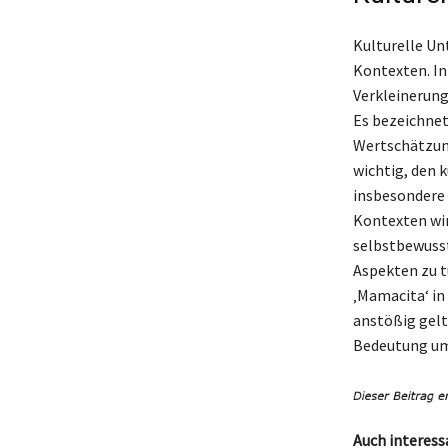
Kulturelle Un
Kontexten. In
Verkleinerung
Es bezeichnet
Wertschätzung
wichtig, den 
insbesondere 
Kontexten wir
selbstbewusst
Aspekten zu t
‚Mamacita‘ in 
anstößig gelt
Bedeutung u
Auch interess