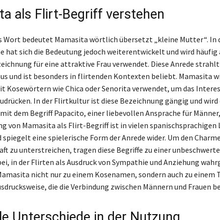
a als Flirt-Begriff verstehen
s Wort bedeutet Mamasita wörtlich übersetzt „kleine Mutter“. In 
e hat sich die Bedeutung jedoch weiterentwickelt und wird häufig 
zeichnung für eine attraktive Frau verwendet. Diese Anrede strahl
us und ist besonders in flirtenden Kontexten beliebt. Mamasita wir
t Kosewörtern wie Chica oder Senorita verwendet, um das Intere
rücken. In der Flirtkultur ist diese Bezeichnung gängig und wird o
it dem Begriff Papacito, einer liebevollen Ansprache für Männer
g von Mamasita als Flirt-Begriff ist in vielen spanischsprachigen
d spiegelt eine spielerische Form der Anrede wider. Um den Charme
ft zu unterstreichen, tragen diese Begriffe zu einer unbeschwert
ei, in der Flirten als Ausdruck von Sympathie und Anziehung w
 Mamasita nicht nur zu einem Kosenamen, sondern auch zu einem T
usdrucksweise, die die Verbindung zwischen Männern und Frauen be
lle Unterschiede in der Nutzung