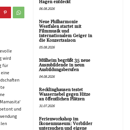
Hagen entdeckt
06.08.2026
Neue Philharmonie
Westfalen startet mit
Filmmusik und
internationalem Geiger in
die Konzertsaison
05.08.2026
evolle
g wird
Mülheim begrüßt 35 neue
 für
Auszubildende in neun
Ausbildungsberufen
 eine
04.08.2026
ndschaften
nte
Recklinghausen testet
ine
Wassernebel gegen Hitze
an öffentlichen Plätzen
‚Mamasita‘
31.07.2026
 betont und
erwendung
Ferienworkshop im
llen
Ikonenmuseum: Vorbilder
untersuchen und eigene