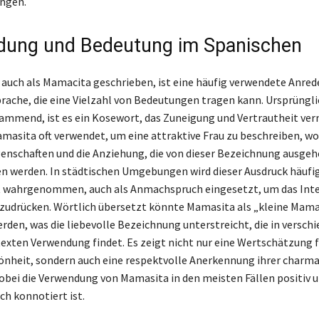
ngen.
dung und Bedeutung im Spanischen
 auch als Mamacita geschrieben, ist eine häufig verwendete Anrede
rache, die eine Vielzahl von Bedeutungen tragen kann. Ursprüngli
mmend, ist es ein Kosewort, das Zuneigung und Vertrautheit ver
amasita oft verwendet, um eine attraktive Frau zu beschreiben, wo
enschaften und die Anziehung, die von dieser Bezeichnung ausgeh
 werden. In städtischen Umgebungen wird dieser Ausdruck häufig
 wahrgenommen, auch als Anmachspruch eingesetzt, um das Inte
szudrücken. Wörtlich übersetzt könnte Mamasita als „kleine Mam
rden, was die liebevolle Bezeichnung unterstreicht, die in versch
exten Verwendung findet. Es zeigt nicht nur eine Wertschätzung f
önheit, sondern auch eine respektvolle Anerkennung ihrer charm
obei die Verwendung von Mamasita in den meisten Fällen positiv 
ch konnotiert ist.