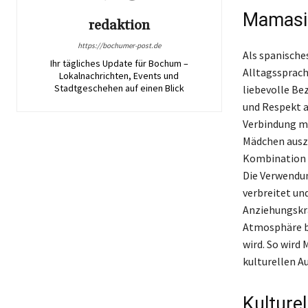
Mamasit
redaktion
https://bochumer-post.de
Als spanische
Ihr tägliches Update für Bochum –
Alltagssprach
Lokalnachrichten, Events und
Stadtgeschehen auf einen Blick
liebevolle Be
und Respekt a
Verbindung mi
Mädchen auszud
Kombination m
Die Verwendun
verbreitet un
Anziehungskra
Atmosphäre b
wird. So wird
kulturellen A
Kulture