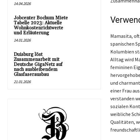
Zusammenhä
14.04.2026
Jobcenter Bochum Miete
Verwen
Tabelle 2023: Aktuelle
Wohnkostenrichtwerte
und Erläuterung
Mamasita, oft
14.01.2026
spanischen Sp
Kolumbien sta
Duisburg löst
Alltag wird M
Zusammenarbeit mit
Deutsche GigaNetz auf
femininen Eig
nach ausbleibendem
Glasfaserausbau
hervorgehoben
21.01.2026
und charmant
einer Frau au
verstanden we
sozialen Kont
weibliche Sch
Qualitäten, w
freundschaftli