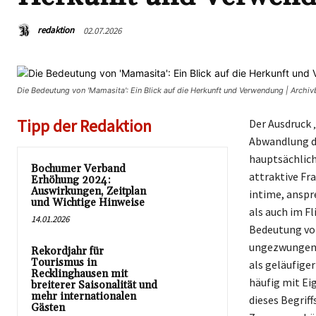
redaktion
02.07.2026
Die Bedeutung von 'Mamasita': Ein Blick auf die Herkunft und Verwendung | Arch
Tipp der Redaktion
Der Ausdruck 
Abwandlung de
hauptsächlic
Bochumer Verband
attraktive Fr
Erhöhung 2024:
Auswirkungen, Zeitplan
intime, anspr
und Wichtige Hinweise
als auch im F
14.01.2026
Bedeutung von
ungezwungene
Rekordjahr für
Tourismus in
als geläufige
Recklinghausen mit
häufig mit Ei
breiterer Saisonalität und
mehr internationalen
dieses Begriff
Gästen