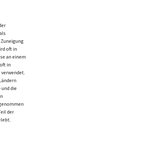
der
als
t Zuneigung
d oft in
sse an einem
ft in
, verwendet.
 Ländern
 und die
en
ahrgenommen
eil der
lebt.