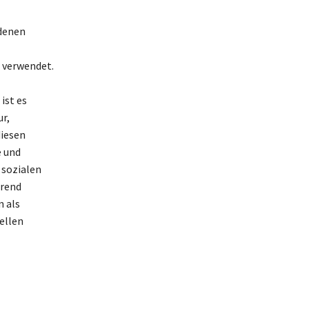
edenen
 verwendet.
ist es
r,
diesen
e und
 sozialen
hrend
n als
ellen