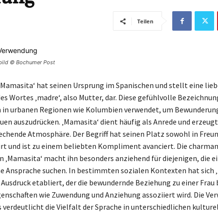
Teilen
ivbild © Bochumer Post
‚Mamasita‘ hat seinen Ursprung im Spanischen und stellt eine lieb
s Wortes ‚madre‘, also Mutter, dar. Diese gefühlvolle Bezeichnun
h in urbanen Regionen wie Kolumbien verwendet, um Bewunderung
auen auszudrücken. ‚Mamasita‘ dient häufig als Anrede und erzeugt
echende Atmosphäre. Der Begriff hat seinen Platz sowohl in Freu
lirt und ist zu einem beliebten Kompliment avanciert. Die charma
 ‚Mamasita‘ macht ihn besonders anziehend für diejenigen, die e
 Ansprache suchen. In bestimmten sozialen Kontexten hat sich 
r Ausdruck etabliert, der die bewundernde Beziehung zu einer Frau
genschaften wie Zuwendung und Anziehung assoziiert wird. Die V
s verdeutlicht die Vielfalt der Sprache in unterschiedlichen kulture