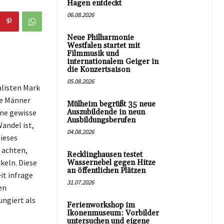
Hagen entdeckt
06.08.2026
Neue Philharmonie
Westfalen startet mit
Filmmusik und
internationalem Geiger in
die Konzertsaison
05.08.2026
alisten Mark
le Männer
Mülheim begrüßt 35 neue
ine gewisse
Auszubildende in neun
Ausbildungsberufen
Wandel ist,
04.08.2026
Dieses
 achten,
Recklinghausen testet
keln. Diese
Wassernebel gegen Hitze
an öffentlichen Plätzen
it infrage
31.07.2026
en
ungiert als
Ferienworkshop im
Ikonenmuseum: Vorbilder
untersuchen und eigene