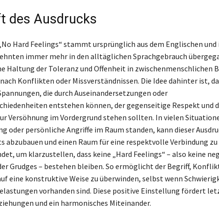
t des Ausdrucks
„No Hard Feelings“ stammt ursprünglich aus dem Englischen und i
zehnten immer mehr in den alltäglichen Sprachgebrauch übergega
ne Haltung der Toleranz und Offenheit in zwischenmenschlichen 
nach Konflikten oder Missverständnissen. Die Idee dahinter ist, da
Spannungen, die durch Auseinandersetzungen oder
hiedenheiten entstehen können, der gegenseitige Respekt und d
zur Versöhnung im Vordergrund stehen sollten. In vielen Situation
g oder persönliche Angriffe im Raum standen, kann dieser Ausdru
 abzubauen und einen Raum für eine respektvolle Verbindung zu s
ndet, um klarzustellen, dass keine „Hard Feelings“ – also keine ne
r Grudges – bestehen bleiben. So ermöglicht der Begriff, Konflik
f eine konstruktive Weise zu überwinden, selbst wenn Schwierig
lastungen vorhanden sind. Diese positive Einstellung fördert let
ziehungen und ein harmonisches Miteinander.