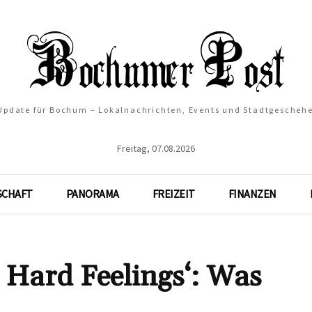
 Update für Bochum – Lokalnachrichten, Events und Stadtgescheh
Freitag, 07.08.2026
SCHAFT
PANORAMA
FREIZEIT
FINANZEN
 Hard Feelings‘: Was