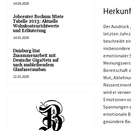
14.04.2026
Herkunf
Jobcenter Bochum Miete
Tabelle 2023: Aktuelle
Wohnkostenrichtwerte
Der Ausdruck 
und Erläuterung
letzten Jahr
14.01.2026
beschreibt ei
insbesondere 
Duisburg löst
emotionaler 
Zusammenarbeit mit
Deutsche GigaNetz auf
Meinungsversc
nach ausbleibendem
Glasfaserausbau
Bereitschaft 
21.01.2026
Wut, Ablehnun
Ressentiments
wird er verwe
Emotionen ode
Spannungen au
emotionale Be
gesündere Be