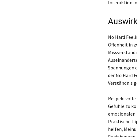
Interaktion i
Auswirk
No Hard Feelin
Offenheit in 
Missverständn
Auseinanderse
Spannungen od
der No Hard F
Verständnis g
Respektvolle 
Gefühle zu ko
emotionalen E
Praktische Ti
helfen, Mein
Beziehungen, 