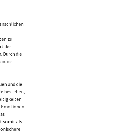
menschlichen
ten zu
rt der
. Durch die
ändnis
uen und die
le bestehen,
eitigkeiten
en Emotionen
das
t somit als
monischere