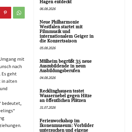
Hagen entdeckt
06.08.2026
Neue Philharmonie
Westfalen startet mit
Filmmusik und
internationalem Geiger in
die Konzertsaison
05.08.2026
m Umgang mit
Mülheim begrüßt 35 neue
Wunsch nach
Auszubildende in neun
Ausbildungsberufen
 Es geht
04.08.2026
 in alten
 und
Recklinghausen testet
Wassernebel gegen Hitze
an öffentlichen Plätzen
“ bedeutet,
31.07.2026
eelings“
ung
Ferienworkshop im
ziehungen.
Ikonenmuseum: Vorbilder
untersuchen und eigene