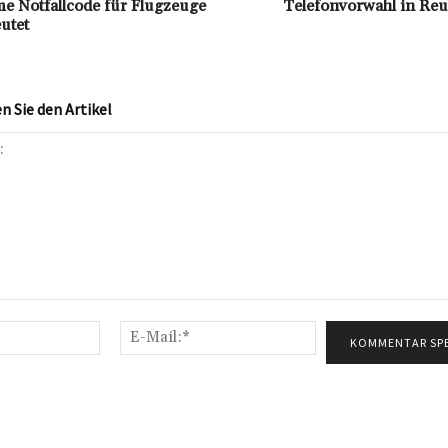
me Notfallcode für Flugzeuge
Telefonvorwahl in Reu
utet
 Sie den Artikel
Name:*
E-
Mail:*