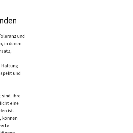
inden
 Toleranz und
n, in denen
nsatz,
n
r Haltung
espekt und
sind, ihre
icht eine
en ist.
n, können
werte
 können,