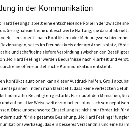
ung in der Kommunikation
o Hard Feelings‘ spielt eine entscheidende Rolle in der zwischen
. Sie signalisiert eine unbeschwerte Haltung, die darauf abzielt,
nd Ressentiments nach Konflikten oder Meinungsverschiedenhei
n Beziehungen, sei es im Freundeskreis oder am Arbeitsplatz, förde
thie und schafft eine tiefere Verbindung zwischen den Beteiligten
n ‚No Hard Feelings‘ werden Bedürfnisse nach Klarheit und Verst
odurch eine offene und ehrliche Kommunikation entsteht.
 Konfliktsituationen kann dieser Ausdruck helfen, Groll abzuba
 entspannen. Indem man klarstellt, dass keine verletzten Gefüh
befinden aller Beteiligten gestärkt. Es erlaubt den Menschen, Str
 und auf positive Weise weiterzumachen, ohne sich von negativ
ssen. Diese unbeschwerte Einstellung ist nicht nur förderlich für 
ondern auch für die gesamte Beziehung. ‚No Hard Feelings‘ fungier
unikationswerkzeug, das ein besseres Verständnis und eine har