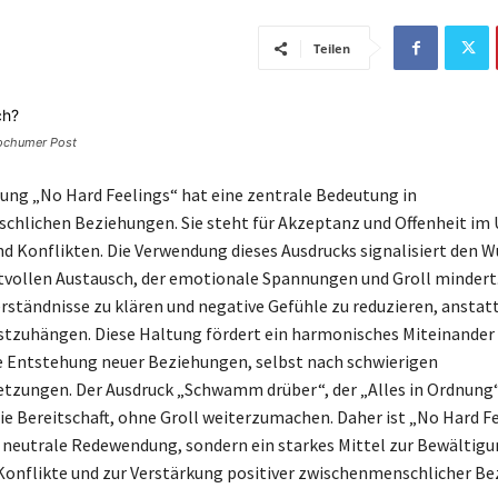
Teilen
Bochumer Post
ng „No Hard Feelings“ hat eine zentrale Bedeutung in
chlichen Beziehungen. Sie steht für Akzeptanz und Offenheit i
nd Konflikten. Die Verwendung dieses Ausdrucks signalisiert den 
vollen Austausch, der emotionale Spannungen und Groll mindert.
rständnisse zu klären und negative Gefühle zu reduzieren, anstatt
stzuhängen. Diese Haltung fördert ein harmonisches Miteinander
ie Entstehung neuer Beziehungen, selbst nach schwierigen
tzungen. Der Ausdruck „Schwamm drüber“, der „Alles in Ordnung
die Bereitschaft, ohne Groll weiterzumachen. Daher ist „No Hard F
e neutrale Redewendung, sondern ein starkes Mittel zur Bewältig
onflikte und zur Verstärkung positiver zwischenmenschlicher Be