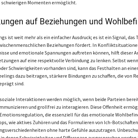
n schwierigen Momenten ermöglicht.
ungen auf Beziehungen und Wohlbef
gs ist weit mehr als ein einfacher Ausdruck; es ist ein Signal, das
zwischenmenschlichen Beziehungen fördert. In Konfliktsituatione
isse und emotionale Spannungen auftreten können, hilft dieser A
tzungen auf eine respektvolle Verbindung zu lenken. Selbst wen
er Schwierigkeiten vorhanden sind, kann das Festhalten an eine
eelings dazu beitragen, stärkere Bindungen zu schaffen, die von R
eprägt sind.
soziale Interaktionen werden möglich, wenn beide Parteien bereit 
mmunizieren und grollfrei zu interagieren. Diese Offenheit ermögl
motionsregulation, die essenziell für das emotionale Wohlbefind
pps, wie aktives Zuhören und das Formulieren von Ich-Botschafte
ungsverschiedenheiten ohne harte Gefühle auszutragen. Unbesch
in denen Schwierigkeiten und Differenzen ausgesprochen werden