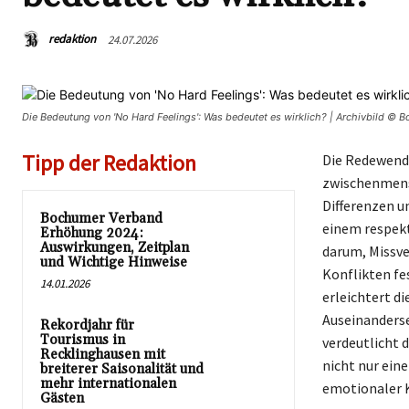
redaktion
24.07.2026
Die Bedeutung von 'No Hard Feelings': Was bedeutet es wirklich? | Archivbild © 
Tipp der Redaktion
Die Redewendu
zwischenmens
Differenzen u
Bochumer Verband
einem respekt
Erhöhung 2024:
Auswirkungen, Zeitplan
darum, Missve
und Wichtige Hinweise
Konflikten fe
14.01.2026
erleichtert d
Auseinanderse
Rekordjahr für
Tourismus in
verdeutlicht 
Recklinghausen mit
nicht nur ein
breiterer Saisonalität und
mehr internationalen
emotionaler K
Gästen