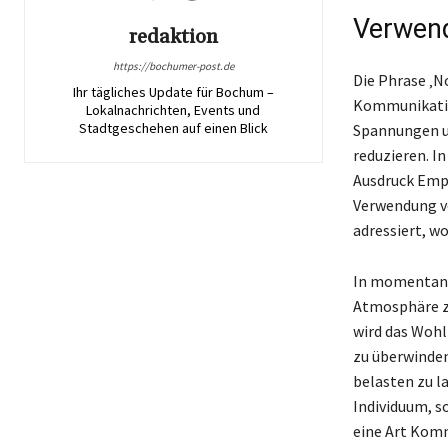
Verwend
redaktion
https://bochumer-post.de
Die Phrase ‚N
Ihr tägliches Update für Bochum –
Kommunikation
Lokalnachrichten, Events und
Stadtgeschehen auf einen Blick
Spannungen u
reduzieren. I
Ausdruck Empa
Verwendung vo
adressiert, w
In momentanen
Atmosphäre zu
wird das Wohl
zu überwinden
belasten zu la
Individuum, s
eine Art Komm