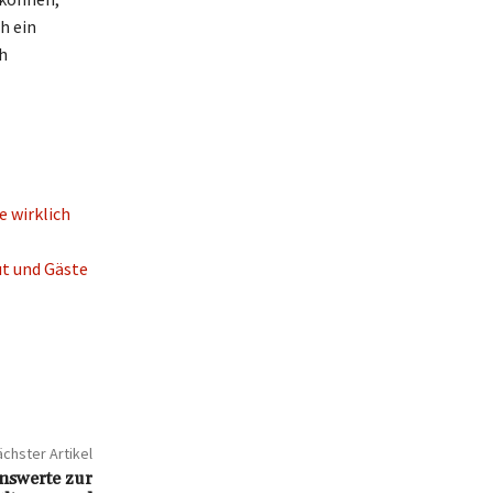
h ein
h
e wirklich
ut und Gäste
chster Artikel
enswerte zur