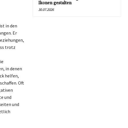
Ikonen gestalten
30.07.2026
st in den
ngen. Er
Beziehungen,
ss trotz
ie
en, in denen
ck helfen,
chaffen. Oft
gativen
te und
keiten und
ztlich