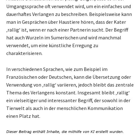
Umgangssprache oft verwendet wird, um ein einfaches und
dauerhaftes Verlangen zu beschreiben. Beispielsweise kann
man in Gesprächen über Haustiere hören, dass der Kater
‚rallig‘ ist, wenn er nach einer Partnerin sucht. Der Begriff
hat auch Wurzeln im Sumerischen und wird manchmal
verwendet, um eine künstliche Erregung zu
charakterisieren.
In verschiedenen Sprachen, wie zum Beispiel im
Französischen oder Deutschen, kann die Übersetzung oder
Verwendung von ‚rallig‘ variieren, jedoch bleibt das zentrale
Thema des Verlangens konstant. Insgesamt bleibt ‚rallig‘
ein vielseitiger und interessanter Begriff, der sowohl in der
Tierwelt als auch in der menschlichen Kommunikation
einen Platz hat.