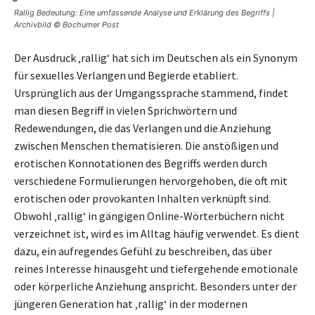
Rallig Bedeutung: Eine umfassende Analyse und Erklärung des Begriffs |
Archivbild © Bochumer Post
Der Ausdruck ‚rallig‘ hat sich im Deutschen als ein Synonym
für sexuelles Verlangen und Begierde etabliert.
Ursprünglich aus der Umgangssprache stammend, findet
man diesen Begriff in vielen Sprichwörtern und
Redewendungen, die das Verlangen und die Anziehung
zwischen Menschen thematisieren. Die anstößigen und
erotischen Konnotationen des Begriffs werden durch
verschiedene Formulierungen hervorgehoben, die oft mit
erotischen oder provokanten Inhalten verknüpft sind.
Obwohl ‚rallig‘ in gängigen Online-Wörterbüchern nicht
verzeichnet ist, wird es im Alltag häufig verwendet. Es dient
dazu, ein aufregendes Gefühl zu beschreiben, das über
reines Interesse hinausgeht und tiefergehende emotionale
oder körperliche Anziehung anspricht. Besonders unter der
jüngeren Generation hat ‚rallig‘ in der modernen