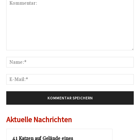
Kommentar:
Na
E-
Mai
Aktuelle Nachrichten
41 Katzen auf Gelände eines