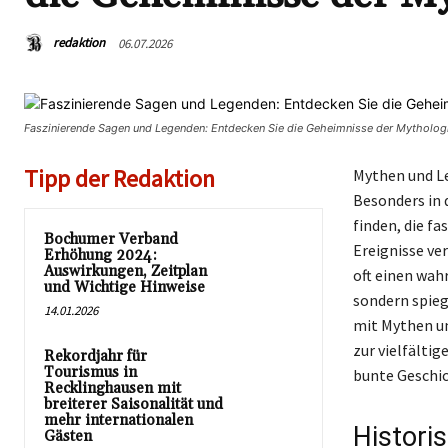
redaktion
06.07.2026
Faszinierende Sagen und Legenden: Entdecken Sie die Geheimnisse der Mytholog
Tipp der Redaktion
Mythen und Le
Besonders in 
finden, die f
Bochumer Verband
Ereignisse ve
Erhöhung 2024:
Auswirkungen, Zeitplan
oft einen wahr
und Wichtige Hinweise
sondern spieg
14.01.2026
mit Mythen u
zur vielfältig
Rekordjahr für
Tourismus in
bunte Geschic
Recklinghausen mit
breiterer Saisonalität und
mehr internationalen
Histori
Gästen