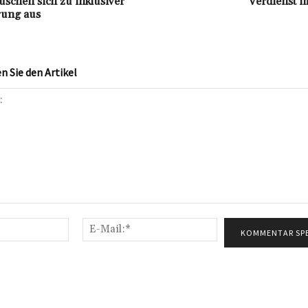
uschen sich zu inklusiver
Verdienst i
rung aus
 Sie den Artikel
Name:*
E-
Mail:*