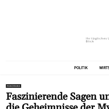
Ihr tägliches
Blick
POLITIK
WIRT
PANORAMA
Faszinierende Sagen u
die Geheimnisse der M