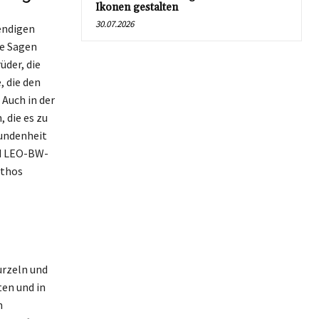
Ikonen gestalten
30.07.2026
endigen
he Sagen
üder, die
, die den
Auch in der
 die es zu
bundenheit
nd LEO-BW-
ythos
urzeln und
en und in
n