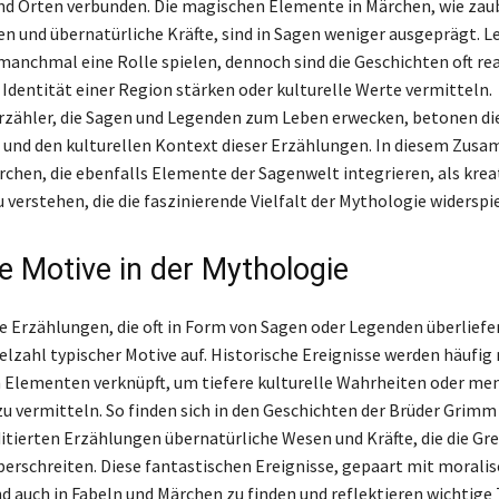
nd Orten verbunden. Die magischen Elemente in Märchen, wie zau
n und übernatürliche Kräfte, sind in Sagen weniger ausgeprägt. Le
anchmal eine Rolle spielen, dennoch sind die Geschichten oft rea
 Identität einer Region stärken oder kulturelle Werte vermitteln.
zähler, die Sagen und Legenden zum Leben erwecken, betonen di
 und den kulturellen Kontext dieser Erzählungen. In diesem Zu
chen, die ebenfalls Elemente der Sagenwelt integrieren, als krea
 verstehen, die die faszinierende Vielfalt der Mythologie widerspi
e Motive in der Mythologie
 Erzählungen, die oft in Form von Sagen oder Legenden überliefer
elzahl typischer Motive auf. Historische Ereignisse werden häufig
 Elementen verknüpft, um tiefere kulturelle Wahrheiten oder me
u vermitteln. So finden sich in den Geschichten der Brüder Grimm 
itierten Erzählungen übernatürliche Wesen und Kräfte, die die Gr
berschreiten. Diese fantastischen Ereignisse, gepaart mit morali
nd auch in Fabeln und Märchen zu finden und reflektieren wichtige