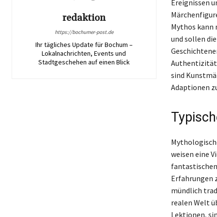
Ereignissen u
Märchenfigure
redaktion
Mythos kann m
https://bochumer-post.de
und sollen die
Ihr tägliches Update für Bochum –
Geschichtener
Lokalnachrichten, Events und
Stadtgeschehen auf einen Blick
Authentizität
sind Kunstmär
Adaptionen zu
Typisch
Mythologische
weisen eine Vi
fantastischen
Erfahrungen z
mündlich trad
realen Welt ü
Lektionen, si