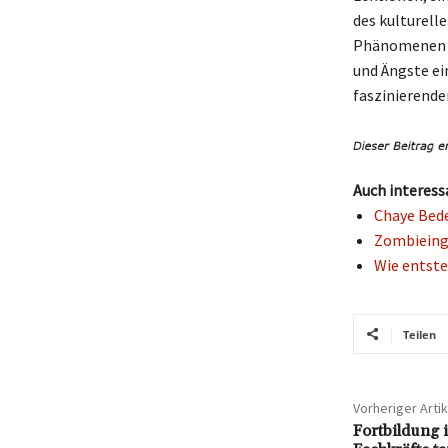
des kulturell
Phänomenen od
und Ängste ei
faszinierende
Auch interess
Chaye Bede
Zombieing 
Wie entste
Teilen
Vorheriger Artik
Fortbildung 