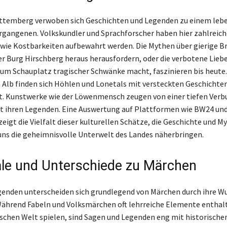
ttemberg verwoben sich Geschichten und Legenden zu einem leb
rgangenen. Volkskundler und Sprachforscher haben hier zahlreic
e wie Kostbarkeiten aufbewahrt werden. Die Mythen über gierige Br
er Burg Hirschberg heraus herausfordern, oder die verbotene Liebe
um Schauplatz tragischer Schwänke macht, faszinieren bis heute. 
Alb finden sich Höhlen und Lonetals mit versteckten Geschichten,
t. Kunstwerke wie der Löwenmensch zeugen von einer tiefen Ver
it ihren Legenden. Eine Auswertung auf Plattformen wie BW24 u
eigt die Vielfalt dieser kulturellen Schätze, die Geschichte und M
uns die geheimnisvolle Unterwelt des Landes näherbringen.
e und Unterschiede zu Märchen
enden unterscheiden sich grundlegend von Märchen durch ihre W
ährend Fabeln und Volksmärchen oft lehrreiche Elemente enthalt
ischen Welt spielen, sind Sagen und Legenden eng mit historische