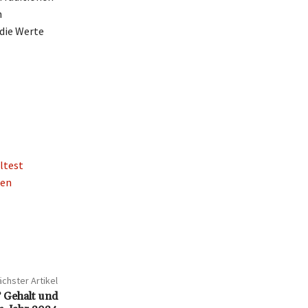
n
die Werte
ltest
ten
chster Artikel
? Gehalt und