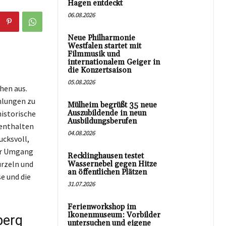
Hagen entdeckt
06.08.2026
Neue Philharmonie
Westfalen startet mit
Filmmusik und
internationalem Geiger in
die Konzertsaison
05.08.2026
hen aus.
hlungen zu
Mülheim begrüßt 35 neue
historische
Auszubildende in neun
Ausbildungsberufen
 enthalten
04.08.2026
ucksvoll,
Der Umgang
Recklinghausen testet
rzeln und
Wassernebel gegen Hitze
an öffentlichen Plätzen
e und die
31.07.2026
Ferienworkshop im
Ikonenmuseum: Vorbilder
berg
untersuchen und eigene