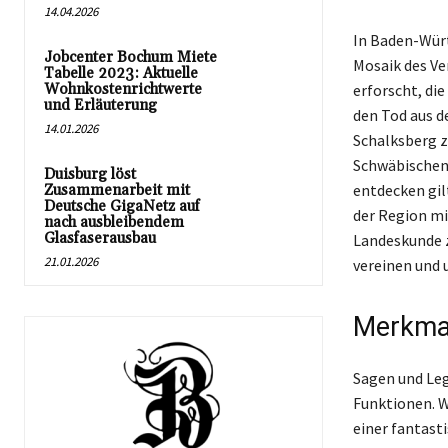
14.04.2026
In Baden-Wür
Jobcenter Bochum Miete
Mosaik des Ve
Tabelle 2023: Aktuelle
Wohnkostenrichtwerte
erforscht, di
und Erläuterung
den Tod aus d
14.01.2026
Schalksberg z
Schwäbischen 
Duisburg löst
entdecken gil
Zusammenarbeit mit
Deutsche GigaNetz auf
der Region m
nach ausbleibendem
Glasfaserausbau
Landeskunde z
21.01.2026
vereinen und 
Merkmal
Sagen und Leg
Funktionen. W
einer fantast