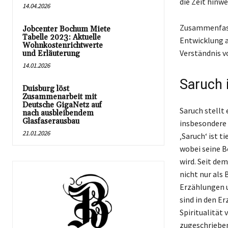
die Zeit hinw
14.04.2026
Zusammenfasse
Jobcenter Bochum Miete
Tabelle 2023: Aktuelle
Entwicklung al
Wohnkostenrichtwerte
Verständnis v
und Erläuterung
14.01.2026
Saruch 
Duisburg löst
Zusammenarbeit mit
Deutsche GigaNetz auf
Saruch stellt
nach ausbleibendem
Glasfaserausbau
insbesondere 
21.01.2026
‚Saruch‘ ist t
wobei seine B
wird. Seit de
nicht nur als 
Erzählungen u
sind in den E
Spiritualität
zugeschrieben 