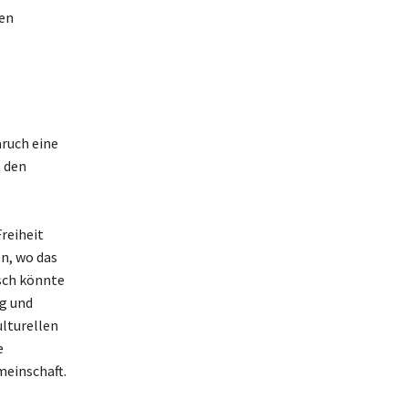
len
aruch eine
t den
Freiheit
n, wo das
isch könnte
g und
ulturellen
e
meinschaft.