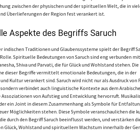
ung zwischen der physischen und der spirituellen Welt, die in vie
nd Überlieferungen der Region fest verankert ist.
elle Aspekte des Begriffs Saruch
r indischen Traditionen und Glaubenssysteme spielt der Begriff S
 Rolle. Spirituelle Bedeutungen von Saruch sind eng verbunden mi
nesha, Shiva und Parvati, die für Glück und Wohlstand stehen. Die
 dieser Begriffe vermittelt emotionale Bedeutungen, die in der
nd Kultur verankert sind. Saruch wird nicht nur als Ausdruck von 
, sondern verbindet auch linguistische Kontexte aus dem Arabische
 Assoziationen von Aufstieg und Entwicklung hervorruft. Musikal
der ein Joint in diesem Zusammenhang als Symbole für Entfaltun
euer Möglichkeiten stehen. Diese Symbole veranschaulichen die k
ie durch den Begriff Saruch beeinflusst werden, und verstärken di
n Glück, Wohlstand und spirituellem Wachstum innerhalb der Ge