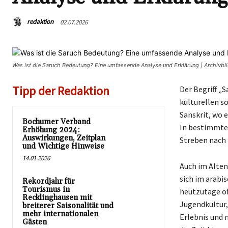
redaktion
02.07.2026
Was ist die Saruch Bedeutung? Eine umfassende Analyse und Erklärung | Archivb
Tipp der Redaktion
Der Begriff „S
kulturellen s
Sanskrit, wo 
Bochumer Verband
In bestimmten
Erhöhung 2024:
Auswirkungen, Zeitplan
Streben nach 
und Wichtige Hinweise
14.01.2026
Auch im Alten
sich im arabi
Rekordjahr für
Tourismus in
heutzutage of
Recklinghausen mit
Jugendkultur,
breiterer Saisonalität und
mehr internationalen
Erlebnis und 
Gästen