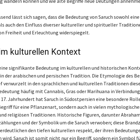
eg wandeln können und wie alte Begriffe neue Deutungen annehme
nd lässt sich sagen, dass die Bedeutung von Saruch sowohl eine
s auch den Einfluss diverser kultureller und spiritueller Tradition
on Freiheit und Erleuchtung widerspiegelt.
im kulturellen Kontext
 eine signifikante Bedeutung im kulturellen und historischen Konte
in der arabischen und persischen Tradition. Die Etymologie des Beg
ief verwurzelt in den sprachlichen und kulturellen Traditionen die
edeutung häufig mit Cannabis, Gras oder Marihuana in Verbindun
m 17. Jahrhundert hat Saruch in Südostpersien eine besondere Rolle
Begriff für eine Pflanzenart, sondern auch in vielen mythologische
nd religiösen Traditionen. Historische Figuren, darunter Abraham
rzählungen und der Symbolik um die Saruch verwoben; diese Brand
 verdeutlichen den tiefen kulturellen respekt, der ihren Bedeutung
wird. Saruch ist somit nicht nur ein Begriff, sondern ein Symbol fü