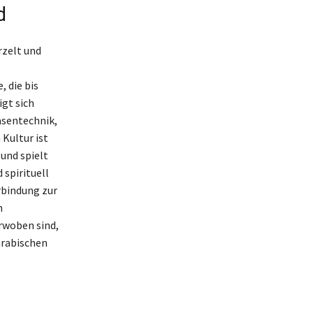
d
rzelt und
 die bis
gt sich
asentechnik,
 Kultur ist
und spielt
 spirituell
rbindung zur
h
erwoben sind,
arabischen