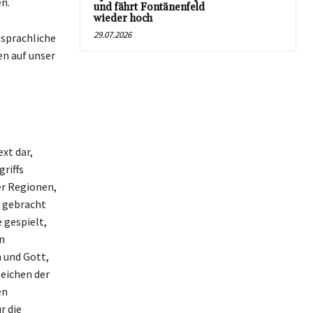
n.
und fährt Fontänenfeld
wieder hoch
29.07.2026
 sprachliche
en auf unser
xt dar,
riffs
ser Regionen,
g gebracht
 gespielt,
n
 und Gott,
zeichen der
en
r die