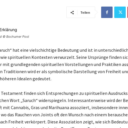
Teilen
ild © Bochumer Post
aruch“ hat eine vielschichtige Bedeutung und ist in unterschiedlic
owie spirituellen Kontexten verwurzelt. Seine Ursprünge finden si
er mit grundlegenden spirituellen Vorstellungen und Praktiken asso
 Traditionen wird er als symbolische Darstellung von Freiheit u
höheren Idealen gedeutet.
 Testament finden sich Entsprechungen zu spirituellen Ausdrucks
schen Wort „Saruch“ widerspiegeln. Interessanterweise wird der Be
t mit Cannabis, Gras und Marihuana assoziiert, insbesondere inne
 wo das Rauchen von Joints oft den Wunsch nach einem berausch
nach Freiheit verkörpert. Diese Assoziation zeigt, wie sich Bedeut