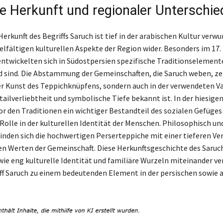
re Herkunft und regionaler Unterschie
Herkunft des Begriffs Saruch ist tief in der arabischen Kultur verwu
ielfältigen kulturellen Aspekte der Region wider. Besonders im 17.
ntwickelten sich in Südostpersien spezifische Traditionselemente,
 sind. Die Abstammung der Gemeinschaften, die Saruch weben, zei
der Kunst des Teppichknüpfens, sondern auch in der verwendeten V
etailverliebtheit und symbolische Tiefe bekannt ist. In der hiesigen
or den Traditionen ein wichtiger Bestandteil des sozialen Gefüges 
Rolle in der kulturellen Identität der Menschen. Philosophisch und
inden sich die hochwertigen Perserteppiche mit einer tieferen Ve
n Werten der Gemeinschaft. Diese Herkunftsgeschichte des Saruc
 wie eng kulturelle Identität und familiäre Wurzeln miteinander v
ff Saruch zu einem bedeutenden Element in der persischen sowie 