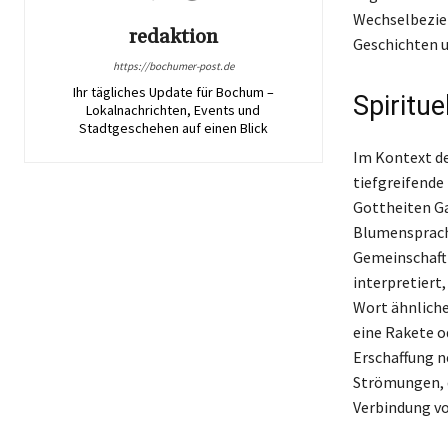
Wechselbezieh
redaktion
Geschichten u
https://bochumer-post.de
Ihr tägliches Update für Bochum –
Spiritu
Lokalnachrichten, Events und
Stadtgeschehen auf einen Blick
Im Kontext de
tiefgreifende
Gottheiten Ga
Blumensprache
Gemeinschaft u
interpretiert
Wort ähnliche
eine Rakete o
Erschaffung n
Strömungen, d
Verbindung vo