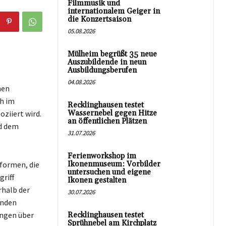
Filmmusik und
internationalem Geiger in
die Konzertsaison
05.08.2026
Mülheim begrüßt 35 neue
Auszubildende in neun
Ausbildungsberufen
04.08.2026
hen
ch im
Recklinghausen testet
ziiert wird.
Wassernebel gegen Hitze
an öffentlichen Plätzen
nd dem
31.07.2026
Ferienworkshop im
formen, die
Ikonenmuseum: Vorbilder
untersuchen und eigene
griff
Ikonen gestalten
rhalb der
30.07.2026
enden
ungen über
Recklinghausen testet
Sprühnebel am Kirchplatz