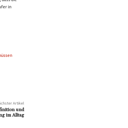
fer in
 müssen
chster Artikel
finition und
g im Alltag