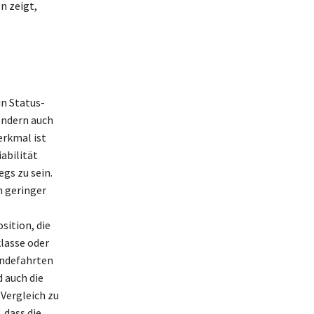
n zeigt,
in Status-
ondern auch
erkmal ist
abilität
gs zu sein.
h geringer
sition, die
klasse oder
ändefahrten
d auch die
 Vergleich zu
 dass die