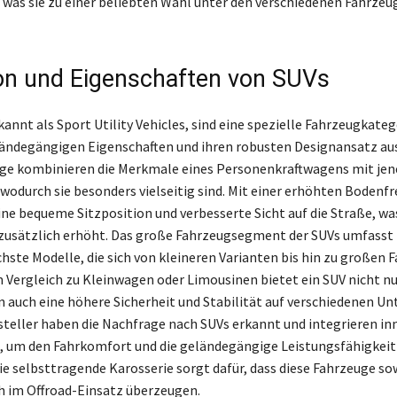
t, was sie zu einer beliebten Wahl unter den verschiedenen Fahrze
ion und Eigenschaften von SUVs
annt als Sport Utility Vehicles, sind eine spezielle Fahrzeugkatego
ländegängigen Eigenschaften und ihren robusten Designansatz au
ge kombinieren die Merkmale eines Personenkraftwagens mit jene
wodurch sie besonders vielseitig sind. Mit einer erhöhten Bodenfr
ine bequeme Sitzposition und verbesserte Sicht auf die Straße, wa
zusätzlich erhöht. Das große Fahrzeugsegment der SUVs umfasst
chste Modelle, die sich von kleineren Varianten bis hin zu großen
m Vergleich zu Kleinwagen oder Limousinen bietet ein SUV nicht n
n auch eine höhere Sicherheit und Stabilität auf verschiedenen U
steller haben die Nachfrage nach SUVs erkannt und integrieren in
 um den Fahrkomfort und die geländegängige Leistungsfähigkeit
ie selbsttragende Karosserie sorgt dafür, dass diese Fahrzeuge s
ch im Offroad-Einsatz überzeugen.