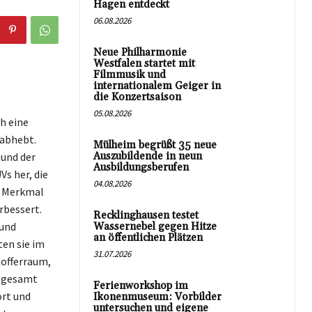
Hagen entdeckt
06.08.2026
Neue Philharmonie
Westfalen startet mit
Filmmusik und
internationalem Geiger in
die Konzertsaison
05.08.2026
ch eine
 abhebt.
Mülheim begrüßt 35 neue
und der
Auszubildende in neun
Ausbildungsberufen
s her, die
04.08.2026
es Merkmal
rbessert.
Recklinghausen testet
 und
Wassernebel gegen Hitze
an öffentlichen Plätzen
en sie im
31.07.2026
Kofferraum,
nsgesamt
Ferienworkshop im
rt und
Ikonenmuseum: Vorbilder
untersuchen und eigene