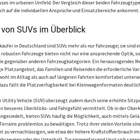
sses im urbanen Umfeld. Der Vergleich dieser beiden Fahrzeugtype
lich auf die individuellen Ansprüche und Einsatzbereiche ankommt.
e von SUVs im Überblick
käufer in Deutschland sind SUVs mehr als nur Fahrzeuge; sie sind e
 robusten Fahrzeuge bieten nicht nur eine ansprechende Optik, s
ile gegenüber anderen Fahrzeugkategorien. Ein herausragendes M
e Platzangebot, das Familien und Reisenden die erforderliche Vari
wohl im Alltag als auch auf längeren Fahrten komfortabel unterwe
dazu fällt die Platzverfügbarkeit bei Kleinwagenformaten deutlic
e Utility Vehicle (SUV) überzeugt zudem durch seine erhöhte Sitzpo
in besseres Überblicks- und Fahrgefühl vermittelt. Ob in der Ober
angesiedelt, bieten SUVs häufig die Möglichkeit, auch mittels Gel
errains problemlos zu bewältigen. Trotz ihrer vielen Vorteile sin
ht zu vernachlässigen, wie etwa der höhere Kraftstoffverbrauch im
hrzeugen oder der Unterhalt. Zusammenfassend lässt sich sagen,