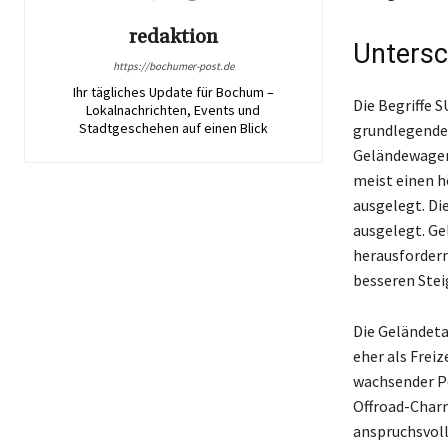
redaktion
Untersc
https://bochumer-post.de
Ihr tägliches Update für Bochum –
Die Begriffe 
Lokalnachrichten, Events und
Stadtgeschehen auf einen Blick
grundlegende
Geländewagen 
meist einen h
ausgelegt. Die
ausgelegt. Ge
herausfordern
besseren Stei
Die Geländeta
eher als Freiz
wachsender Po
Offroad-Charm
anspruchsvoll