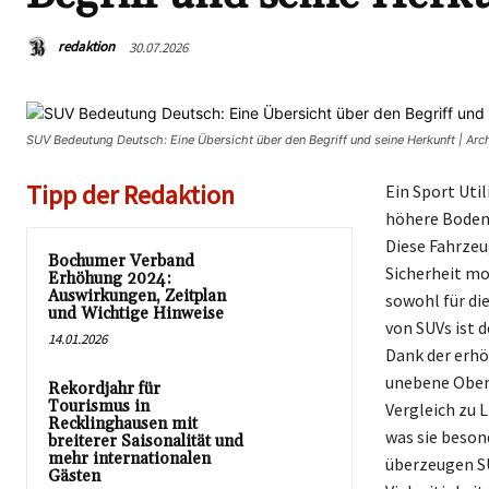
redaktion
30.07.2026
SUV Bedeutung Deutsch: Eine Übersicht über den Begriff und seine Herkunft | Ar
Tipp der Redaktion
Ein Sport Util
höhere Bodenf
Diese Fahrze
Bochumer Verband
Sicherheit mo
Erhöhung 2024:
Auswirkungen, Zeitplan
sowohl für di
und Wichtige Hinweise
von SUVs ist d
14.01.2026
Dank der erhö
unebene Oberf
Rekordjahr für
Tourismus in
Vergleich zu 
Recklinghausen mit
was sie beson
breiterer Saisonalität und
mehr internationalen
überzeugen S
Gästen