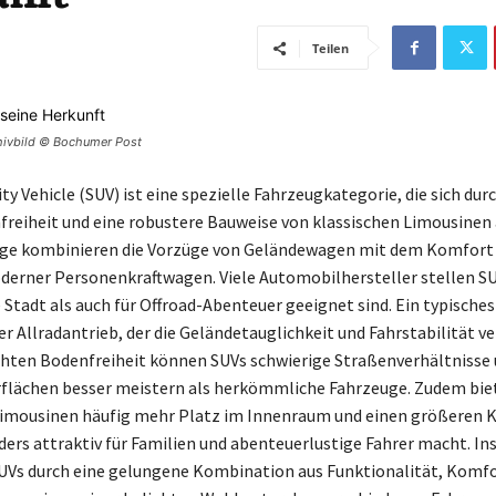
Teilen
chivbild © Bochumer Post
ity Vehicle (SUV) ist eine spezielle Fahrzeugkategorie, die sich dur
reiheit und eine robustere Bauweise von klassischen Limousinen
uge kombinieren die Vorzüge von Geländewagen mit dem Komfort 
derner Personenkraftwagen. Viele Automobilhersteller stellen SUV
e Stadt als auch für Offroad-Abenteuer geeignet sind. Ein typisch
er Allradantrieb, der die Geländetauglichkeit und Fahrstabilität ve
hten Bodenfreiheit können SUVs schwierige Straßenverhältnisse
lächen besser meistern als herkömmliche Fahrzeuge. Zudem biet
Limousinen häufig mehr Platz im Innenraum und einen größeren 
ders attraktiv für Familien und abenteuerlustige Fahrer macht. I
UVs durch eine gelungene Kombination aus Funktionalität, Komfo