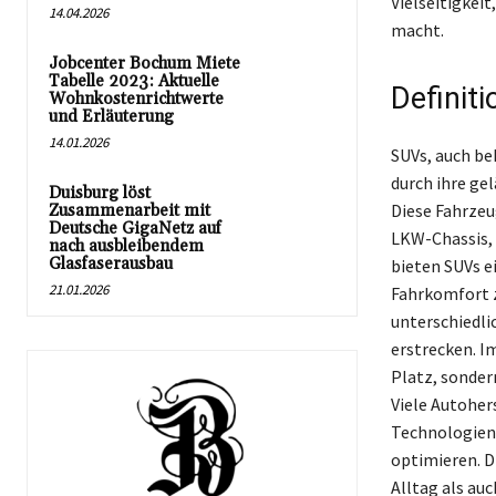
Vielseitigkei
14.04.2026
macht.
Jobcenter Bochum Miete
Tabelle 2023: Aktuelle
Definit
Wohnkostenrichtwerte
und Erläuterung
14.01.2026
SUVs, auch bek
durch ihre ge
Duisburg löst
Diese Fahrzeu
Zusammenarbeit mit
Deutsche GigaNetz auf
LKW-Chassis, 
nach ausbleibendem
Glasfaserausbau
bieten SUVs e
21.01.2026
Fahrkomfort 
unterschiedli
erstrecken. I
Platz, sonder
Viele Autoher
Technologien,
optimieren. D
Alltag als au