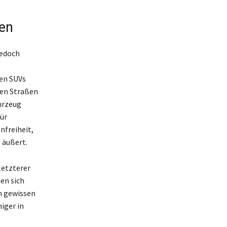
en
jedoch
ten SUVs
ten Straßen
ahrzeug
ür
nfreiheit,
 äußert.
letzterer
uen sich
m gewissen
iger in