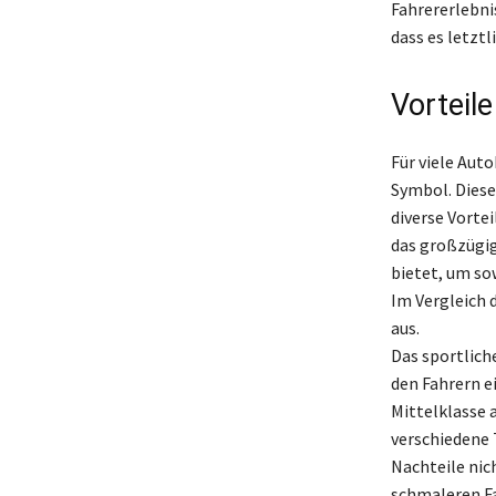
Fahrererlebni
dass es letzt
Vorteil
Für viele Auto
Symbol. Diese
diverse Vorte
das großzügig
bietet, um so
Im Vergleich 
aus.
Das sportlich
den Fahrern e
Mittelklasse 
verschiedene T
Nachteile nic
schmaleren Fa