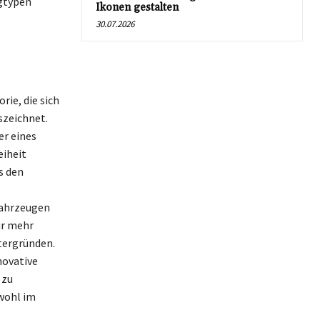
ugtypen
Ikonen gestalten
30.07.2026
rie, die sich
szeichnet.
r eines
eiheit
s den
 Fahrzeugen
ur mehr
ntergründen.
novative
 zu
owohl im