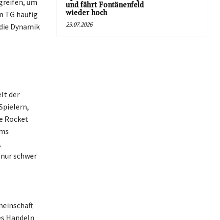
egreifen, um
und fährt Fontänenfeld
wieder hoch
n TG häufig
29.07.2026
 die Dynamik
lt der
Spielern,
ie Rocket
ams
,
 nur schwer
meinschaft
mes Handeln