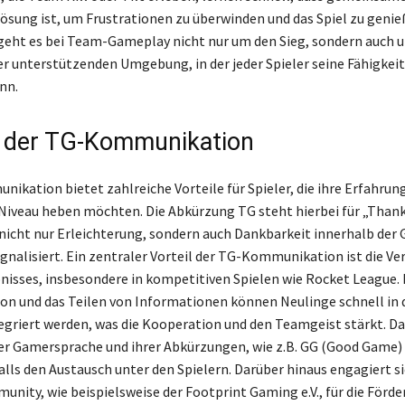
 Lösung ist, um Frustrationen zu überwinden und das Spiel zu genie
geht es bei Team-Gameplay nicht nur um den Sieg, sondern auch u
er unterstützenden Umgebung, in der jeder Spieler seine Fähigkei
nn.
e der TG-Kommunikation
ikation bietet zahlreiche Vorteile für Spieler, die ihre Erfahru
 Niveau heben möchten. Die Abkürzung TG steht hierbei für „Thank
 nicht nur Erleichterung, sondern auch Dankbarkeit innerhalb der
nalisiert. Ein zentraler Vorteil der TG-Kommunikation ist die V
bnisses, insbesondere in kompetitiven Spielen wie Rocket League. 
n und das Teilen von Informationen können Neulinge schnell in
griert werden, was die Kooperation und den Teamgeist stärkt. Da
er Gamersprache und ihrer Abkürzungen, wie z.B. GG (Good Game) 
alls den Austausch unter den Spielern. Darüber hinaus engagiert si
ity, wie beispielsweise der Footprint Gaming e.V., für die Förde