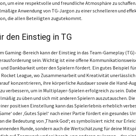
, um eine respektvolle und freundliche Atmosphäre zu schaffen.
elmäßige Anwendung von TG-Jargon zu einer schnelleren und effe
n, die allen Beteiligten zugutekommt.
r den Einstieg in TG
im Gaming-Bereich kann der Einstieg in das Team-Gameplay (TG) 
rausforderung sein. Wichtig ist eine offene Kommunikationsweise
und Dankbarkeit unter den Spielern fördert. Ein gutes Beispiel für
l Rocket League, wo Zusammenarbeit und Kreativität unerlässlich s
darauf konzentrieren, ihre körperliche Ausdauer sowie die Hand-Au
u verbessern, um in Multiplayer-Spielen erfolgreich zu sein. Dabei
gelmäßig zu üben und sich mit anderen Spielern auszutauschen. Die
iner positiven Einstellung kann das Spielerlebnis erheblich verbe
ame‘ oder ‚Gutes Spiel‘ nach einer Partie fördert ein gesundes Um
 an die Bedeutung von ‚Thank God‘; es symbolisiert nicht nur Erlei
annenden Runde, sondern auch die Wertschätzung für deine Mitspi