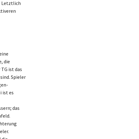
 Letztlich
ktiveren
eine
, die
 TG ist das
ind. Spieler
gen-
 ist es
ssern; das
feld.
chterung
eler.