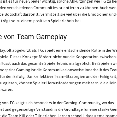
s ist es für neue Spieler wichtig, solche Abkürzungen wie TG zu b
n den verschiedenen Communities orientieren zu können. Auch wen
pe Botschaft darstellt, vermittelt sie viel über die Emotionen und
 trägt so zu einem positiven Spielerlebnis bei.
le von Team-Gameplay
, oft abgekürzt als TG, spielt eine entscheidende Rolle in der We
piele. Dieses Konzept fördert nicht nur die Kooperation zwischen 
flusst auch das gesamte Spielerlebnis maßgeblich. Bei Spielen w
Footprint Gaming ist die Kommunikationsweise innerhalb des Te
für den Erfolg. Dank effektiver Team-Strategien und der Fähigkeit
u agieren, können Spieler Herausforderungen meistern, die allein
 wären.
 von TG zeigt sich besonders in der Gaming-Community, wo das
 und gegenseitige Verständnis die Grundlage für eine starke Ge
er, die Team Kill oder Tilt erleben, lernen schnell, dass gemeinsa