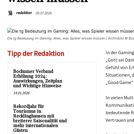
redaktion
09.07.2026
Die tg Bedeutung im Gaming: Alles, was Spieler wissen müssen | Archivbild © B
Tipp der Redaktion
In der Gaming
„Gott sei Dank
Gefühl von Er
Bochumer Verband
Situationen, 
Erhöhung 2024:
Auswirkungen, Zeitplan
„Good Game“ o
und Wichtige Hinweise
14.01.2026
In vielen Mult
Kommunikation
Rekordjahr für
Tourismus in
bedeutende Ro
Recklinghausen mit
Vertrauen un
breiterer Saisonalität und
mehr internationalen
Gästen