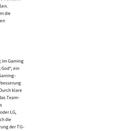
ßen.
m die
ten
ng im Gaming
 God“, ein
 Gaming-
erbesserung
Durch klare
 das Team-
s
oder LG,
ch die
rung der TG-