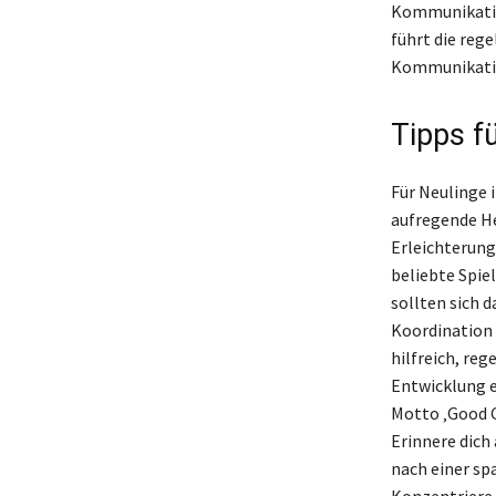
Kommunikation
führt die reg
Kommunikatio
Tipps fü
Für Neulinge 
aufregende He
Erleichterung 
beliebte Spie
sollten sich 
Koordination z
hilfreich, re
Entwicklung e
Motto ‚Good G
Erinnere dich
nach einer sp