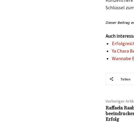
Konzentriere 
Schlüssel zum
Auch interess
Erfolgreic
Ya Chara B
Wannabe Be
Teilen
Vorheriger Artik
Raffaela Raa
beeindrucke
Erfolg