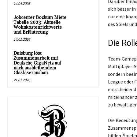
Darüber hinau
14.04.2026
sich besser i
nur eine knap
Jobcenter Bochum Miete
Tabelle 2023: Aktuelle
des Spiels und
Wohnkostenrichtwerte
und Erläuterung
14.01.2026
Die Rol
Duisburg löst
Zusammenarbeit mit
Team-Gameplay
Deutsche GigaNetz auf
Multiplayer-S
nach ausbleibendem
Glasfaserausbau
sondern beein
21.01.2026
League oder 
entscheidend 
miteinander z
zu bewältigen
Die Bedeutung
Zusammenspiel
bilden. Spiel