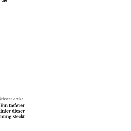
 die
chster Artikel
in tieferer
hinter dieser
nung steckt