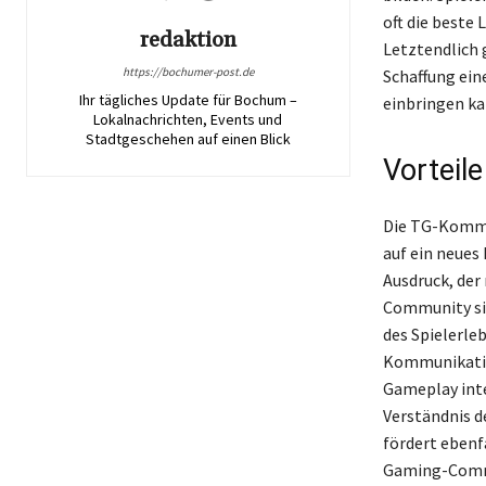
oft die beste
redaktion
Letztendlich 
https://bochumer-post.de
Schaffung ein
Ihr tägliches Update für Bochum –
einbringen ka
Lokalnachrichten, Events und
Stadtgeschehen auf einen Blick
Vorteil
Die TG-Kommun
auf ein neues
Ausdruck, der
Community sig
des Spielerle
Kommunikatio
Gameplay inte
Verständnis d
fördert ebenf
Gaming-Commun