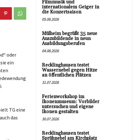
Filmmusik und
internationalem Geiger in
die Konzertsaison
05.08.2026
Mülheim begrüßt 35 neue
Auszubildende in neun
Ausbildungsberufen
04.08.2026
od“ oder
sie ein
Recklinghausen testet
nten
Wassernebel gegen Hitze
an öffentlichen Plätzen
 Redewendung
31.07.2026
.
Ferienworkshop im
Ikonenmuseum: Vorbilder
untersuchen und eigene
ielt TG eine
Ikonen gestalten
 auch das
30.07.2026
Recklinghausen testet
Sprühnebel am Kirchplatz