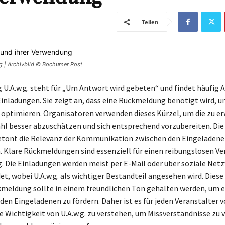
Teilen
g | Archivbild © Bochumer Post
 U.A.w.g. steht für „Um Antwort wird gebeten“ und findet häufig
 Einladungen. Sie zeigt an, dass eine Rückmeldung benötigt wird, u
optimieren. Organisatoren verwenden dieses Kürzel, um die zu e
l besser abzuschätzen und sich entsprechend vorzubereiten. Die
betont die Relevanz der Kommunikation zwischen den Eingeladene
. Klare Rückmeldungen sind essenziell für einen reibungslosen Ver
. Die Einladungen werden meist per E-Mail oder über soziale Netz
et, wobei U.A.w.g. als wichtiger Bestandteil angesehen wird. Diese
meldung sollte in einem freundlichen Ton gehalten werden, um e
den Eingeladenen zu fördern. Daher ist es für jeden Veranstalter 
e Wichtigkeit von U.A.w.g. zu verstehen, um Missverständnisse zu