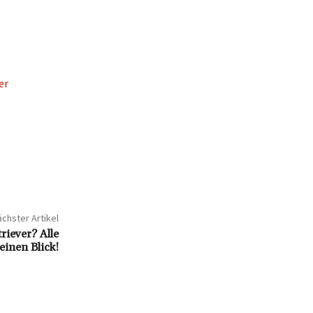
er
chster Artikel
riever? Alle
einen Blick!