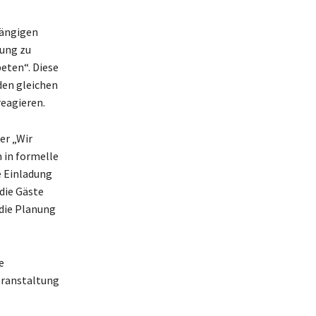
gängigen
dung zu
eten“. Diese
 den gleichen
reagieren.
er „Wir
n in formelle
e Einladung
 die Gäste
die Planung
e
eranstaltung