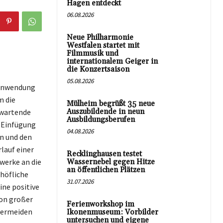
Hagen entdeckt
06.08.2026
Neue Philharmonie
Westfalen startet mit
Filmmusik und
internationalem Geiger in
die Konzertsaison
05.08.2026
 Anwendung
m die
Mülheim begrüßt 35 neue
rwartende
Auszubildende in neun
Ausbildungsberufen
 Einfügung
04.08.2026
n und den
lauf einer
Recklinghausen testet
werke an die
Wassernebel gegen Hitze
an öffentlichen Plätzen
 höfliche
31.07.2026
ine positive
von großer
Ferienworkshop im
 vermeiden
Ikonenmuseum: Vorbilder
untersuchen und eigene