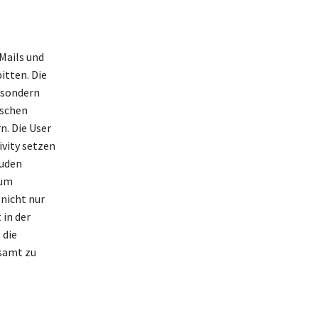
-Mails und
itten. Die
 sondern
ischen
n. Die User
ivity setzen
Duden
 um
 nicht nur
 in der
 die
samt zu