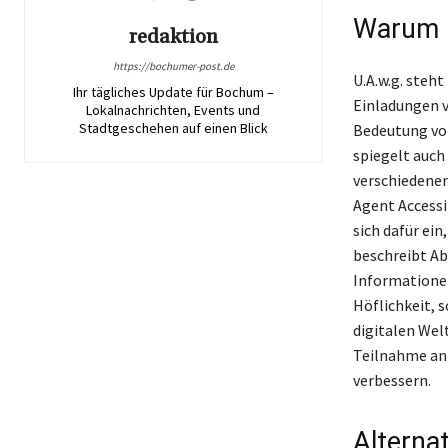
Warum U
redaktion
https://bochumer-post.de
U.A.w.g. steht
Ihr tägliches Update für Bochum –
Einladungen v
Lokalnachrichten, Events und
Stadtgeschehen auf einen Blick
Bedeutung von
spiegelt auch
verschiedenen
Agent Accessi
sich dafür ein
beschreibt A
Informationen
Höflichkeit, s
digitalen Wel
Teilnahme an 
verbessern.
Alterna