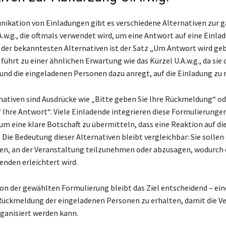
ikation von Einladungen gibt es verschiedene Alternativen zur 
.w.g., die oftmals verwendet wird, um eine Antwort auf eine Einla
e der bekanntesten Alternativen ist der Satz „Um Antwort wird geb
ührt zu einer ähnlichen Erwartung wie das Kürzel U.A.w.g., da sie
 und die eingeladenen Personen dazu anregt, auf die Einladung zu 
nativen sind Ausdrücke wie „Bitte geben Sie Ihre Rückmeldung“ od
f Ihre Antwort“. Viele Einladende integrieren diese Formulierunge
um eine klare Botschaft zu übermitteln, dass eine Reaktion auf di
 Die Bedeutung dieser Alternativen bleibt vergleichbar: Sie sollen
en, an der Veranstaltung teilzunehmen oder abzusagen, wodurch 
enden erleichtert wird.
n der gewählten Formulierung bleibt das Ziel entscheidend – ein
Rückmeldung der eingeladenen Personen zu erhalten, damit die V
rganisiert werden kann.