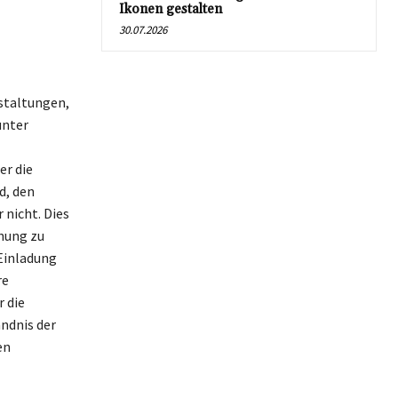
Ikonen gestalten
30.07.2026
nstaltungen,
unter
r die
d, den
nicht. Dies
anung zu
 Einladung
re
 die
ndnis der
en