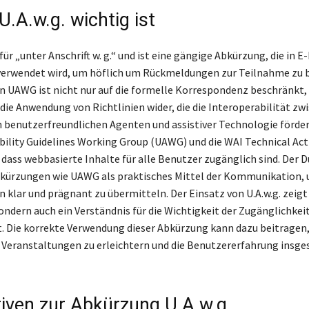
.A.w.g. wichtig ist
 für „unter Anschrift w. g.“ und ist eine gängige Abkürzung, die in E
erwendet wird, um höflich um Rückmeldungen zur Teilnahme zu b
 UAWG ist nicht nur auf die formelle Korrespondenz beschränkt,
 die Anwendung von Richtlinien wider, die die Interoperabilität zw
 benutzerfreundlichen Agenten und assistiver Technologie förder
bility Guidelines Working Group (UAWG) und die WAI Technical Act
, dass webbasierte Inhalte für alle Benutzer zugänglich sind. Der 
bkürzungen wie UAWG als praktisches Mittel der Kommunikation,
 klar und prägnant zu übermitteln. Der Einsatz von U.A.w.g. zeigt
ondern auch ein Verständnis für die Wichtigkeit der Zugänglichkeit
t. Die korrekte Verwendung dieser Abkürzung kann dazu beitragen,
Veranstaltungen zu erleichtern und die Benutzererfahrung insge
tiven zur Abkürzung U.A.w.g.