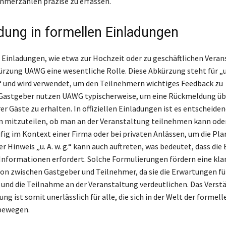
ehmerzahlen präzise zu erfassen.
ung in formellen Einladungen
 Einladungen, wie etwa zur Hochzeit oder zu geschäftlichen Vera
kürzung UAWG eine wesentliche Rolle. Diese Abkürzung steht für „
g.“ und wird verwendet, um den Teilnehmern wichtiges Feedback zu
 Gastgeber nutzen UAWG typischerweise, um eine Rückmeldung übe
r Gäste zu erhalten. In offiziellen Einladungen ist es entscheiden
 mitzuteilen, ob man an der Veranstaltung teilnehmen kann oder 
fig im Kontext einer Firma oder bei privaten Anlässen, um die Pl
er Hinweis „u. A. w. g.“ kann auch auftreten, was bedeutet, dass die
Informationen erfordert. Solche Formulierungen fördern eine kla
 zwischen Gastgeber und Teilnehmer, da sie die Erwartungen für
nd die Teilnahme an der Veranstaltung verdeutlichen. Das Verstä
 ist somit unerlässlich für alle, die sich in der Welt der formell
bewegen.