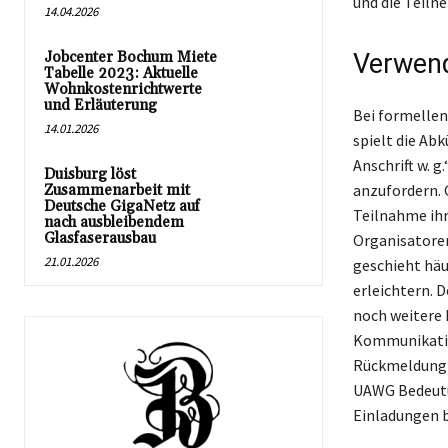
und die Teiln
14.04.2026
Jobcenter Bochum Miete
Verwend
Tabelle 2023: Aktuelle
Wohnkostenrichtwerte
und Erläuterung
Bei formellen
14.01.2026
spielt die Ab
Anschrift w. 
Duisburg löst
anzufordern.
Zusammenarbeit mit
Deutsche GigaNetz auf
Teilnahme ihre
nach ausbleibendem
Glasfaserausbau
Organisatoren
21.01.2026
geschieht häu
erleichtern. D
noch weitere 
Kommunikation
Rückmeldung u
UAWG Bedeutung
Einladungen 