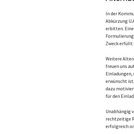
In der Kommun
Abkürzung U.A
erbitten. Ein
Formulierung f
Zweck erfüllt
Weitere Alter
freuen uns au
Einladungen, 
erwünscht ist.
dazu motivier
für den Einlad
Unabhängig vo
rechtzeitige 
erfolgreich o