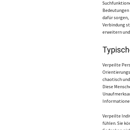
Suchfunktione
Bedeutungen s
dafür sorgen,
Verbindung st
erweitern und
Typisch
Verpeilte Per
Orientierungs
chaotisch und
Diese Mensche
Unaufmerksamk
Informatione
Verpeilte Ind
fühlen. Sie k