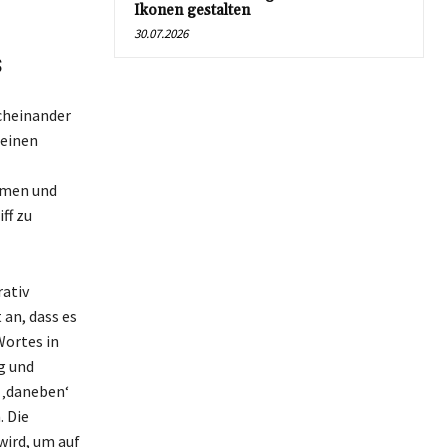
Ikonen gestalten
30.07.2026
s
rcheinander
 einen
mmen und
ff zu
rativ
 an, dass es
Wortes in
g und
 ‚daneben‘
. Die
wird, um auf