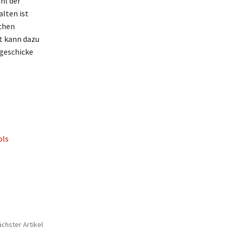
hl der
lten ist
schen
t kann dazu
sgeschicke
ols
chster Artikel