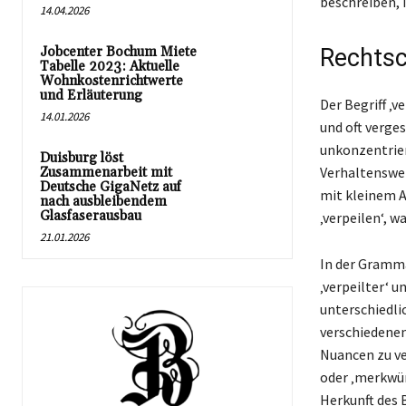
beschreiben, 
14.04.2026
Jobcenter Bochum Miete
Rechtsc
Tabelle 2023: Aktuelle
Wohnkostenrichtwerte
und Erläuterung
Der Begriff ‚v
14.01.2026
und oft verges
unkonzentrier
Duisburg löst
Verhaltenswei
Zusammenarbeit mit
Deutsche GigaNetz auf
mit kleinem An
nach ausbleibendem
Glasfaserausbau
‚verpeilen‘, 
21.01.2026
In der Grammat
‚verpeilter‘ u
unterschiedli
verschiedenen
Nuancen zu ve
oder ‚merkwür
Herkunft des 