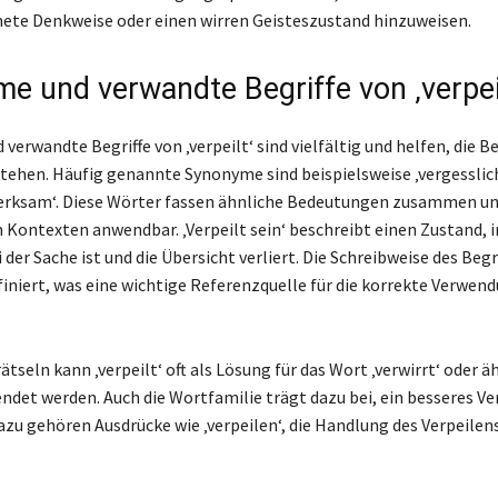
ete Denkweise oder einen wirren Geisteszustand hinzuweisen.
e und verwandte Begriffe von ‚verpeil
verwandte Begriffe von ‚verpeilt‘ sind vielfältig und helfen, die 
stehen. Häufig genannte Synonyme sind beispielsweise ‚vergesslich‘
rksam‘. Diese Wörter fassen ähnliche Bedeutungen zusammen und
 Kontexten anwendbar. ‚Verpeilt sein‘ beschreibt einen Zustand,
 der Sache ist und die Übersicht verliert. Die Schreibweise des Begri
finiert, was eine wichtige Referenzquelle für die korrekte Verwen
tseln kann ‚verpeilt‘ oft als Lösung für das Wort ‚verwirrt‘ oder ä
endet werden. Auch die Wortfamilie trägt dazu bei, ein besseres Ve
azu gehören Ausdrücke wie ‚verpeilen‘, die Handlung des Verpeilen