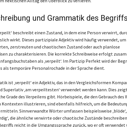
im hektischen Alltag den Überblick zu verlieren.
hreibung und Grammatik des Begriff
erpeilt‘ beschreibt einen Zustand, in dem eine Person verwirrt, du
slich wirkt. Dieses partizipiale Adjektiv wird häufig verwendet, um
ten, zerstreuten und chaotischen Zustand oder auch planlose
sen zu charakterisieren. Die korrekte Schreibweise erfolgt zusa
fangsbuchstaben als ‚verpeilt‘. Im Partizip Perfekt wird der Begri
was als temporäre Personalrochade in der Sprache dient.
ik ist ‚verpeilt‘ ein Adjektiv, das in den Vergleichsformen Kompa
nd Superlativ ‚am verpeiltesten‘ verwendet werden kann. Dies zeigt
che Grade des Verpeilens gibt. Hörbeispiele, die den Gebrauch des 
 Kontexten illustrieren, sind ebenfalls hilfreich, um die Bedeutun
rmitteln. Sinnverwandte Wörter umfassen beispielsweise ‚blöde‘,
dig‘, die ähnliche verwirrte oder chaotische Zustände beschreiben
Begriffs reicht in die Umgangssprache zurück, wo er oft verwendet 