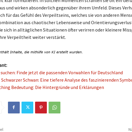
t klar formulieren. In solchen Momenten strahlen sie oft ein Gefü
 aus und wirken absonderlich gegenüber ihrem Umfeld. Dieses Verha
sch für das Gefühl des Verpeiltseins, welches sie von anderen Men
ombination aus chaotischer Lebensweise und Orientierungsverlus
ie sich in alltäglichen Situationen öfter verirren oder kleinere Mis
hre Verpeiltheit weiter verstärkt.
ant:
suchen: Finde jetzt die passenden Vorwahlen für Deutschland
Schwarzer Schwan: Eine tiefere Analyse des faszinierenden Symb
hing Bedeutung: Die Hintergründe und Erklärungen
el
Nä