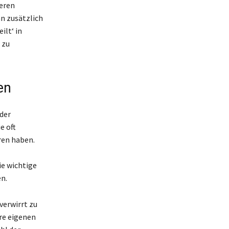
deren
n zusätzlich
ilt‘ in
 zu
en
der
e oft
ren haben.
ie wichtige
n.
verwirrt zu
hre eigenen