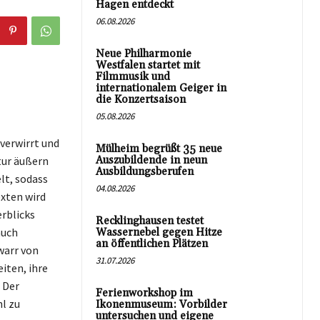
Hagen entdeckt
06.08.2026
Neue Philharmonie
Westfalen startet mit
Filmmusik und
internationalem Geiger in
die Konzertsaison
05.08.2026
 verwirrt und
Mülheim begrüßt 35 neue
tur äußern
Auszubildende in neun
Ausbildungsberufen
lt, sodass
04.08.2026
xten wird
erblicks
Recklinghausen testet
auch
Wassernebel gegen Hitze
an öffentlichen Plätzen
warr von
31.07.2026
iten, ihre
 Der
Ferienworkshop im
l zu
Ikonenmuseum: Vorbilder
untersuchen und eigene