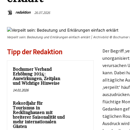
redaktion
26.07.2026
Verpeilt sein: Bedeutung und Erklärungen einfach erklärt | Archivbild © Bochumer
Tipp der Redaktion
Der Begriff ‚v
unorganisierte
verursachen U
Bochumer Verband
kann. Dabei ha
Erhöhung 2024:
Auswirkungen, Zeitplan
alltägliche A
und Wichtige Hinweise
‚verpeilt‘ hä
14.01.2026
auszudrücken.
flüchtige Mom
Rekordjahr für
Tourismus in
Gedanken gefa
Recklinghausen mit
täglichen Rou
breiterer Saisonalität und
mehr internationalen
Ausdruck wird
Gästen