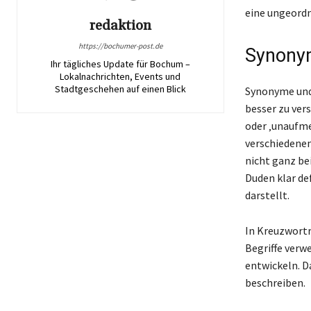
eine ungeordn
redaktion
https://bochumer-post.de
Synonym
Ihr tägliches Update für Bochum –
Lokalnachrichten, Events und
Stadtgeschehen auf einen Blick
Synonyme und 
besser zu ver
oder ‚unaufme
verschiedenen
nicht ganz bei
Duden klar de
darstellt.
In Kreuzworträ
Begriffe verw
entwickeln. D
beschreiben.