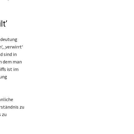
t‘
Bedeutung
, ‚verwirrt‘
 sind in
 in dem man
ffs ist im
dung
hnliche
rständnis zu
s zu