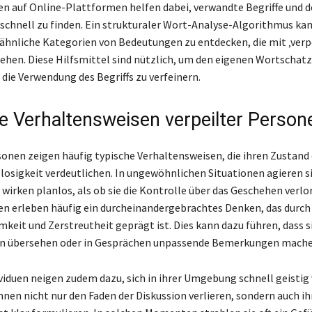
n auf Online-Plattformen helfen dabei, verwandte Begriffe und 
chnell zu finden. Ein strukturaler Wort-Analyse-Algorithmus kan
 ähnliche Kategorien von Bedeutungen zu entdecken, die mit ‚verpe
ehen. Diese Hilfsmittel sind nützlich, um den eigenen Wortschatz
 die Verwendung des Begriffs zu verfeinern.
e Verhaltensweisen verpeilter Person
sonen zeigen häufig typische Verhaltensweisen, die ihren Zustand 
losigkeit verdeutlichen. In ungewöhnlichen Situationen agieren si
 wirken planlos, als ob sie die Kontrolle über das Geschehen verlo
n erleben häufig ein durcheinandergebrachtes Denken, das durch
eit und Zerstreutheit geprägt ist. Dies kann dazu führen, dass s
n übersehen oder in Gesprächen unpassende Bemerkungen mache
ividuen neigen zudem dazu, sich in ihrer Umgebung schnell geistig 
önnen nicht nur den Faden der Diskussion verlieren, sondern auch i