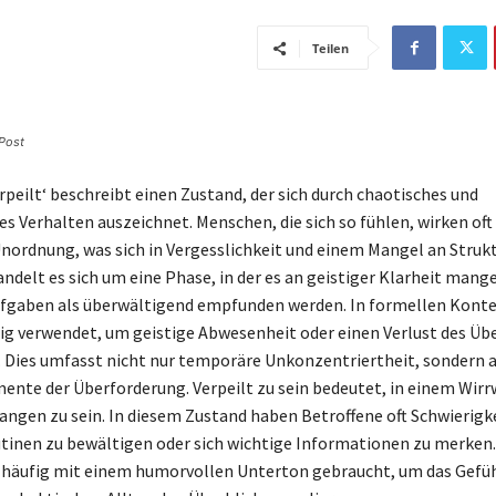
Teilen
 Post
erpeilt‘ beschreibt einen Zustand, der sich durch chaotisches und
s Verhalten auszeichnet. Menschen, die sich so fühlen, wirken oft
nordnung, was sich in Vergesslichkeit und einem Mangel an Struk
ndelt es sich um eine Phase, in der es an geistiger Klarheit mange
ufgaben als überwältigend empfunden werden. In formellen Konte
ufig verwendet, um geistige Abwesenheit oder einen Verlust des Üb
 Dies umfasst nicht nur temporäre Unkonzentriertheit, sondern 
ente der Überforderung. Verpeilt zu sein bedeutet, in einem Wirr
ngen zu sein. In diesem Zustand haben Betroffene oft Schwierigke
tinen zu bewältigen oder sich wichtige Informationen zu merken.
 häufig mit einem humorvollen Unterton gebraucht, um das Gefüh