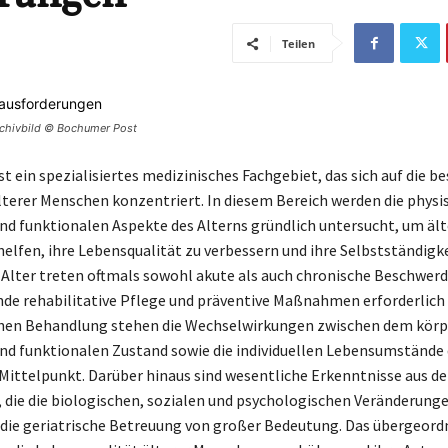
Teilen
Archivbild © Bochumer Post
ist ein spezialisiertes medizinisches Fachgebiet, das sich auf die 
lterer Menschen konzentriert. In diesem Bereich werden die physi
nd funktionalen Aspekte des Alterns gründlich untersucht, um äl
helfen, ihre Lebensqualität zu verbessern und ihre Selbstständigke
Alter treten oftmals sowohl akute als auch chronische Beschwerde
de rehabilitative Pflege und präventive Maßnahmen erforderlich
chen Behandlung stehen die Wechselwirkungen zwischen dem körp
nd funktionalen Zustand sowie die individuellen Lebensumstände 
Mittelpunkt. Darüber hinaus sind wesentliche Erkenntnisse aus de
 die die biologischen, sozialen und psychologischen Veränderunge
r die geriatrische Betreuung von großer Bedeutung. Das übergeordn