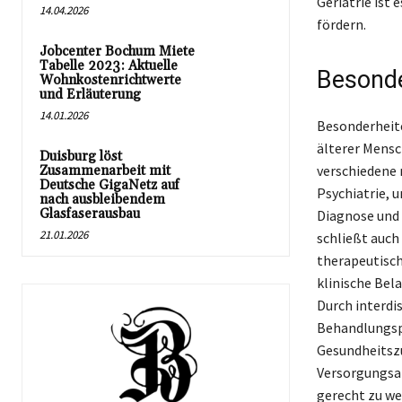
Geriatrie ist
14.04.2026
fördern.
Jobcenter Bochum Miete
Tabelle 2023: Aktuelle
Besonde
Wohnkostenrichtwerte
und Erläuterung
14.01.2026
Besonderheite
älterer Mensc
Duisburg löst
verschiedene 
Zusammenarbeit mit
Deutsche GigaNetz auf
Psychiatrie, 
nach ausbleibendem
Glasfaserausbau
Diagnose und 
21.01.2026
schließt auch
therapeutisch
klinische Bel
Durch interdi
Behandlungspl
Gesundheitsz
Versorgungsa
gerecht zu we