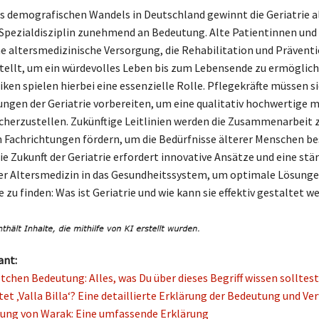
s demografischen Wandels in Deutschland gewinnt die Geriatrie a
Spezialdisziplin zunehmend an Bedeutung. Alte Patientinnen und
e altersmedizinische Versorgung, die Rehabilitation und Präventi
tellt, um ein würdevolles Leben bis zum Lebensende zu ermöglich
iken spielen hierbei eine essenzielle Rolle. Pflegekräfte müssen si
ngen der Geriatrie vorbereiten, um eine qualitativ hochwertige m
cherzustellen. Zukünftige Leitlinien werden die Zusammenarbeit 
 Fachrichtungen fördern, um die Bedürfnisse älterer Menschen be
ie Zukunft der Geriatrie erfordert innovative Ansätze und eine stä
er Altersmedizin in das Gesundheitssystem, um optimale Lösungen
 zu finden: Was ist Geriatrie und wie kann sie effektiv gestaltet w
ant:
chen Bedeutung: Alles, was Du über dieses Begriff wissen solltest
et ‚Valla Billa‘? Eine detaillierte Erklärung der Bedeutung und V
ung von Warak: Eine umfassende Erklärung