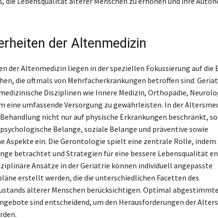
 es, die Lebensqualität älterer Menschen zu erhöhen und ihre Auto
rheiten der Altenmedizin
n der Altenmedizin liegen in der speziellen Fokussierung auf die 
hen, die oftmals von Mehrfacherkrankungen betroffen sind. Geria
medizinische Disziplinen wie Innere Medizin, Orthopädie, Neurolo
um eine umfassende Versorgung zu gewährleisten. In der Altersmedi
Behandlung nicht nur auf physische Erkrankungen beschränkt, s
 psychologische Belange, soziale Belange und präventive sowie
e Aspekte ein. Die Gerontologie spielt eine zentrale Rolle, indem 
ange betrachtet und Strategien für eine bessere Lebensqualität en
sziplinäre Ansätze in der Geriatrie können individuell angepasste
äne erstellt werden, die die unterschiedlichen Facetten des
ustands älterer Menschen berücksichtigen. Optimal abgestimmt
ngebote sind entscheidend, um den Herausforderungen der Alter
rden.