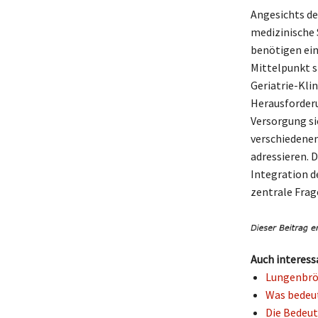
Angesichts de
medizinische 
benötigen ein
Mittelpunkt s
Geriatrie-Klin
Herausforderu
Versorgung si
verschiedenen
adressieren. D
Integration d
zentrale Frage
Auch interess
Lungenbröt
Was bedeut
Die Bedeut