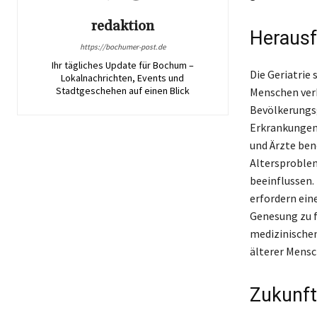
redaktion
Herausf
https://bochumer-post.de
Ihr tägliches Update für Bochum –
Die Geriatrie
Lokalnachrichten, Events und
Stadtgeschehen auf einen Blick
Menschen verk
Bevölkerungsg
Erkrankungen 
und Ärzte ben
Altersproblem
beeinflussen.
erfordern ein
Genesung zu fö
medizinischen
älterer Mensc
Zukunft