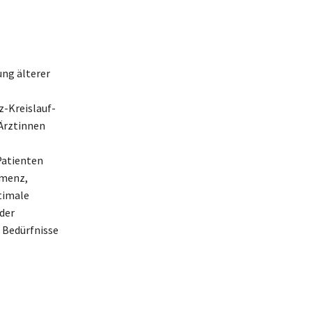
ung älterer
z-Kreislauf-
Ärztinnen
Patienten
emenz,
timale
 der
n Bedürfnisse