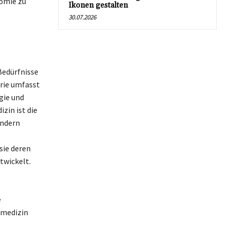
nomie zu
Ikonen gestalten
30.07.2026
Bedürfnisse
trie umfasst
gie und
zin ist die
ondern
sie deren
twickelt.
e
smedizin