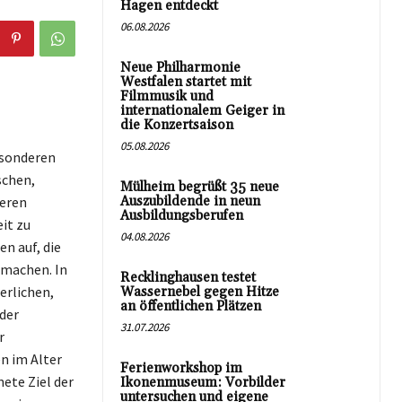
Hagen entdeckt
06.08.2026
Neue Philharmonie
Westfalen startet mit
Filmmusik und
internationalem Geiger in
die Konzertsaison
05.08.2026
besonderen
schen,
Mülheim begrüßt 35 neue
teren
Auszubildende in neun
Ausbildungsberufen
it zu
04.08.2026
n auf, die
 machen. In
Recklinghausen testet
erlichen,
Wassernebel gegen Hitze
an öffentlichen Plätzen
der
31.07.2026
r
n im Alter
Ferienworkshop im
ete Ziel der
Ikonenmuseum: Vorbilder
untersuchen und eigene