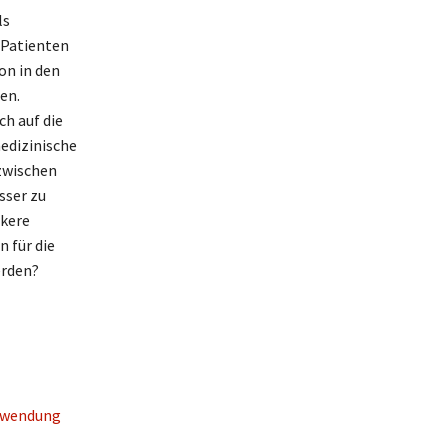
ls
 Patienten
on in den
en.
ch auf die
edizinische
zwischen
sser zu
rkere
 für die
erden?
erwendung