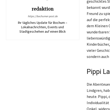
geschicktes S
bekannt wurde
redaktion
Freund zu spi
https://bochumer-post.de
auf die perfe
Ihr tägliches Update für Bochum –
dem Kleinen O
Lokalnachrichten, Events und
Stadtgeschehen auf einen Blick
wunderbaren S
liebenswürdig
Kinderbücher,
vieler Geschic
sondern auch e
Pippi La
Die Abenteuer
Lindgren, hab
heute. Pippi,
Individualität
Onkel, widers