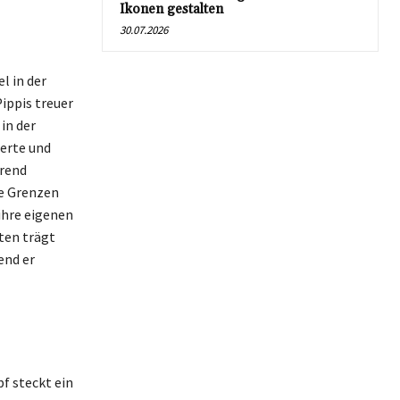
Ikonen gestalten
30.07.2026
l in der
ippis treuer
in der
Werte und
erend
ie Grenzen
ihre eigenen
ten trägt
end er
f steckt ein