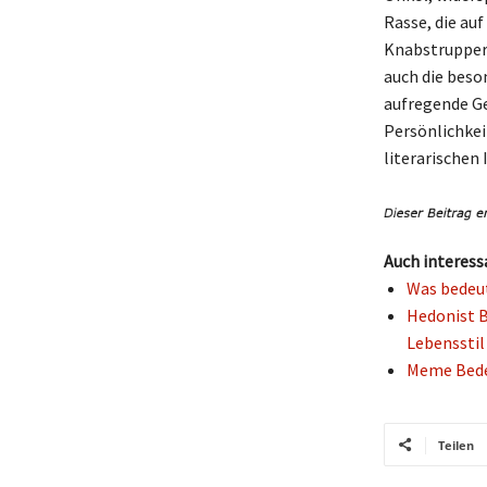
Rasse, die au
Knabstruppers
auch die beso
aufregende Ge
Persönlichkei
literarischen
Auch interess
Was bedeut
Hedonist B
Lebensstil
Meme Bedeu
Teilen