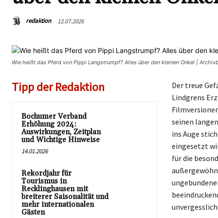
redaktion
12.07.2026
Wie heißt das Pferd von Pippi Langstrumpf? Alles über den kleinen Onkel | Archi
Tipp der Redaktion
Der treue Gef
Lindgrens Erz
Filmversionen
Bochumer Verband
seinen langen
Erhöhung 2024:
Auswirkungen, Zeitplan
ins Auge stic
und Wichtige Hinweise
eingesetzt wi
14.01.2026
für die beson
außergewöhnli
Rekordjahr für
Tourismus in
ungebundenen 
Recklinghausen mit
beeindruckend
breiterer Saisonalität und
mehr internationalen
unvergesslich
Gästen