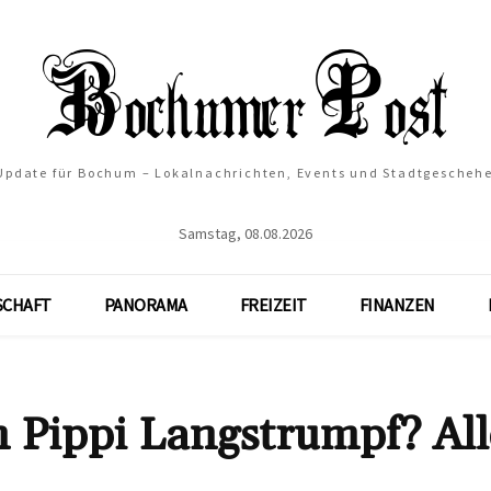
 Update für Bochum – Lokalnachrichten, Events und Stadtgescheh
Samstag, 08.08.2026
SCHAFT
PANORAMA
FREIZEIT
FINANZEN
n Pippi Langstrumpf? All
l