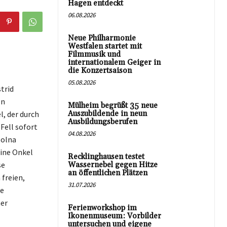
Hagen entdeckt
06.08.2026
Neue Philharmonie
Westfalen startet mit
Filmmusik und
internationalem Geiger in
die Konzertsaison
05.08.2026
trid
en
Mülheim begrüßt 35 neue
, der durch
Auszubildende in neun
Ausbildungsberufen
Fell sofort
04.08.2026
Solna
eine Onkel
Recklinghausen testet
se
Wassernebel gegen Hitze
an öffentlichen Plätzen
freien,
31.07.2026
ie
ner
Ferienworkshop im
Ikonenmuseum: Vorbilder
untersuchen und eigene