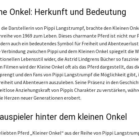
ine Onkel: Herkunft und Bedeutung
, die Darstellerin von Pippi Langstrumpf, brachte den Kleinen Onke
mreihe von 1969 zum Leben. Dieses charmante Pferd ist nicht nur P
ndern auch ein bedeutendes Symbol für Freiheit und Abenteuerlust 
e Verbindung zwischen Pippi und dem Kleinen Onkel spiegelt die 
ionellen Lebensstil wider, die Astrid Lindgrens Bücher so faszini
 Filmen wird der Kleine Onkel oft als das Pferd dargestellt, das d
sprengt und den Fans von Pippi Langstrumpf die Möglichkeit gibt, 
eiheit und Abenteuern auszuleben. Seine Präsenz in den Geschich
 zeitlose Anziehungskraft von Pippis Charakter zu verstärken, währ
die Herzen neuer Generationen erobert.
auspieler hinter dem kleinen Onkel
liebten Pferd „Kleiner Onkel“ aus der Reihe von Pippi Langstrump