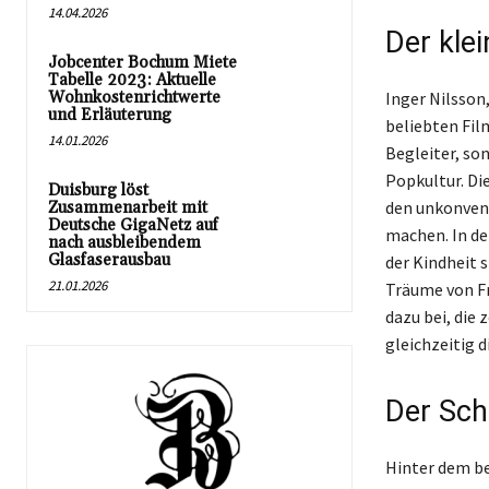
14.04.2026
Der kle
Jobcenter Bochum Miete
Tabelle 2023: Aktuelle
Wohnkostenrichtwerte
Inger Nilsson
und Erläuterung
beliebten Fil
14.01.2026
Begleiter, so
Popkultur. Di
Duisburg löst
den unkonvent
Zusammenarbeit mit
Deutsche GigaNetz auf
machen. In den
nach ausbleibendem
Glasfaserausbau
der Kindheit 
21.01.2026
Träume von Fr
dazu bei, die
gleichzeitig 
Der Sch
Hinter dem be