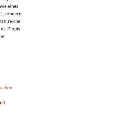
wie eines
st, sondern
zahlreiche
nt. Pippis
ner
ischen
nft