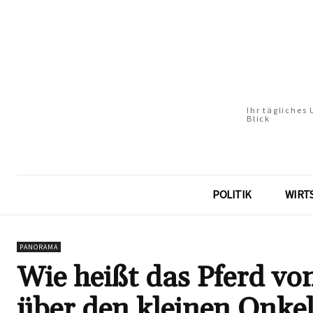
Ihr tägliches
Blick
POLITIK
WIRT
PANORAMA
Wie heißt das Pferd vo
über den kleinen Onke