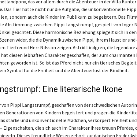
hetlandpony, das vor allem durch die Abenteuer in der Villa Kunte
. Das Tier hatte nicht nur die Aufgabe, die unkonventionelle Pippi
elen, sondern auch die Kinder im Publikum zu begeistern. Das Fil
kte Abstimmung zwischen Pippi Langstrumpf, gespielt von Inger N
nkel geachtet. Diese harmonische Beziehung spiegelt sich in den
zenen wider, die die Dynamik zwischen Pippi, ihrem Haustier und
en Tierfreund Herr Nilsson zeigen. Astrid Lindgren, die legendäre 
 hat diesen lebhaften Charakter geschaffen, der zum charmanten
hten geworden ist. So ist das Pferd nicht nur ein tierisches Beglei
in Symbol für die Freiheit und die Abenteuerlust der Kindheit.
ngstrumpf: Eine literarische Ikone
 von Pippi Langstrumpf, geschaffen von der schwedischen Autorin
en Generationen von Kindern begeistert und prägen die Kinderlite
 das starke und unkonventionelle Mädchen, verkörpert Freiheit und
 – Eigenschaften, die sich auch im Charakter ihres treuen Pferdes,
piegeln. Dieses freundliche Wesen gehört zur dänischen Frederiks