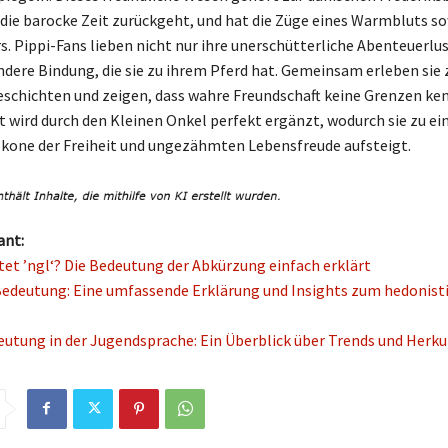
f die barocke Zeit zurückgeht, und hat die Züge eines Warmbluts so
. Pippi-Fans lieben nicht nur ihre unerschütterliche Abenteuerlu
ndere Bindung, die sie zu ihrem Pferd hat. Gemeinsam erleben sie 
schichten und zeigen, dass wahre Freundschaft keine Grenzen ken
t wird durch den Kleinen Onkel perfekt ergänzt, wodurch sie zu ei
 Ikone der Freiheit und ungezähmten Lebensfreude aufsteigt.
ant:
et ’ngl‘? Die Bedeutung der Abkürzung einfach erklärt
edeutung: Eine umfassende Erklärung und Insights zum hedonist
tung in der Jugendsprache: Ein Überblick über Trends und Herku