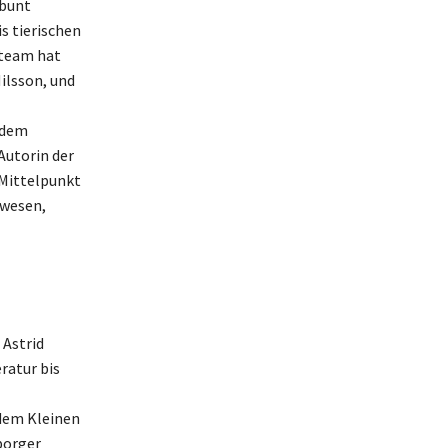
rbunt
s tierischen
mteam hat
ilsson, und
 dem
Autorin der
 Mittelpunkt
twesen,
 Astrid
ratur bis
 dem Kleinen
borger