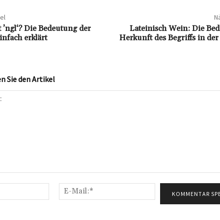
el
Nä
 ’ngl‘? Die Bedeutung der
Lateinisch Wein: Die Be
nfach erklärt
Herkunft des Begriffs in de
 Sie den Artikel
Name:*
E-
Mail:*