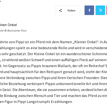
Teilen
vbild © Bochumer Post
ährte von Pippi ist ein Pferd mit dem Namen „Kleiner Onkel“. In As
ählungen spielt es eine bedeutende Rolle und wird in verschieden
 sehr geschätzt. Der Kleine Onkel ist ein wunderschöner Schimmel
, strahlend weißen Schweif und einen auffälligen Fleck auf seinem 
ht. Im Gegensatz zu Pippis braunem Wallach, der oft im Reiterhof 
rd und hauptsächlich für den Reitsport genutzt wird, steht der Kl
dere Verbindung zwischen Pippi und ihren tierischen Freunden. Die
che Beziehung verkörpert Pippis unkonventionelle Art und ihren 
Geist. Die Abenteuer, die sie zusammen erleben, verdeutlichen d
e Bindung zwischen Mensch und Tier und machen das Pferd zu ei
en Figur in Pippi Langstrumpfs Erzählungen.