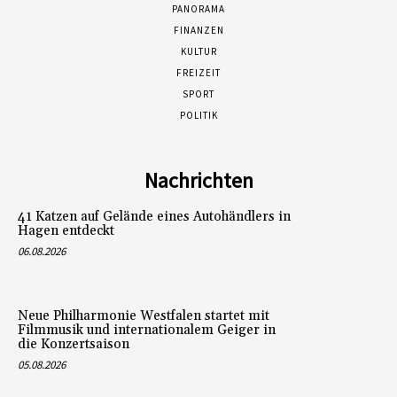
PANORAMA
FINANZEN
KULTUR
FREIZEIT
SPORT
POLITIK
Nachrichten
41 Katzen auf Gelände eines Autohändlers in
Hagen entdeckt
06.08.2026
Neue Philharmonie Westfalen startet mit
Filmmusik und internationalem Geiger in
die Konzertsaison
05.08.2026