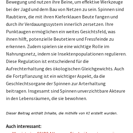
Bewegung und nutzen ihre Beine, um effektive Werkzeuge
bei der Jagd und dem Bau von Netzen zu sein. Spinnen sind
Raubtiere, die mit ihren Kieferklauen Beute fangen und
durch ihr Verdauungssystem innerlich zersetzen. Ihre
Punktaugen ermöglichen ein weites Gesichtsfeld, was
ihnen hilft, potenzielle Beutetiere und Fressfeinde zu
erkennen. Zudem spielen sie eine wichtige Rolle im
Nahrungsnetz, indem sie Insektenpopulationen regulieren.
Diese Regulation ist entscheidend für die
Aufrechterhaltung des ökologischen Gleichgewichts. Auch
die Fortpflanzung ist ein wichtiger Aspekt, da die
Geschlechtsorgane der Spinnen zur Arterhaltung
beitragen. Insgesamt sind Spinnen unverzichtbare Akteure
in den Lebensräumen, die sie bewohnen.
Auch interessant: