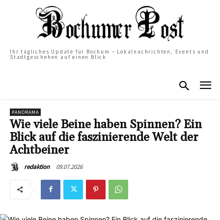
Ihr tägliches Update für Bochum – Lokalnachrichten, Events und
Stadtgeschehen auf einen Blick
PANORAMA
Wie viele Beine haben Spinnen? Ein
Blick auf die faszinierende Welt der
Achtbeiner
09.07.2026
redaktion