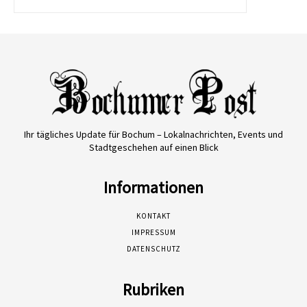
Ihr tägliches Update für Bochum – Lokalnachrichten, Events und
Stadtgeschehen auf einen Blick
Informationen
KONTAKT
IMPRESSUM
DATENSCHUTZ
Rubriken