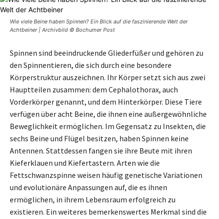
Wie viele Beine haben Spinnen? Ein Blick auf die faszinierende Welt der
Achtbeiner | Archivbild © Bochumer Post
Spinnen sind beeindruckende Gliederfüßer und gehören zu
den Spinnentieren, die sich durch eine besondere
Körperstruktur auszeichnen. Ihr Körper setzt sich aus zwei
Hauptteilen zusammen: dem Cephalothorax, auch
Vorderkörper genannt, und dem Hinterkörper. Diese Tiere
verfügen über acht Beine, die ihnen eine außergewöhnliche
Beweglichkeit ermöglichen. Im Gegensatz zu Insekten, die
sechs Beine und Flügel besitzen, haben Spinnen keine
Antennen. Stattdessen fangen sie ihre Beute mit ihren
Kieferklauen und Kiefertastern. Arten wie die
Fettschwanzspinne weisen häufig genetische Variationen
und evolutionäre Anpassungen auf, die es ihnen
ermöglichen, in ihrem Lebensraum erfolgreich zu
existieren. Ein weiteres bemerkenswertes Merkmal sind die