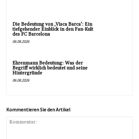
Die Bedeutung von ‚Visca Barca‘: Ein
tiefgehender Einblick in den Fan-Kult
des FC Barcelona
06.08.2026
Ehrenmann Bedeutung: Was der
Begriff wirklich bedeutet und seine
Hintergründe
06.08.2026
Kommentieren Sie den Artikel