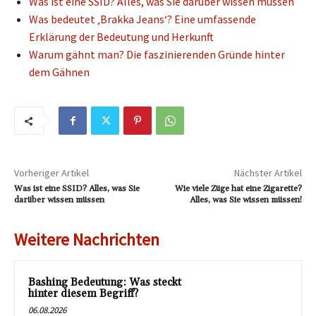
Was ist eine SSID? Alles, was Sie darüber wissen müssen
Was bedeutet ‚Brakka Jeans‘? Eine umfassende
Erklärung der Bedeutung und Herkunft
Warum gähnt man? Die faszinierenden Gründe hinter
dem Gähnen
Vorheriger Artikel
Nächster Artikel
Was ist eine SSID? Alles, was Sie
Wie viele Züge hat eine Zigarette?
darüber wissen müssen
Alles, was Sie wissen müssen!
Weitere Nachrichten
Bashing Bedeutung: Was steckt
hinter diesem Begriff?
06.08.2026