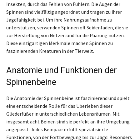
Insekten, durch das Fehlen von Fühlern. Die Augen der
Spinnen sind vielfältig angeordnet und tragen zu ihrer
Jagdfähigkeit bei. Um ihre Nahrungsaufnahme zu
unterstützen, verwenden Spinnen oft Seidenfäden, die sie
zur Herstellung von Netzen und für die Paarung nutzen.
Diese einzigartigen Merkmale machen Spinnen zu
faszinierenden Kreaturen in der Tierwelt.
Anatomie und Funktionen der
Spinnenbeine
Die Anatomie der Spinnenbeine ist faszinierend und spielt
eine entscheidende Rolle für das Überleben dieser
Gliederfüßer in unterschiedlichen Lebensräumen. Mit
insgesamt acht Beinen sind sie perfekt an ihre Umgebung
angepasst. Jedes Beinpaar erfüllt spezialisierte
Funktionen, von der Fortbewegung bis zur Jagd. Besonders