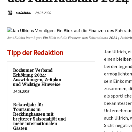
redaktion
28.07.2026
Jan Ullrichs Vermögen: Ein Blick auf die Finanzen des Fahrradstars 2024 | Archi
Tipp der Redaktion
Jan Ullrich, 
einen bleiben
bei der legen
Bochumer Verband
ermöglichten 
Erhöhung 2024:
Auswirkungen, Zeitplan
sein Einkomm
und Wichtige Hinweise
zusammen, die
14.01.2026
als sportlich
bekanntesten 
Rekordjahr für
Tourismus in
Unternehmunge
Recklinghausen mit
auch Ullrich, 
breiterer Saisonalität und
mehr internationalen
Sicht negativ
Gästen