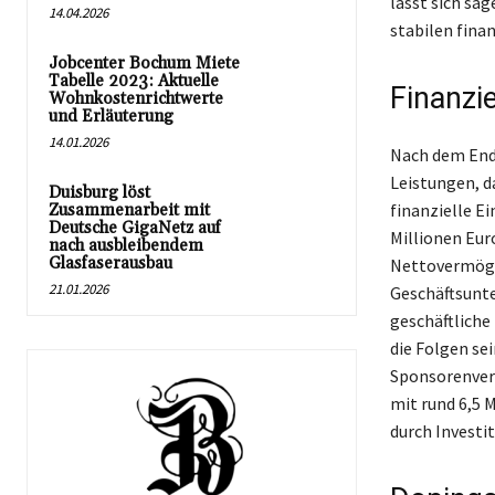
lässt sich sa
14.04.2026
stabilen finan
Jobcenter Bochum Miete
Tabelle 2023: Aktuelle
Finanzi
Wohnkostenrichtwerte
und Erläuterung
14.01.2026
Nach dem Ende
Leistungen, da
Duisburg löst
finanzielle E
Zusammenarbeit mit
Deutsche GigaNetz auf
Millionen Euro
nach ausbleibendem
Glasfaserausbau
Nettovermögen
21.01.2026
Geschäftsunte
geschäftliche
die Folgen se
Sponsorenvertr
mit rund 6,5 
durch Investit