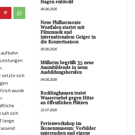
Hagen entdeckt
06.08.2026
Neue Philharmonie
Westfalen startet mit
Filmmusik und
internationalem Geiger in
die Konzertsaison
05.08.2026
 Laufbahn
 Leistungen
Mülheim begrüßt 35 neue
n
Auszubildende in neun
Ausbildungsberufen
 setzte sich
04.08.2026
ägen
llrich wurde
Recklinghausen testet
r
Wassernebel gegen Hitze
an öffentlichen Plätzen
ftliche
31.07.2026
 sah sich
f lange
Ferienworkshop im
fassend
Ikonenmuseum: Vorbilder
untersuchen und eigene