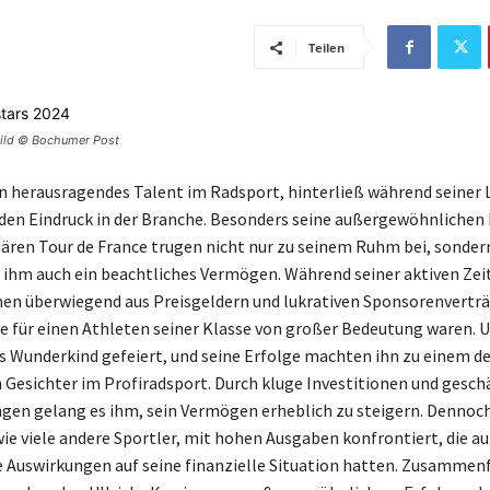
Teilen
vbild © Bochumer Post
ein herausragendes Talent im Radsport, hinterließ während seiner
den Eindruck in der Branche. Besonders seine außergewöhnlichen
dären Tour de France trugen nicht nur zu seinem Ruhm bei, sonder
ihm auch ein beachtliches Vermögen. Während seiner aktiven Zeit
en überwiegend aus Preisgeldern und lukrativen Sponsorenvertr
 für einen Athleten seiner Klasse von großer Bedeutung waren. U
es Wunderkind gefeiert, und seine Erfolge machten ihn zu einem de
Gesichter im Profiradsport. Durch kluge Investitionen und geschä
n gelang es ihm, sein Vermögen erheblich zu steigern. Dennoch
wie viele andere Sportler, mit hohen Ausgaben konfrontiert, die au
e Auswirkungen auf seine finanzielle Situation hatten. Zusammen