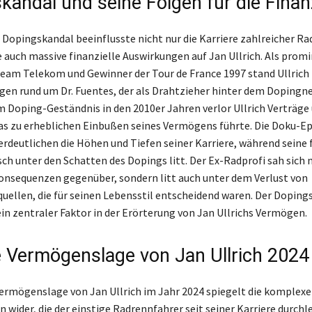
kandal und seine Folgen für die Fina
 Dopingskandal beeinflusste nicht nur die Karriere zahlreicher Ra
 auch massive finanzielle Auswirkungen auf Jan Ullrich. Als prom
Team Telekom und Gewinner der Tour de France 1997 stand Ullrich
gen rund um Dr. Fuentes, der als Drahtzieher hinter dem Dopingn
m Doping-Geständnis in den 2010er Jahren verlor Ullrich Verträge
s zu erheblichen Einbußen seines Vermögens führte. Die Doku-Ep
erdeutlichen die Höhen und Tiefen seiner Karriere, während seine 
ch unter den Schatten des Dopings litt. Der Ex-Radprofi sah sich n
onsequenzen gegenüber, sondern litt auch unter dem Verlust von
llen, die für seinen Lebensstil entscheidend waren. Der Doping
ein zentraler Faktor in der Erörterung von Jan Ullrichs Vermögen.
e Vermögenslage von Jan Ullrich 2024
Vermögenslage von Jan Ullrich im Jahr 2024 spiegelt die komplex
wider, die der einstige Radrennfahrer seit seiner Karriere durchle