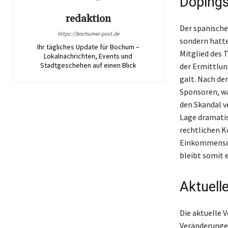
Dopings
redaktion
Der spanische
https://bochumer-post.de
sondern hatte
Ihr tägliches Update für Bochum –
Mitglied des 
Lokalnachrichten, Events und
Stadtgeschehen auf einen Blick
der Ermittlun
galt. Nach de
Sponsoren, wa
den Skandal v
Lage dramatis
rechtlichen K
Einkommensque
bleibt somit 
Aktuell
Die aktuelle 
Veränderungen 