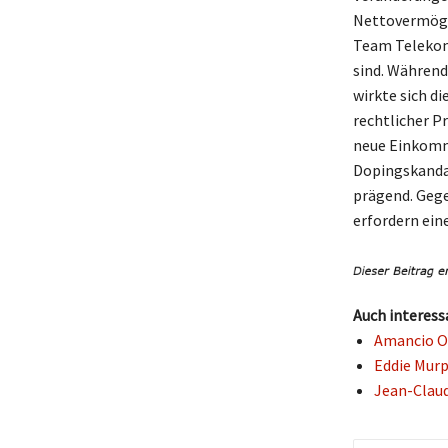
Nettovermöge
Team Telekom
sind. Während
wirkte sich di
rechtlicher P
neue Einkomm
Dopingskandal
prägend. Gegen
erfordern ein
Auch interess
Amancio Or
Eddie Murp
Jean-Claud