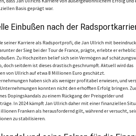
gen, dass Jan Ullrichs Karriere von außergewöhnlichem Erfolg und 
ziellen Basis geprägt war.
elle Einbußen nach der Radsportkarrie
 seiner Karriere als Radsportprofi, die Jan Ullrich mit beeindruc
runter der Sieg bei der Tour de France, prägte, erlebte er erhebli
inbußen. Zu Hochzeiten belief sich sein Vermögen auf schätzungsw
, doch seitdem ist dieses drastisch geschrumpft. Aktuell wird das
 von Ullrich auf etwa 8 Millionen Euro geschätzt.
rnehmungen haben sich als weniger profitabel erwiesen, und ver
 Unternehmungen konnten nicht den erhofften Erfolg bringen. Z
ines Dopingskandals zu einem Rückgang der Preisgelder und
äge. In 2024 kämpft Jan Ullrich daher mit einer finanziellen Situ
Millionen Franken als herausfordernd gilt, während er versucht, s
ionen zu stabilisieren.