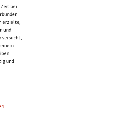
Zeit bei
erbunden
 erzielte,
en und
h versucht,
seinem
eiben
tig und
24
s