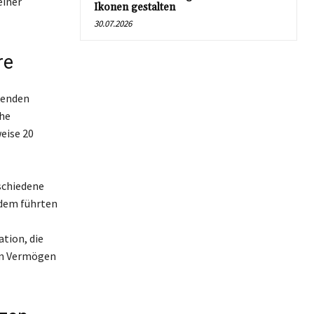
einer
Ikonen gestalten
30.07.2026
re
kenden
che
eise 20
schiedene
udem führten
ation, die
ein Vermögen