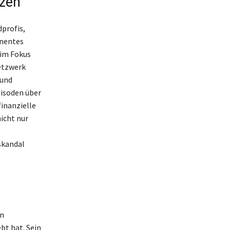
nzen
dprofis,
inentes
 im Fokus
etzwerk
 und
isoden über
finanzielle
icht nur
skandal
en
bt hat. Sein