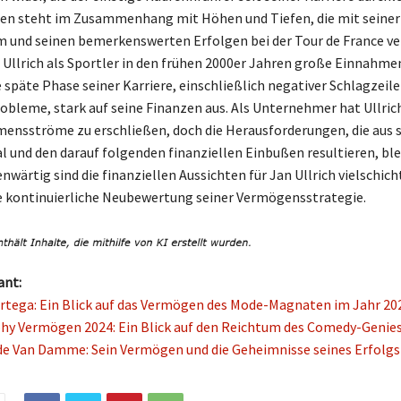
n steht im Zusammenhang mit Höhen und Tiefen, die mit seiner 
 und seinen bemerkenswerten Erfolgen bei der Tour de France v
 Ullrich als Sportler in den frühen 2000er Jahren große Einnahmen
e späte Phase seiner Karriere, einschließlich negativer Schlagzeil
robleme, stark auf seine Finanzen aus. Als Unternehmer hat Ullric
ensströme zu erschließen, doch die Herausforderungen, die aus 
 und den darauf folgenden finanziellen Einbußen resultieren, bl
wärtig sind die finanziellen Aussichten für Jan Ullrich vielschich
e kontinuierliche Neubewertung seiner Vermögensstrategie.
ant:
tega: Ein Blick auf das Vermögen des Mode-Magnaten im Jahr 20
hy Vermögen 2024: Ein Blick auf den Reichtum des Comedy-Genie
e Van Damme: Sein Vermögen und die Geheimnisse seines Erfolgs