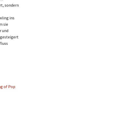
rt, sondern
wling ins
m sie
r und
 gesteigert
fluss
ng of Pop