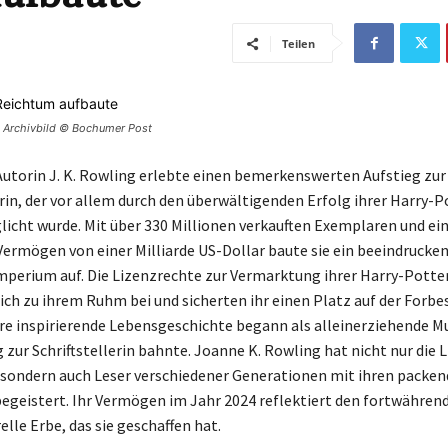
Teilen
 | Archivbild © Bochumer Post
 Autorin J. K. Rowling erlebte einen bemerkenswerten Aufstieg zur
rin, der vor allem durch den überwältigenden Erfolg ihrer Harry-P
icht wurde. Mit über 330 Millionen verkauften Exemplaren und e
ermögen von einer Milliarde US-Dollar baute sie ein beeindrucke
Imperium auf. Die Lizenzrechte zur Vermarktung ihrer Harry-Potte
ich zu ihrem Ruhm bei und sicherten ihr einen Platz auf der Forbes
Ihre inspirierende Lebensgeschichte begann als alleinerziehende Mu
 zur Schriftstellerin bahnte. Joanne K. Rowling hat nicht nur die L
sondern auch Leser verschiedener Generationen mit ihren packe
egeistert. Ihr Vermögen im Jahr 2024 reflektiert den fortwährend
elle Erbe, das sie geschaffen hat.