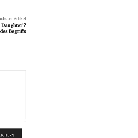
chster Artikel
 Daughter‘?
es Begriffs