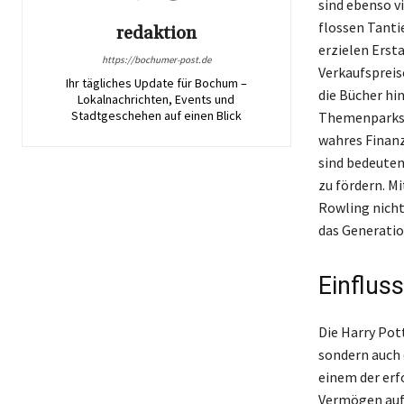
sind ebenso v
flossen Tanti
redaktion
erzielen Erst
https://bochumer-post.de
Verkaufspreis
Ihr tägliches Update für Bochum –
die Bücher hi
Lokalnachrichten, Events und
Stadtgeschehen auf einen Blick
Themenparks, 
wahres Finanz
sind bedeuten
zu fördern. M
Rowling nicht
das Generatio
Einfluss
Die Harry Pott
sondern auch 
einem der erf
Vermögen aufg