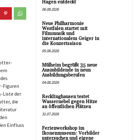
Hagen entdeckt
06.08.2026
Neue Philharmonie
Westfalen startet mit
Filmmusik und
internationalem Geiger in
die Konzertsaison
05.08.2026
otter-
Mülheim begrüßt 35 neue
inem
Auszubildende in neun
Ausbildungsberufen
ndes
04.08.2026
r-Figuren
-Liste der
Recklinghausen testet
tter, die
Wassernebel gegen Hitze
an öffentlichen Plätzen
iteratur
31.07.2026
nden
en Einfluss
Ferienworkshop im
Ikonenmuseum: Vorbilder
untersuchen und eigene