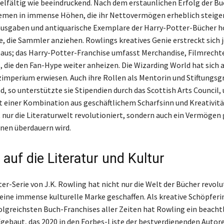
ielfältig wie beeindruckend. Nach dem erstaunlichen Erfolg der Bu
emen in immense Höhen, die ihr Nettovermögen erheblich steige
ausgaben und antiquarische Exemplare der Harry-Potter-Bücher 
e, die Sammler anziehen. Rowlings kreatives Genie erstreckt sich 
naus; das Harry-Potter-Franchise umfasst Merchandise, Filmrecht
die den Fan-Hype weiter anheizen. Die Wizarding World hat sich a
imperium erwiesen. Auch ihre Rollen als Mentorin und Stiftungsg
d, so unterstützte sie Stipendien durch das Scottish Arts Council
it einer Kombination aus geschäftlichem Scharfsinn und Kreativitä
 nur die Literaturwelt revolutioniert, sondern auch ein Vermögen 
nen überdauern wird.
 auf die Literatur und Kultur
er-Serie von J.K. Rowling hat nicht nur die Welt der Bücher revolu
eine immense kulturelle Marke geschaffen. Als kreative Schöpferi
olgreichsten Buch-Franchises aller Zeiten hat Rowling ein beacht
ebaut, das 2020 in den Forbes-Liste der bestverdienenden Autor