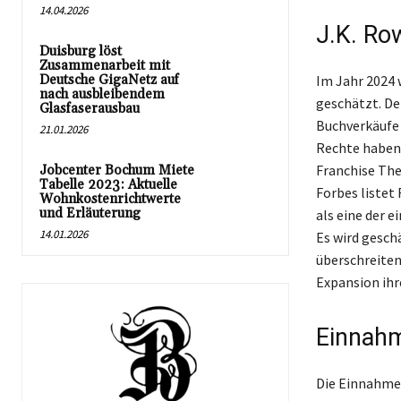
14.04.2026
J.K. Ro
Duisburg löst
Zusammenarbeit mit
Deutsche GigaNetz auf
Im Jahr 2024 
nach ausbleibendem
geschätzt. Der
Glasfaserausbau
Buchverkäufe 
21.01.2026
Rechte haben 
Franchise The
Jobcenter Bochum Miete
Tabelle 2023: Aktuelle
Forbes listet
Wohnkostenrichtwerte
und Erläuterung
als eine der 
14.01.2026
Es wird geschä
überschreiten
Expansion ihr
Einnahm
Die Einnahmeq