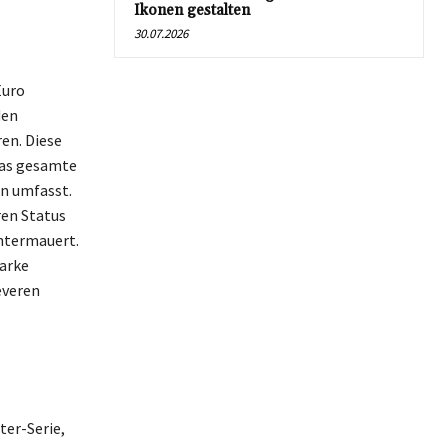
Ikonen gestalten
30.07.2026
Euro
den
en. Diese
das gesamte
en umfasst.
ren Status
untermauert.
Marke
everen
ter-Serie,