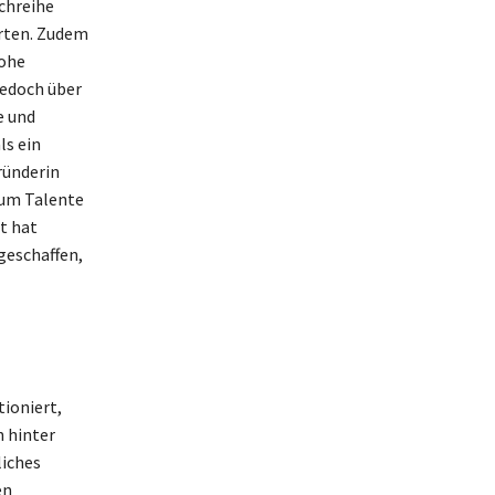
chreihe
rten. Zudem
hohe
jedoch über
e und
ls ein
ründerin
, um Talente
t hat
geschaffen,
tioniert,
n hinter
liches
en