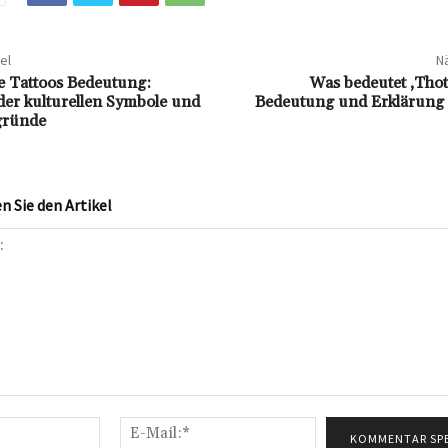
el
Nä
e Tattoos Bedeutung:
Was bedeutet ‚Thot
er kulturellen Symbole und
Bedeutung und Erklärung d
gründe
 Sie den Artikel
Name:*
E-
Mail:*