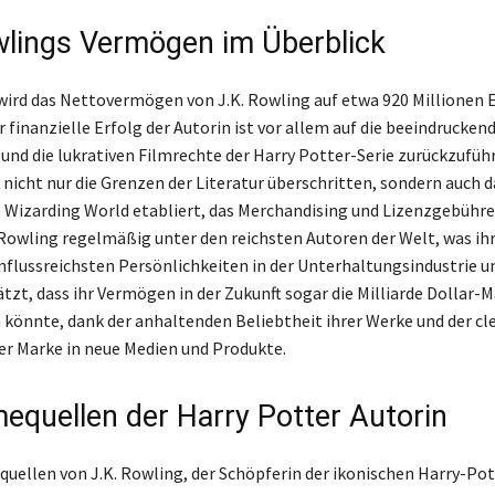
wlings Vermögen im Überblick
wird das Nettovermögen von J.K. Rowling auf etwa 920 Millionen 
 finanzielle Erfolg der Autorin ist vor allem auf die beeindrucken
und die lukrativen Filmrechte der Harry Potter-Serie zurückzuführ
nicht nur die Grenzen der Literatur überschritten, sondern auch 
 Wizarding World etabliert, das Merchandising und Lizenzgebühr
 Rowling regelmäßig unter den reichsten Autoren der Welt, was ih
einflussreichsten Persönlichkeiten in der Unterhaltungsindustrie 
tzt, dass ihr Vermögen in der Zukunft sogar die Milliarde Dollar-
 könnte, dank der anhaltenden Beliebtheit ihrer Werke und der cl
er Marke in neue Medien und Produkte.
equellen der Harry Potter Autorin
uellen von J.K. Rowling, der Schöpferin der ikonischen Harry-Pot