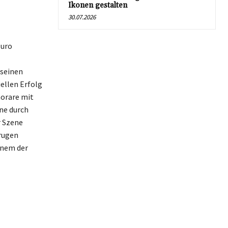
Ikonen gestalten
30.07.2026
Euro
 seinen
ellen Erfolg
norare mit
One durch
r Szene
trugen
inem der