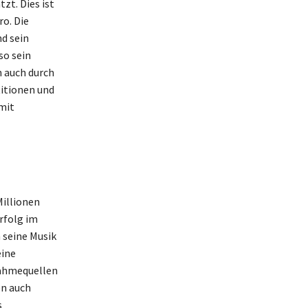
zt. Dies ist
ro. Die
nd sein
so sein
n auch durch
titionen und
mit
illionen
Erfolg im
 seine Musik
eine
nahmequellen
en auch
s