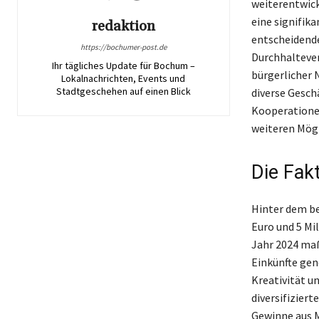
weiterentwick
eine signifika
redaktion
entscheidenden
https://bochumer-post.de
Durchhaltever
Ihr tägliches Update für Bochum –
bürgerlicher 
Lokalnachrichten, Events und
Stadtgeschehen auf einen Blick
diverse Gesch
Kooperationen
weiteren Mögl
Die Fak
Hinter dem be
Euro und 5 Mil
Jahr 2024 maß
Einkünfte gene
Kreativität u
diversifizier
Gewinne aus M