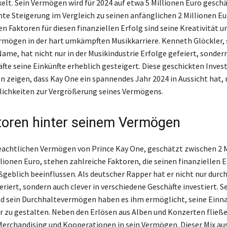
elt. Sein Vermögen wird für 2024 auf etwa 5 Millionen Euro geschät
nte Steigerung im Vergleich zu seinen anfänglichen 2 Millionen Eu
 Faktoren für diesen finanziellen Erfolg sind seine Kreativität u
mögen in der hart umkämpften Musikkarriere. Kenneth Glöckler, 
Name, hat nicht nur in der Musikindustrie Erfolge gefeiert, sonder
äfte seine Einkünfte erheblich gesteigert. Diese geschickten Inves
 zeigen, dass Kay One ein spannendes Jahr 2024 in Aussicht hat, 
ichkeiten zur Vergrößerung seines Vermögens.
toren hinter seinem Vermögen
achtlichen Vermögen von Prince Kay One, geschätzt zwischen 2 M
lionen Euro, stehen zahlreiche Faktoren, die seinen finanziellen 
geblich beeinflussen. Als deutscher Rapper hat er nicht nur durch
riert, sondern auch clever in verschiedene Geschäfte investiert. S
nd sein Durchhaltevermögen haben es ihm ermöglicht, seine Ein
ter zu gestalten. Neben den Erlösen aus Alben und Konzerten fließ
erchandising und Kooperationen in sein Vermögen. Dieser Mix au