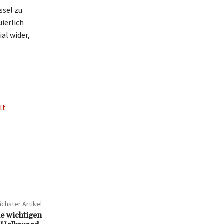
ssel zu
ierlich
al wider,
lt
chster Artikel
le wichtigen