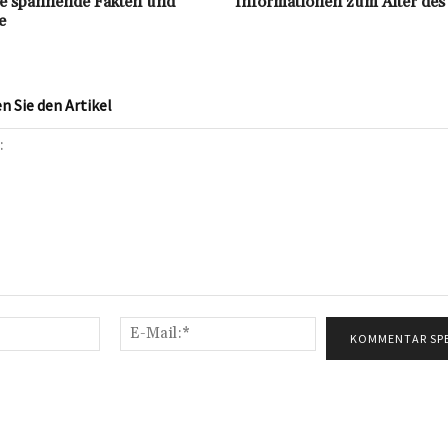
e spannende Fakten und
Informationen zum Alter des
e
 Sie den Artikel
Name:*
E-
Mail:*