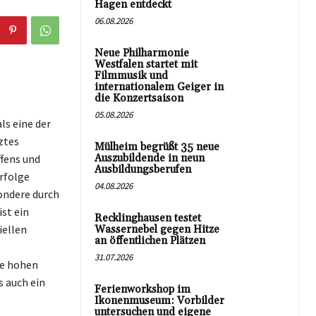
Hagen entdeckt
06.08.2026
Neue Philharmonie
Westfalen startet mit
Filmmusik und
internationalem Geiger in
die Konzertsaison
05.08.2026
ls eine der
ztes
Mülheim begrüßt 35 neue
ffens und
Auszubildende in neun
Ausbildungsberufen
rfolge
04.08.2026
ondere durch
ist ein
Recklinghausen testet
iellen
Wassernebel gegen Hitze
an öffentlichen Plätzen
31.07.2026
ne hohen
s auch ein
Ferienworkshop im
Ikonenmuseum: Vorbilder
untersuchen und eigene