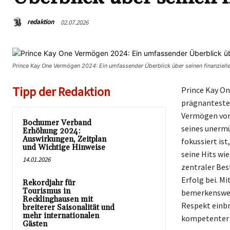
redaktion
02.07.2026
Prince Kay One Vermögen 2024: Ein umfassender Überblick über seinen finanziell
Tipp der Redaktion
Prince Kay On
prägnantesten
Vermögen von 
Bochumer Verband
seines unermü
Erhöhung 2024:
Auswirkungen, Zeitplan
fokussiert is
und Wichtige Hinweise
seine Hits wie
14.01.2026
zentraler Bes
Erfolg bei. M
Rekordjahr für
Tourismus in
bemerkenswer
Recklinghausen mit
Respekt einbr
breiterer Saisonalität und
mehr internationalen
kompetenter
Gästen