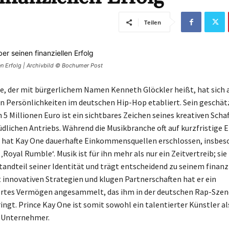
Teilen
en Erfolg | Archivbild © Bochumer Post
e, der mit bürgerlichem Namen Kenneth Glöckler heißt, hat sich a
 Persönlichkeiten im deutschen Hip-Hop etabliert. Sein geschät
5 Millionen Euro ist ein sichtbares Zeichen seines kreativen Scha
dlichen Antriebs. Während die Musikbranche oft auf kurzfristige E
t, hat Kay One dauerhafte Einkommensquellen erschlossen, insbes
 ‚Royal Rumble‘. Musik ist für ihn mehr als nur ein Zeitvertreib; sie 
tandteil seiner Identität und trägt entscheidend zu seinem finanz
it innovativen Strategien und klugen Partnerschaften hat er ein
tes Vermögen angesammelt, das ihm in der deutschen Rap-Sze
ingt. Prince Kay One ist somit sowohl ein talentierter Künstler al
 Unternehmer.