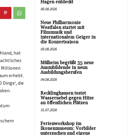
Hagen entdeckt
06.08.2026
Neue Philharmonie
Westfalen startet mit
Filmmusik und
internationalem Geiger in
die Konzertsaison
05.08.2026
hland, hat
eachtliches
Mülheim begrüßt 35 neue
 Millionen
Auszubildende in neun
Ausbildungsberufen
Raum erhebt.
04.08.2026
 Dinge‘, die
aben.
Recklinghausen testet
Wassernebel gegen Hitze
an öffentlichen Plätzen
chtum
31.07.2026
gischem
Ferienworkshop im
Ikonenmuseum: Vorbilder
untersuchen und eigene