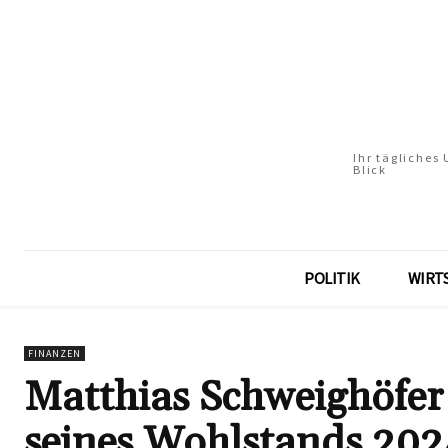
Ihr tägliches
Blick
POLITIK
WIRT
FINANZEN
Matthias Schweighöfer
seines Wohlstands 202