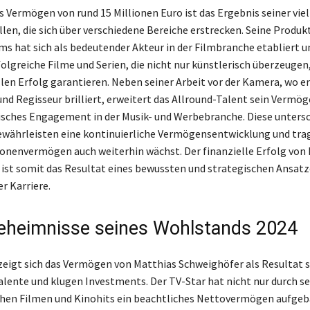
 Vermögen von rund 15 Millionen Euro ist das Ergebnis seiner viel
en, die sich über verschiedene Bereiche erstrecken. Seine Produk
ms hat sich als bedeutender Akteur in der Filmbranche etabliert u
folgreiche Filme und Serien, die nicht nur künstlerisch überzeugen
llen Erfolg garantieren. Neben seiner Arbeit vor der Kamera, wo er
und Regisseur brilliert, erweitert das Allround-Talent sein Vermö
ches Engagement in der Musik- und Werbebranche. Diese untersc
währleisten eine kontinuierliche Vermögensentwicklung und trag
lionenvermögen auch weiterhin wächst. Der finanzielle Erfolg von
ist somit das Resultat eines bewussten und strategischen Ansatze
r Karriere.
Geheimnisse seines Wohlstands 2024
zeigt sich das Vermögen von Matthias Schweighöfer als Resultat s
Talente und klugen Investments. Der TV-Star hat nicht nur durch s
chen Filmen und Kinohits ein beachtliches Nettovermögen aufgeb