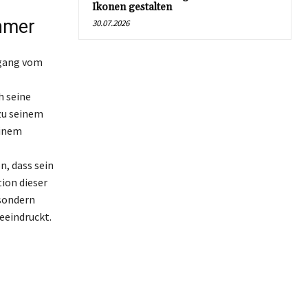
Ikonen gestalten
hmer
30.07.2026
rgang vom
h seine
 zu seinem
einem
n, dass sein
ion dieser
 sondern
eeindruckt.