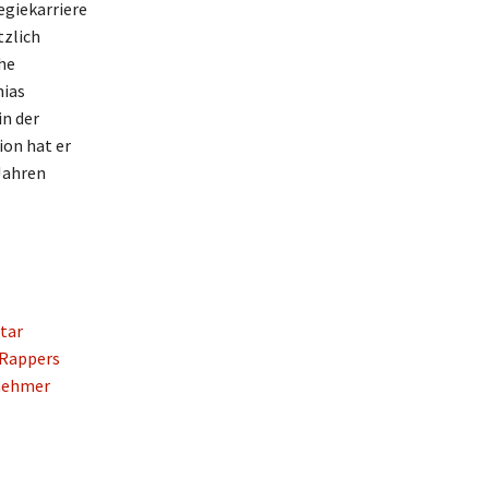
egiekarriere
tzlich
he
hias
in der
ion hat er
Jahren
tar
 Rappers
rnehmer