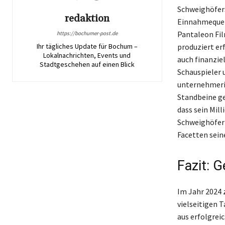
Schweighöfers
redaktion
Einnahmequell
Pantaleon Fil
https://bochumer-post.de
Ihr tägliches Update für Bochum –
produziert er
Lokalnachrichten, Events und
auch finanzie
Stadtgeschehen auf einen Blick
Schauspieler 
unternehmeris
Standbeine ge
dass sein Mil
Schweighöfer 
Facetten seine
Fazit: 
Im Jahr 2024 
vielseitigen 
aus erfolgrei