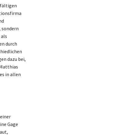
fältigen
tionsfirma
nd
, sondern
 als
gen durch
hiedlichen
en dazu bei,
 Matthias
s in allen
einer
eine Gage
aut,