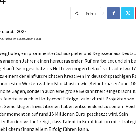
Teilen
rchivbild © Bochumer Post
eighöfer, ein prominenter Schauspieler und Regisseur aus Deutsc
ergangenen Jahren einen herausragenden Ruf erarbeitet und ein b
häuft. Sein geschätztes Nettovermögen beläuft sich auf etwa 17
 zu einem der einflussreichsten Kreativen im deutschsprachigen 
anntesten Werken zählen Blockbuster wie ‚Keinohrhasen‘ und ‚100
 hohe Gagen, sondern auch eine große Bekanntheit eingebracht h
s feierte er auch in Hollywood Erfolge, zuletzt mit Projekten wie
. Seine klugen Investitionen haben entscheidend zu seinem Rei
der momentan auf rund 15 Millionen Euro geschätzt wird. Sein
er Karriereverlauf zeigt, dass Talent in Kombination mit strate
eblichem finanziellem Erfolg führen kann.