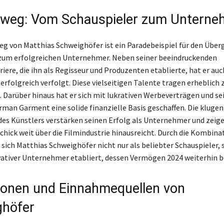
eweg: Vom Schauspieler zum Unterne
eg von Matthias Schweighöfer ist ein Paradebeispiel für den Übe
 zum erfolgreichen Unternehmer. Neben seiner beeindruckenden
iere, die ihn als Regisseur und Produzenten etablierte, hat er auc
erfolgreich verfolgt. Diese vielseitigen Talente tragen erheblich
 Darüber hinaus hat er sich mit lukrativen Werbeverträgen und s
man Garment eine solide finanzielle Basis geschaffen. Die klugen
es Künstlers verstärken seinen Erfolg als Unternehmer und zeige
hick weit über die Filmindustrie hinausreicht. Durch die Kombinat
sich Matthias Schweighöfer nicht nur als beliebter Schauspieler,
vativer Unternehmer etabliert, dessen Vermögen 2024 weiterhin b
tionen und Einnahmequellen von
ghöfer