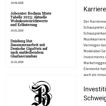
14.04.2026
Karrier
Jobcenter Bochum Miete
Tabelle 2023: Aktuelle
Wohnkostenrichtwerte
Der Karrierew
und Erläuterung
Schauspieler
14.01.2026
Schauspielkarr
Musikkarriere 
Duisburg löst
Vermögen bei.
Zusammenarbeit mit
Deutsche GigaNetz auf
Modelabel Ger
nach ausbleibendem
Glasfaserausbau
Investments d
21.01.2026
Marketinggesc
Elemente hat 
auch als inno
Investi
Schwei