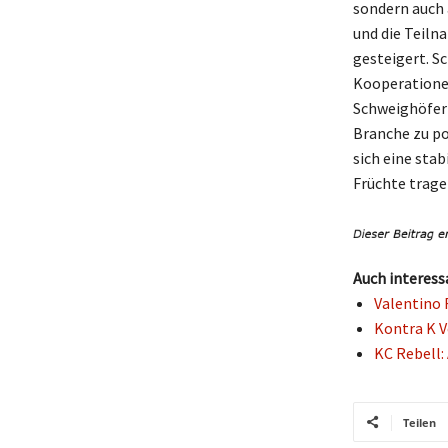
sondern auch 
und die Teiln
gesteigert. S
Kooperatione
Schweighöfer 
Branche zu po
sich eine sta
Früchte trage
Auch interess
Valentino 
Kontra K V
KC Rebell:
Teilen