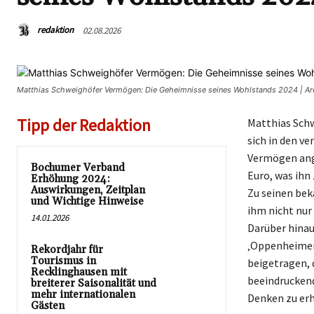
redaktion
02.08.2026
Matthias Schweighöfer Vermögen: Die Geheimnisse seines Wohlstands 2024 | A
Tipp der Redaktion
Matthias Schw
sich in den v
Vermögen ange
Bochumer Verband
Euro, was ihn
Erhöhung 2024:
Auswirkungen, Zeitplan
Zu seinen bek
und Wichtige Hinweise
ihm nicht nur
14.01.2026
Darüber hinau
‚Oppenheimer‘
Rekordjahr für
Tourismus in
beigetragen, 
Recklinghausen mit
beeindruckend
breiterer Saisonalität und
mehr internationalen
Denken zu erh
Gästen