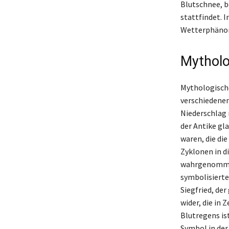
Blutschnee, b
stattfindet. 
Wetterphänom
Mytholo
Mythologische
verschiedenen
Niederschlag 
der Antike gl
waren, die di
Zyklonen in 
wahrgenommen
symbolisierten
Siegfried, de
wider, die in
Blutregens is
Symbol in der