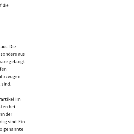
f die
aus. Die
esondere aus
häre gelangt
fen.
Fahrzeugen
sind.
artikel im
ten bei
nn der
ig sind. Ein
so genannte