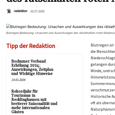
redaktion
02.07.2026
Blutregen Bedeutung: Ursachen und Auswirkungen des rätselhaften roten Nieders
Tipp der Redaktion
Blutregen ist
die Menschheit
Niederschlags,
Bochumer Verband
gelangen durc
Erhöhung 2024:
Auswirkungen, Zeitplan
Winde, und s
und Wichtige Hinweise
Himmelstönung
14.01.2026
Sommermonate
verschmutzen,
Rekordjahr für
Tourismus in
Historische A
Recklinghausen mit
oft als übern
breiterer Saisonalität und
mehr internationalen
Naturphänomen
Gästen