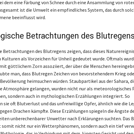
ei dem eine Färbung von Schnee durch eine Ansammlung von roten
Insgesamt ist die Umwelt ein empfindliches System, das durch sol
ene beeinflusst wird.
gische Betrachtungen des Blutregen
 Betrachtungen des Blutregens zeigen, dass dieses Naturereignis
 Kulturen als Vorzeichen für Unheil gedeutet wurde. Oftmals wurd
mit göttlichem Zorn assoziiert, der über die Menschen hereingebr
aubte man, dass Blutregen Zeichen von bevorstehendem Krieg od
e Bevölkerung heimsuchen würden. Staubpartikel aus der Sahara, di
die Atmosphäre gelangen, wurden nicht nur als meteorologische
, sondern auch in mythologischen Erzählungen integriert. So
 sie oft Blutverlust und das unfreiwillige Opfer, ähnlich wie die 
r gegen Drachen kämpfte. Diese Erzählungen spiegeln die Ängste 
 Zeiten unberechenbarer Unwetter nach Erklärungen suchten. Das B
t somit nicht nur ein Wetterphänomen, sondern auch ein tief ver
 Mythologie, das in Verbindung mit dem Jüngsten Gericht und den