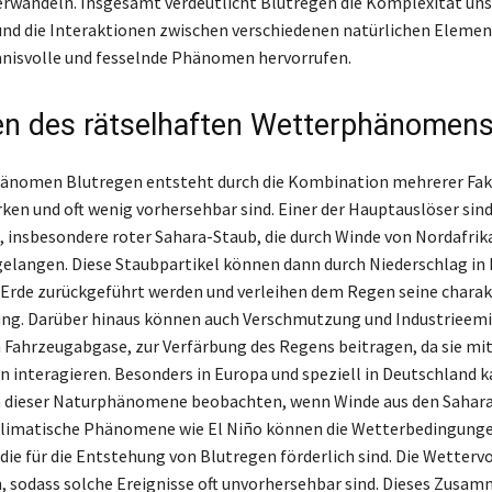
erwandeln. Insgesamt verdeutlicht Blutregen die Komplexität uns
d die Interaktionen zwischen verschiedenen natürlichen Element
nisvolle und fesselnde Phänomen hervorrufen.
n des rätselhaften Wetterphänomen
änomen Blutregen entsteht durch die Kombination mehrerer Fakt
n und oft wenig vorhersehbar sind. Einer der Hauptauslöser sin
, insbesondere roter Sahara-Staub, die durch Winde von Nordafrika
langen. Diese Staubpartikel können dann durch Niederschlag in
 Erde zurückgeführt werden und verleihen dem Regen seine charak
ung. Darüber hinaus können auch Verschmutzung und Industrieemi
h Fahrzeugabgase, zur Verfärbung des Regens beitragen, da sie mi
n interagieren. Besonders in Europa und speziell in Deutschland 
 dieser Naturphänomene beobachten, wenn Winde aus den Sahar
klimatische Phänomene wie El Niño können die Wetterbedingung
 die für die Entstehung von Blutregen förderlich sind. Die Wetter
n, sodass solche Ereignisse oft unvorhersehbar sind. Dieses Zusa