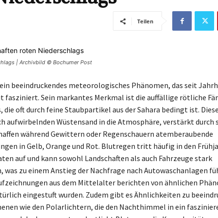
Teilen
chlags | Archivbild © Bochumer Post
 ein beeindruckendes meteorologisches Phänomen, das seit Jahr
 fasziniert. Sein markantes Merkmal ist die auffällige rötliche Fä
 die oft durch feine Staubpartikel aus der Sahara bedingt ist. Dies
h aufwirbelnden Wüstensand in die Atmosphäre, verstärkt durch 
chaffen während Gewittern oder Regenschauern atemberaubende
en in Gelb, Orange und Rot. Blutregen tritt häufig in den Frühj
n auf und kann sowohl Landschaften als auch Fahrzeuge stark
 was zu einem Anstieg der Nachfrage nach Autowaschanlagen füh
ufzeichnungen aus dem Mittelalter berichten von ähnlichen Phä
atürlich eingestuft wurden. Zudem gibt es Ähnlichkeiten zu beeind
en wie den Polarlichtern, die den Nachthimmel in ein faszinier