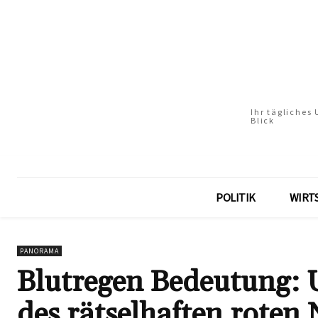
Ihr tägliches
Blick
POLITIK
WIRT
PANORAMA
Blutregen Bedeutung:
des rätselhaften roten 