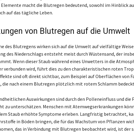
 Elemente macht die Blutregen bedeutend, sowohl im Hinblick au
ch auf das tägliche Leben.
ungen von Blutregen auf die Umwelt
 des Blutregens wirken sich auf die Umwelt auf vielfältige Weise 
ung des Niederschlags entsteht meist durch Wüstensand, der insb
ammt. Wenn dieser Staub während eines Unwetters in die Atmosp
r verbunden wird, führt dies zu den charakteristischen roten Trop
ffekte sind oft direkt sichtbar, zum Beispiel auf Oberflächen von 
 die nach einem Blutregen plötzlich mit rotem Schlamm bedeckt 
ndheitlichen Auswirkungen sind durch den Polleneinfluss und die P
cht zu unterschätzen. Menschen mit Atemwegserkrankungen könn
em Staub erhöhte Symptome erleben. Langfristig betrachtet, ka
rstoffe in Böden bringen, die für das Wachstum von Pflanzen wicht
omen, das in Verbindung mit Blutregen beobachtet wird, ist der 