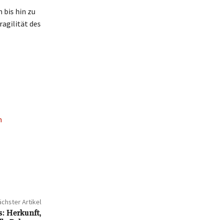
 bis hin zu
agilität des
n
chster Artikel
: Herkunft,