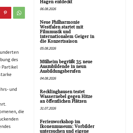
Hagen entdeckt
06.08.2026
Neue Philharmonie
Westfalen startet mit
Filmmusik und
internationalem Geiger in
die Konzertsaison
05.08.2026
hunderten
rbung des
Mülheim begrüßt 35 neue
e Partikel
Auszubildende in neun
Ausbildungsberufen
starke
04.08.2026
ahrs- und
Recklinghausen testet
Wassernebel gegen Hitze
an öffentlichen Plätzen
rt.
31.07.2026
nomenen, die
ruckenden
Ferienworkshop im
endes
Ikonenmuseum: Vorbilder
untersuchen und eigene