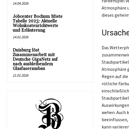
Farbenspiel v
14.04.2026
Atmosphäre un
dieses geheim
Jobcenter Bochum Miete
Tabelle 2023: Aktuelle
Wohnkostenrichtwerte
und Erläuterung
Ursache
14.01.2026
Das Wetterph
Duisburg löst
zusammenwirke
Zusammenarbeit mit
Deutsche GigaNetz auf
Staubpartikel
nach ausbleibendem
Glasfaserausbau
Atmosphäre ge
21.01.2026
Regen auf die
rötliche Färb
einschließlic
Staubpartikel
Auswirkungen
wehen. Auch 
beeinflussen,
kann variiere