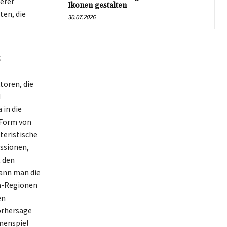
erer
Ikonen gestalten
en, die
30.07.2026
s
oren, die
d
 in die
 Form von
teristische
ssionen,
t den
kann man die
a-Regionen
en
vorhersage
mmenspiel