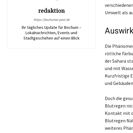
verschiedener
redaktion
Umwelt als au
https://bochumer-post.de
Ihr tägliches Update für Bochum –
Auswirk
Lokalnachrichten, Events und
Stadtgeschehen auf einen Blick
Die Phänomene
rötliche Färb
der Sahara st
und mit Wasse
Kurzfristige E
und Gebäuden,
Doch die gesu
Blutregen ni
Kontakt mit d
Blutregen Näh
weiteres Phän