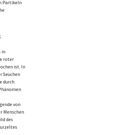
 Partikeln
che
s
 in
e roter
ochen ist. In
er Seuchen
e durch
s Phänomen
Legende von
der Menschen
ild des
wurzeltes