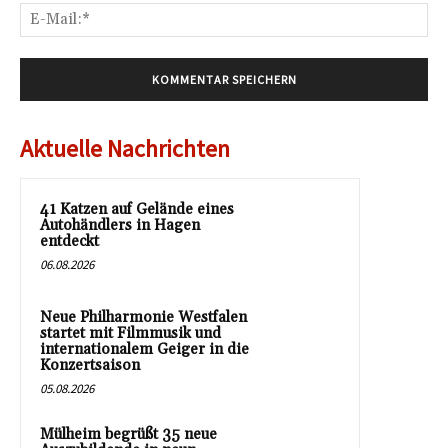
E-
Mai
Aktuelle Nachrichten
41 Katzen auf Gelände eines
Autohändlers in Hagen
entdeckt
06.08.2026
Neue Philharmonie Westfalen
startet mit Filmmusik und
internationalem Geiger in die
Konzertsaison
05.08.2026
Mülheim begrüßt 35 neue