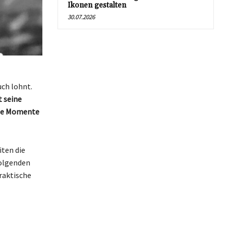
Ikonen gestalten
30.07.2026
uch lohnt.
t seine
oße Momente
iten die
folgenden
raktische