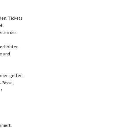
len. Tickets
ll
eiten des
überhöhten
ke und
nnen gelten.
‑Pässe,
er
niert.