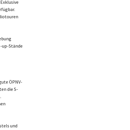
 Exklusive
rfügbar.
diotouren
gebung
p-up-Stände
t gute ÖPNV-
en die S-
.
nen
stels und