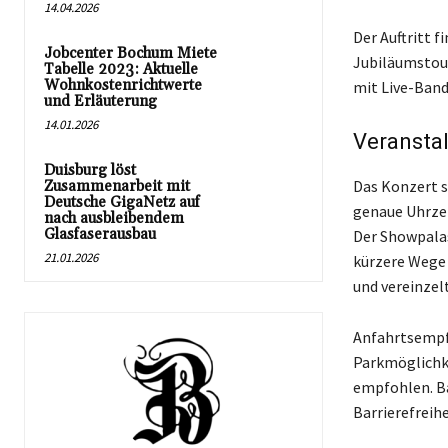
14.04.2026
Der Auftritt 
Jobcenter Bochum Miete
Jubiläumstour
Tabelle 2023: Aktuelle
Wohnkostenrichtwerte
mit Live-Band
und Erläuterung
14.01.2026
Veranstal
Duisburg löst
Das Konzert s
Zusammenarbeit mit
Deutsche GigaNetz auf
genaue Uhrze
nach ausbleibendem
Glasfaserausbau
Der Showpalas
21.01.2026
kürzere Wege 
und vereinzel
Anfahrtsempfe
Parkmöglichke
empfohlen. Ba
Barrierefreihe