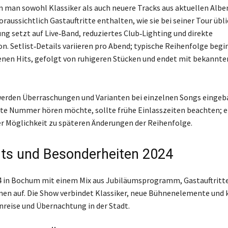
 man sowohl Klassiker als auch neuere Tracks aus aktuellen Alben
voraussichtlich Gastauftritte enthalten, wie sie bei seiner Tour übli
ung setzt auf Live‑Band, reduziertes Club‑Lighting und direkte
on. Setlist‑Details variieren pro Abend; typische Reihenfolge begi
nen Hits, gefolgt von ruhigeren Stücken und endet mit bekannten
 werden Überraschungen und Varianten bei einzelnen Songs eingeb
te Nummer hören möchte, sollte frühe Einlasszeiten beachten; e
r Möglichkeit zu späteren Änderungen der Reihenfolge.
hts und Besonderheiten 2024
24 in Bochum mit einem Mix aus Jubiläumsprogramm, Gastauftritt
nen auf. Die Show verbindet Klassiker, neue Bühnenelemente und
nreise und Übernachtung in der Stadt.