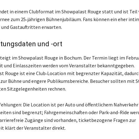
findet in einem Clubformat im Showpalast Rouge statt und ist Teil 
nee zum 25‑jährigen Bühnenjubiläum. Fans können ein eher inti
 und Gastauftritten erwarten.
tungsdaten und -ort
teigt im Showpalast Rouge in Bochum. Der Termin liegt im Februa
it und Einlasszeiten werden vom Veranstalter bekanntgegeben.
t Rouge ist eine Club‑Location mit begrenzter Kapazität, dadur
zur Bühne und engere Publikumsbereiche. Besucher sollten mit 
ten Sitzgelegenheiten rechnen.
hlungen: Die Location ist per Auto und öffentlichem Nahverkehr 
iten sind begrenzt; Fahrgemeinschaften oder Park-and-Ride wer
rrierefreie Zugänge sind vorhanden, ticketbezogene Fragen zur
it klärt der Veranstalter direkt.