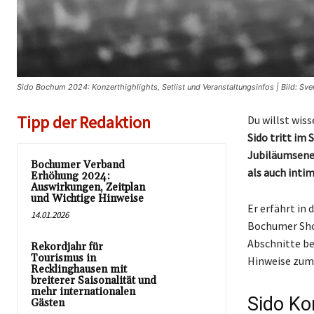
Sido Bochum 2024: Konzerthighlights, Setlist und Veranstaltungsinfos | Bild: Sv
Tipp der Redaktion
Du willst wis
Sido tritt im
Jubiläumsene
Bochumer Verband
als auch inti
Erhöhung 2024:
Auswirkungen, Zeitplan
und Wichtige Hinweise
Er erfährt in
14.01.2026
Bochumer Sho
Abschnitte b
Rekordjahr für
Tourismus in
Hinweise zum 
Recklinghausen mit
breiterer Saisonalität und
mehr internationalen
Sido Ko
Gästen