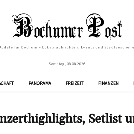
 Update für Bochum – Lokalnachrichten, Events und Stadtgescheh
Samstag, 08.08.2026
SCHAFT
PANORAMA
FREIZEIT
FINANZEN
erthighlights, Setlist 