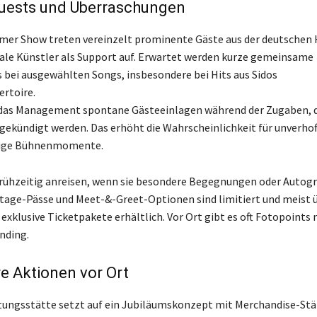
Guests und Überraschungen
mer Show treten vereinzelt prominente Gäste aus der deutschen
ale Künstler als Support auf. Erwartet werden kurze gemeinsame
bei ausgewählten Songs, insbesondere bei Hits aus Sidos
rtoire.
das Management spontane Gästeeinlagen während der Zugaben, d
gekündigt werden. Das erhöht die Wahrscheinlichkeit für unverhof
lige Bühnenmomente.
 frühzeitig anreisen, wenn sie besondere Begegnungen oder Auto
tage-Pässe und Meet-&-Greet-Optionen sind limitiert und meist 
exklusive Ticketpakete erhältlich. Vor Ort gibt es oft Fotopoints 
nding.
e Aktionen vor Ort
tungsstätte setzt auf ein Jubiläumskonzept mit Merchandise-St