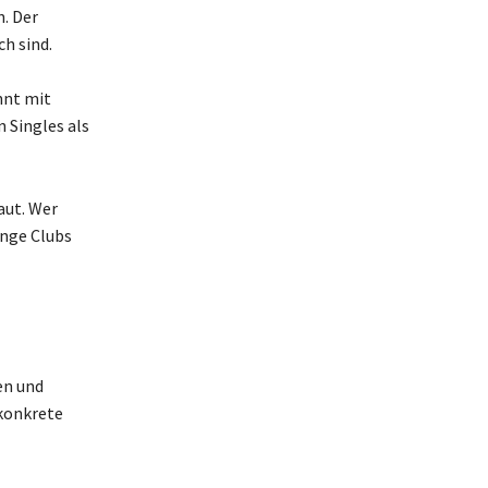
. Der
ch sind.
nnt mit
 Singles als
aut. Wer
nge Clubs
en und
 konkrete