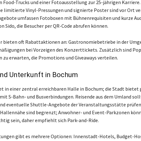
en Food-Trucks und einer Fotoausstellung zur 25-jährigen Karriere.
e limitierte Vinyl-Pressungen und signierte Poster sind vor Ort ve
Angebote umfassen Fotoboxen mit Bühnenrequisiten und kurze Au
von Sido, die Besucher per QR-Code abrufen können.
r bieten oft Rabattaktionen an: Gastronomiebetriebe in der Um
ßigungen bei Vorzeigen des Konzerttickets. Zusätzlich sind Po
 zu erwarten, die Promotions und Giveaways verteilen.
und Unterkunft in Bochum
et in einer zentral erreichbaren Halle in Bochum; die Stadt biete
it S-Bahn- und Busverbindungen. Reisende aus dem Umland sollt
nd eventuelle Shuttle-Angebote der Veranstaltungsstätte prüfen
n Hallennähe sind begrenzt; Anwohner- und Event-Parkzonen kön
htig sein, daher empfiehlt sich Park-and-Ride.
tungen gibt es mehrere Optionen: Innenstadt-Hotels, Budget-Ho