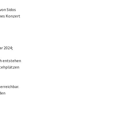
von Sidos
mes Konzert
r 2024;
ch entstehen
Stehplätzen
erreichbar.
den