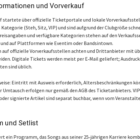
formationen und Vorverkauf
 startete über offizielle Ticketportale und lokale Vorverkaufsstel
 Kategorie (Steh, Sitz, VIP) und sind aufgrund der Clubgröße schne
Preisangaben und verfügbare Kategorien stehen auf den Verkaufss
 und auf Plattformen wie Eventim oder Bandsintown.
n auf offizielle Vorverkaufsstellen achten und Drittanbieter mit 
iden. Digitale Tickets werden meist per E‑Mail geliefert; Ausdruc
ten sind üblich.
eise: Eintritt mit Ausweis erforderlich, Altersbeschränkungen kö
 Umtausch erfolgen nur gemäß den AGB des Ticketanbieters. VIP
oder signierte Artikel sind separat buchbar, wenn vom Veranstalt
 und Setlist
ert ein Programm, das Songs aus seiner 25‑jährigen Karriere kombi