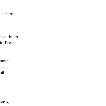
 Hip-Hop-
ie nicht im
fte Duette
gramme
über
mit
änden,