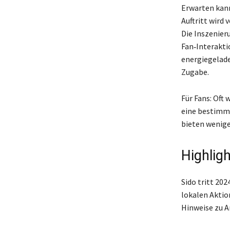
Erwarten kann
Auftritt wird 
Die Inszenier
Fan‑Interakti
energiegelade
Zugabe.
Für Fans: Oft
eine bestimm
bieten wenige
Highlig
Sido tritt 20
lokalen Aktio
Hinweise zu A