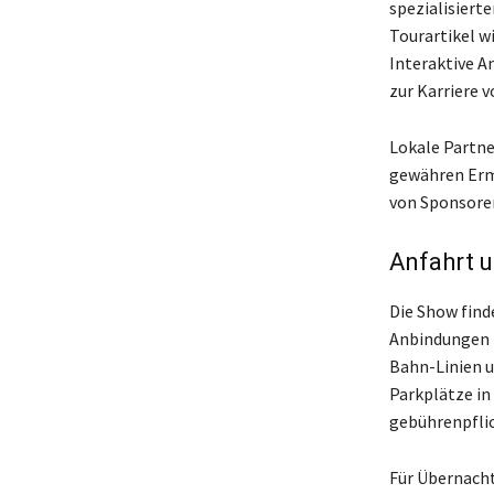
spezialisiert
Tourartikel wi
Interaktive 
zur Karriere 
Lokale Partne
gewähren Ermä
von Sponsoren
Anfahrt 
Die Show find
Anbindungen m
Bahn-Linien u
Parkplätze i
gebührenpflic
Für Übernach