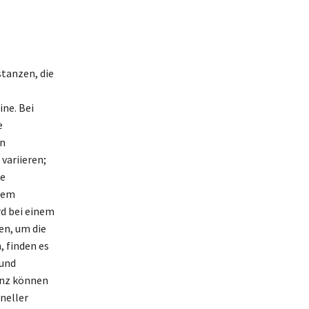
stanzen, die
ne. Bei
e
en
variieren;
te
nem
rd bei einem
en, um die
, finden es
 und
anz können
neller