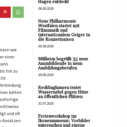
Hagen entdeckt
06.08.2026
Neue Philharmonie
Westfalen startet mit
Filmmusik und
internationalem Geiger in
die Konzertsaison
05.08.2026
anzen wie
er einer
Mülheim begrüßt 35 neue
kann
Auszubildende in neun
Ausbildungsberufen
is hin zu
04.08.2026
cht
 Verbindung
Recklinghausen testet
ines kalten
Wassernebel gegen Hitze
an öffentlichen Plätzen
 sofortige
31.07.2026
hrittweise
lgt und oft
Ferienworkshop im
en Ansätzen
Ikonenmuseum: Vorbilder
untersuchen und eigene