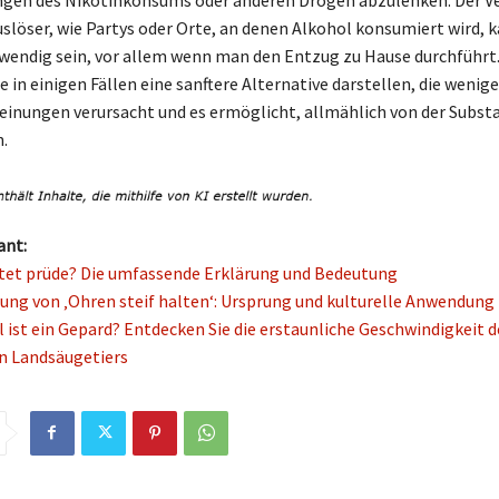
gen des Nikotinkonsums oder anderen Drogen abzulenken. Der Ve
löser, wie Partys oder Orte, an denen Alkohol konsumiert wird, 
wendig sein, vor allem wenn man den Entzug zu Hause durchführt
in einigen Fällen eine sanftere Alternative darstellen, die wenige
inungen verursacht und es ermöglicht, allmählich von der Subst
.
ant:
et prüde? Die umfassende Erklärung und Bedeutung
ung von ‚Ohren steif halten‘: Ursprung und kulturelle Anwendung
l ist ein Gepard? Entdecken Sie die erstaunliche Geschwindigkeit d
n Landsäugetiers