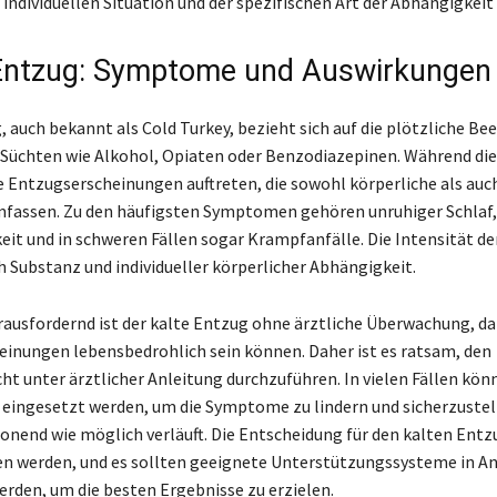
individuellen Situation und der spezifischen Art der Abhängigkeit 
Entzug: Symptome und Auswirkungen
, auch bekannt als Cold Turkey, bezieht sich auf die plötzliche Be
Süchten wie Alkohol, Opiaten oder Benzodiazepinen. Während die
 Entzugserscheinungen auftreten, die sowohl körperliche als auc
assen. Zu den häufigsten Symptomen gehören unruhiger Schlaf,
keit und in schweren Fällen sogar Krampfanfälle. Die Intensität 
ch Substanz und individueller körperlicher Abhängigkeit.
ausfordernd ist der kalte Entzug ohne ärztliche Überwachung, da
inungen lebensbedrohlich sein können. Daher ist es ratsam, den
t unter ärztlicher Anleitung durchzuführen. In vielen Fällen kön
ingesetzt werden, um die Symptome zu lindern und sicherzustell
onend wie möglich verläuft. Die Entscheidung für den kalten Entz
n werden, und es sollten geeignete Unterstützungssysteme in A
en, um die besten Ergebnisse zu erzielen.