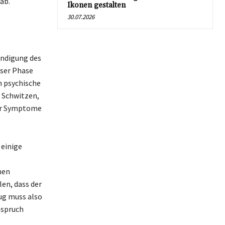
ab.
Ikonen gestalten
30.07.2026
endigung des
ser Phase
h psychische
 Schwitzen,
der Symptome
 einige
nen
en, dass der
ug muss also
nspruch