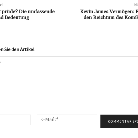
el
Nä
t prüde? Die umfassende
Kevin James Vermögen: Ei
nd Bedeutung
den Reichtum des Komik
 Sie den Artikel
Name:*
E-
Mail:*