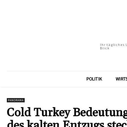
Ihr tägliches
Blick
POLITIK
WIRT
PANORAMA
Cold Turkey Bedeutung
des kalten Entzugs stec