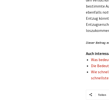
den Versuchun
bestimmte Aus
ebenfalls not
Entzug könnte 
Entzugsersche
loszukommen
Auch interess
Was bedeut
Die Bedeut
Wie schnel
schnellste
Teilen