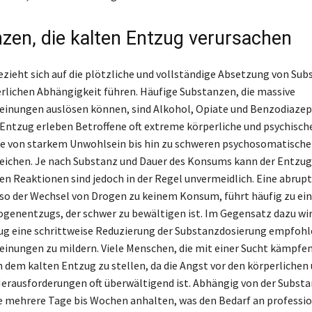
zen, die kalten Entzug verursachen
ezieht sich auf die plötzliche und vollständige Absetzung von Sub
erlichen Abhängigkeit führen. Häufige Substanzen, die massive
inungen auslösen können, sind Alkohol, Opiate und Benzodiazepi
Entzug erleben Betroffene oft extreme körperliche und psychisch
e von starkem Unwohlsein bis hin zu schweren psychosomatisch
chen. Je nach Substanz und Dauer des Konsums kann der Entzug 
hen Reaktionen sind jedoch in der Regel unvermeidlich. Eine abrup
so der Wechsel von Drogen zu keinem Konsum, führt häufig zu ei
ogenentzugs, der schwer zu bewältigen ist. Im Gegensatz dazu wi
g eine schrittweise Reduzierung der Substanzdosierung empfohl
inungen zu mildern. Viele Menschen, die mit einer Sucht kämpfen
ch dem kalten Entzug zu stellen, da die Angst vor den körperlichen
erausforderungen oft überwältigend ist. Abhängig von der Subst
mehrere Tage bis Wochen anhalten, was den Bedarf an professio