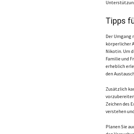
Unterstützung
Tipps f
Der Umgang mi
körperlicher 
Nikotin. Um d
Familie und F
erheblich erl
den Austausch
Zusätzlich ka
vorzubereiten
Zeichen des E
verstehen und
Planen Sie au