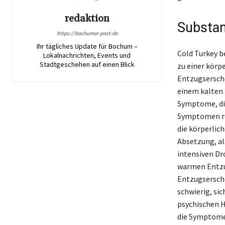
redaktion
Substan
https://bochumer-post.de
Ihr tägliches Update für Bochum –
Cold Turkey b
Lokalnachrichten, Events und
Stadtgeschehen auf einen Blick
zu einer körp
Entzugsersche
einem kalten 
Symptome, di
Symptomen rei
die körperlic
Absetzung, al
intensiven Dr
warmen Entzu
Entzugsersche
schwierig, si
psychischen H
die Symptome 