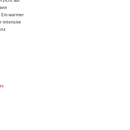
rzicht auf
kann
. Ein warmer
r intensive
anz
es