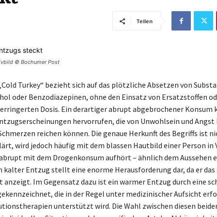
Teilen
hivbild © Bochumer Post
„Cold Turkey“ bezieht sich auf das plötzliche Absetzen von Subst
hol oder Benzodiazepinen, ohne den Einsatz von Ersatzstoffen od
verringerten Dosis. Ein derartiger abrupt abgebrochener Konsum 
ntzugserscheinungen hervorrufen, die von Unwohlsein und Angst b
Schmerzen reichen können. Die genaue Herkunft des Begriffs ist ni
lärt, wird jedoch häufig mit dem blassen Hautbild einer Person in
 abrupt mit dem Drogenkonsum aufhört – ähnlich dem Aussehen e
n kalter Entzug stellt eine enorme Herausforderung dar, da er das
t anzeigt. Im Gegensatz dazu ist ein warmer Entzug durch eine sc
ekennzeichnet, die in der Regel unter medizinischer Aufsicht erfo
utionstherapien unterstützt wird. Die Wahl zwischen diesen beid