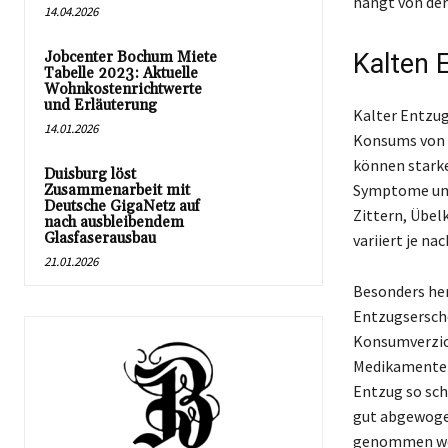
hängt von der 
14.04.2026
Jobcenter Bochum Miete
Kalten 
Tabelle 2023: Aktuelle
Wohnkostenrichtwerte
und Erläuterung
Kalter Entzug
14.01.2026
Konsums von 
können starke
Duisburg löst
Symptome umf
Zusammenarbeit mit
Deutsche GigaNetz auf
Zittern, Übel
nach ausbleibendem
Glasfaserausbau
variiert je na
21.01.2026
Besonders her
Entzugsersche
Konsumverzich
Medikamente e
Entzug so sch
gut abgewoge
genommen werd