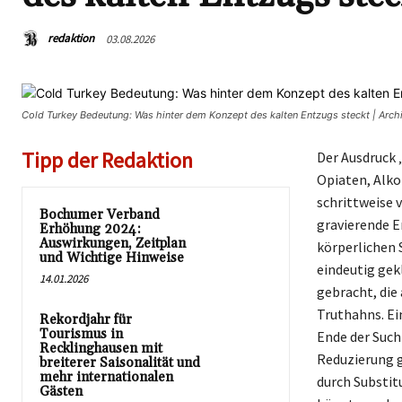
redaktion
03.08.2026
Cold Turkey Bedeutung: Was hinter dem Konzept des kalten Entzugs steckt | Arc
Tipp der Redaktion
Der Ausdruck 
Opiaten, Alko
schrittweise 
Bochumer Verband
gravierende E
Erhöhung 2024:
Auswirkungen, Zeitplan
körperlichen 
und Wichtige Hinweise
eindeutig gek
14.01.2026
gebracht, die
Truthahns. Ei
Rekordjahr für
Tourismus in
Ende der Such
Recklinghausen mit
Reduzierung g
breiterer Saisonalität und
mehr internationalen
durch Substit
Gästen