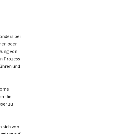
onders bei
nen oder
tzung von
en Prozess
führen und
ptome
er die
sser zu
m sich von