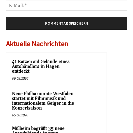
E-
Mai
Aktuelle Nachrichten
41 Katzen auf Gelände eines
Autohändlers in Hagen
entdeckt
06.08.2026
Neue Philharmonie Westfalen
startet mit Filmmusik und
internationalem Geiger in die
Konzertsaison
05.08.2026
Mülheim begrüßt 35 neue