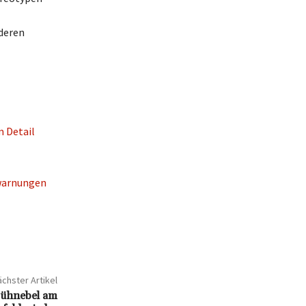
 deren
m Detail
swarnungen
chster Artikel
rühnebel am