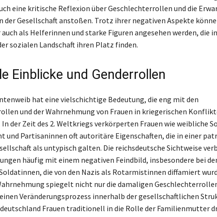
uch eine kritische Reflexion über Geschlechterrollen und die Erw
in der Gesellschaft anstoßen. Trotz ihrer negativen Aspekte könn
 auch als Helferinnen und starke Figuren angesehen werden, die in
er sozialen Landschaft ihren Platz finden.
le Einblicke und Genderrollen
lintenweib hat eine vielschichtige Bedeutung, die eng mit den
ollen und der Wahrnehmung von Frauen in kriegerischen Konflik
 In der Zeit des 2. Weltkriegs verkörperten Frauen wie weibliche 
 und Partisaninnen oft autoritäre Eigenschaften, die in einer patr
ellschaft als untypisch galten. Die reichsdeutsche Sichtweise ve
ungen häufig mit einem negativen Feindbild, insbesondere bei de
Soldatinnen, die von den Nazis als Rotarmistinnen diffamiert wurd
hrnehmung spiegelt nicht nur die damaligen Geschlechterrollen
einen Veränderungsprozess innerhalb der gesellschaftlichen Stru
eutschland Frauen traditionell in die Rolle der Familienmutter d