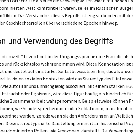
chen Fortschritte als auch die Schwierigkeiten wider, mit denen Fr
ominierten Welt konfrontiert waren, sei es im Russischen Bürger
flikten. Das Verständnis dieses Begriffs ist eng verbunden mit de
er Geschlechterrollen über verschiedene Epochen hinweg.
ion und Verwendung des Begriffs
Flintenweib“ bezeichnet in der Umgangssprache eine Frau, die als h
s und rücksichtslos wahrgenommen wird. Diese Konnotation ist 
zt und deutet auf ein starkes Selbstbewusstsein hin, das als unwei
d. In vielen sozialen Kontexten wird das Stereotyp des Flintenwe
 wie autoritär und unnachgiebig assoziiert. Mit einem starken EG
bstsucht oder Egoismus, wird diese Figur häufig als hinderlich für
liche Zusammenarbeit wahrgenommen. Beispielsweise können Fr
ionen, wie Schülersprecherinnen oder Soldatinnen, manchmal in 
geordnet werden, gerade wenn sie den Anforderungen an Weiblich
n. Diese stereotypisierte Darstellung erinnert an historische Pro
nerdominierten Rollen, wie Amazonen, darstellt. Die Verwendung 