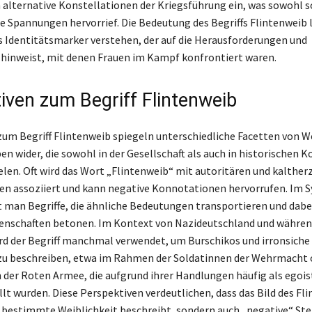
n alternative Konstellationen der Kriegsführung ein, was sowohl s
le Spannungen hervorrief. Die Bedeutung des Begriffs Flintenweib l
s Identitätsmarker verstehen, der auf die Herausforderungen und
hinweist, mit denen Frauen im Kampf konfrontiert waren.
tiven zum Begriff Flintenweib
zum Begriff Flintenweib spiegeln unterschiedliche Facetten von W
en wider, die sowohl in der Gesellschaft als auch in historischen 
ielen. Oft wird das Wort „Flintenweib“ mit autoritären und kalther
en assoziiert und kann negative Konnotationen hervorrufen. Im 
t man Begriffe, die ähnliche Bedeutungen transportieren und dabei
nschaften betonen. Im Kontext von Nazideutschland und während
rd der Begriff manchmal verwendet, um Burschikos und irronsiche
zu beschreiben, etwa im Rahmen der Soldatinnen der Wehrmacht 
 der Roten Armee, die aufgrund ihrer Handlungen häufig als egois
llt wurden. Diese Perspektiven verdeutlichen, dass das Bild des Fl
e bestimmte Weiblichkeit beschreibt, sondern auch „negative“ St