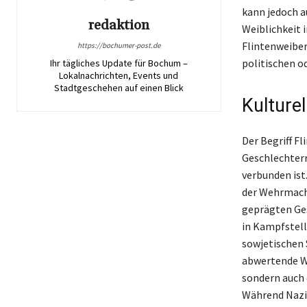
kann jedoch a
redaktion
Weiblichkeit 
Flintenweiber
https://bochumer-post.de
politischen od
Ihr tägliches Update für Bochum –
Lokalnachrichten, Events und
Stadtgeschehen auf einen Blick
Kulturel
Der Begriff F
Geschlechterr
verbunden ist.
der Wehrmacht
geprägten Ges
in Kampfstell
sowjetischen 
abwertende Wa
sondern auch 
Während Nazid