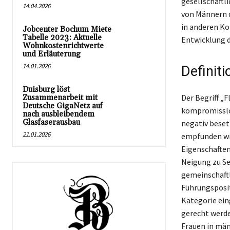
gesellschaftli
14.04.2026
von Männern d
in anderen Kon
Jobcenter Bochum Miete
Tabelle 2023: Aktuelle
Entwicklung d
Wohnkostenrichtwerte
und Erläuterung
14.01.2026
Definit
Duisburg löst
Der Begriff „
Zusammenarbeit mit
Deutsche GigaNetz auf
kompromisslo
nach ausbleibendem
Glasfaserausbau
negativ beset
21.01.2026
empfunden wir
Eigenschaften
Neigung zu Sel
gemeinschaft
Führungsposit
Kategorie ein
gerecht werde
Frauen in män