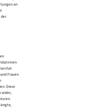
artungen an
en
 der
ten
Soldatinnen
iarchal
rband Frauen
n
en. Diese
 wider,
kturen.
rängte,