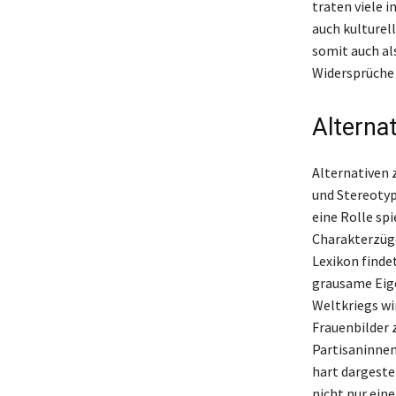
traten viele i
auch kulturel
somit auch al
Widersprüche 
Alterna
Alternativen 
und Stereotyp
eine Rolle sp
Charakterzüg
Lexikon finde
grausame Eige
Weltkriegs wi
Frauenbilder 
Partisaninnen
hart dargeste
nicht nur ein