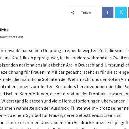
Teilen
 © Bochumer Post
lintenweib‘ hat seinen Ursprung in einer bewegten Zeit, die von ti
 und Konflikten geprägt war, insbesondere während des Zweiten
olgenden nationalsozialistischen Ära in Deutschland. Ursprünglich
ezeichnung für Frauen im Militär gedacht, steht er für die streng
kmale, die männliche Soldaten der Wehrmacht und der Roten Arm
ntrahentinnen zuordneten. Besonders hervorzuheben sind die Pa
jetischen Kämpferinnen, die oft direkt an der Front aktiv waren, 
 Widerstand leisteten und viele Herausforderungen überwanden. 
Rahmen wandelte sich der Ausdruck ‚Flintenweib‘ – trotz seiner n
 – zu einem Symbol für Frauen, deren Selbstbewusstsein und
heit unter extremen Umständen zum Ausdruck kamen. Er spiegelt