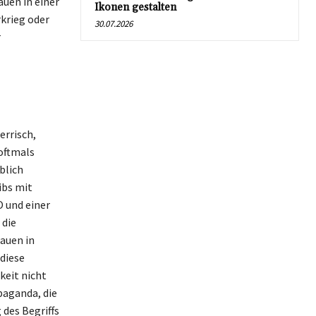
auen in einer
Ikonen gestalten
krieg oder
30.07.2026
r
errisch,
oftmals
blich
ibs mit
O und einer
 die
auen in
diese
keit nicht
paganda, die
des Begriffs