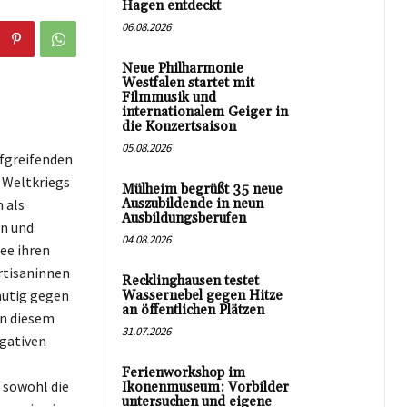
Hagen entdeckt
06.08.2026
Neue Philharmonie
Westfalen startet mit
Filmmusik und
internationalem Geiger in
die Konzertsaison
05.08.2026
efgreifenden
 Weltkriegs
Mülheim begrüßt 35 neue
 als
Auszubildende in neun
Ausbildungsberufen
en und
04.08.2026
ee ihren
rtisaninnen
Recklinghausen testet
mutig gegen
Wassernebel gegen Hitze
an öffentlichen Plätzen
In diesem
31.07.2026
egativen
Ferienworkshop im
 sowohl die
Ikonenmuseum: Vorbilder
untersuchen und eigene