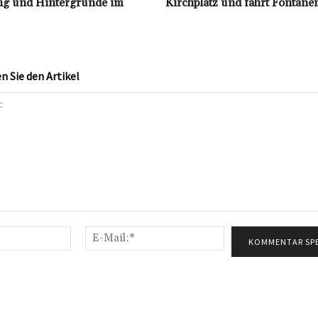
ng und Hintergründe im
Kirchplatz und fährt Fontäne
 Sie den Artikel
Name:*
E-
Mail:*