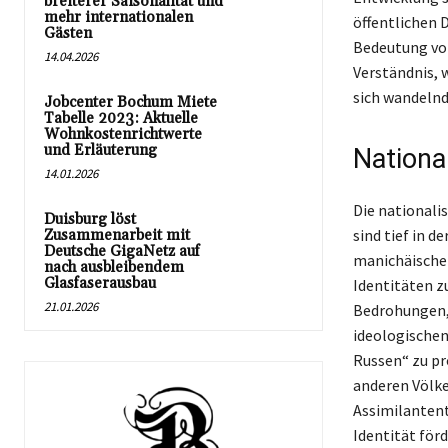
breiterer Saisonalität und
mehr internationalen
öffentlichen 
Gästen
Bedeutung von
14.04.2026
Verständnis, 
sich wandelnd
Jobcenter Bochum Miete
Tabelle 2023: Aktuelle
Wohnkostenrichtwerte
und Erläuterung
National
14.01.2026
Die nationalis
Duisburg löst
sind tief in d
Zusammenarbeit mit
Deutsche GigaNetz auf
manichäischen
nach ausbleibendem
Glasfaserausbau
Identitäten 
21.01.2026
Bedrohungen, 
ideologischen
Russen“ zu pr
anderen Völke
Assimilantent
Identität för