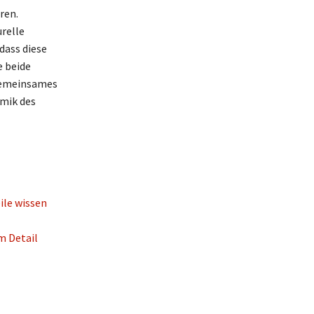
ren.
relle
dass diese
e beide
 gemeinsames
amik des
ile wissen
m Detail