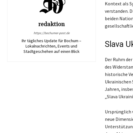
Kontext als S
verstanden. D
beiden Natione
redaktion
gesellschaftl
https://bochumer-post.de
Ihr tägliches Update für Bochum –
Slava U
Lokalnachrichten, Events und
Stadtgeschehen auf einen Blick
Der Ruhm der 
des Widerstan
historische V
Ukrainischen 
Jahren, insbe
„Slava Ukrain
Ursprünglich 
neue Dimensi
Unterstützung