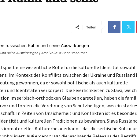
Teilen
m und seine Auswirkungen | Archivbild © Bochumer Post
 spielt eine wesentliche Rolle für die kulturelle Identität sowohl
iens. Im Kontext des Konflikts zwischen der Ukraine und Russland 
deutung gewonnen, da er sowohl politische als auch kulturelle
en und Identitäten verkörpert. Die Feierlichkeiten zu Slava, welch
ition im serbisch-orthodoxen Glauben darstellen, heben die famil
vor und fördern die Verehrung von Schutzheiligen, was ein starke
chafft. In Zeiten von Unsicherheit und Konflikten ist es besonder
 Identität und kulturellen Traditionen zu bewahren. Slava Russland
 immaterielles Kulturerbe anerkannt, das die serbische Kultur u
ymbolisiert. Außerdem trägt die wachsende Relevanz des Begriffs