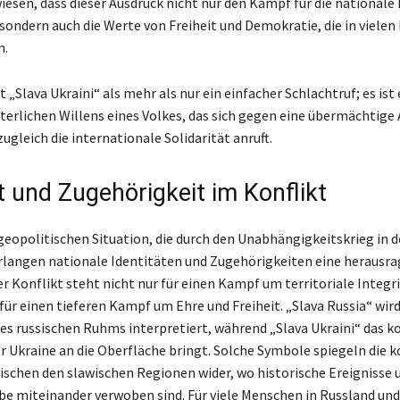
iesen, dass dieser Ausdruck nicht nur den Kampf für die nationale 
 sondern auch die Werte von Freiheit und Demokratie, die in vielen
n.
 „Slava Ukraini“ als mehr als nur ein einfacher Schlachtruf; es ist
terlichen Willens eines Volkes, das sich gegen eine übermächtige
ugleich die internationale Solidarität anruft.
t und Zugehörigkeit im Konflikt
geopolitischen Situation, die durch den Unabhängigkeitskrieg in d
erlangen nationale Identitäten und Zugehörigkeiten eine herausr
r Konflikt steht nicht nur für einen Kampf um territoriale Integri
ür einen tieferen Kampf um Ehre und Freiheit. „Slava Russia“ wird 
des russischen Ruhms interpretiert, während „Slava Ukraini“ das ko
r Ukraine an die Oberfläche bringt. Solche Symbole spiegeln die 
schen den slawischen Regionen wider, wo historische Ereignisse 
rbe miteinander verwoben sind. Für viele Menschen in Russland und