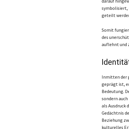
darauf hingew
symbolisiert,
geteilt werde
Somit fungiert
des unerschüt
auflehnt und z
Identitä
Inmitten der 
geprägt ist, 
Bedeutung. De
sondern auch f
als Ausdruck 
Gedächtnis de
Beziehung zwi
kulturelles E