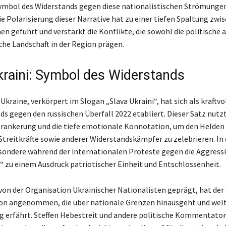
ymbol des Widerstands gegen diese nationalistischen Strömunge
ie Polarisierung dieser Narrative hat zu einer tiefen Spaltung zwi
n geführt und verstärkt die Konflikte, die sowohl die politische a
iche Landschaft in der Region prägen.
kraini: Symbol des Widerstands
Ukraine, verkörpert im Slogan „Slava Ukraini“, hat sich als kraftv
ds gegen den russischen Überfall 2022 etabliert. Dieser Satz nutzt
erankerung und die tiefe emotionale Konnotation, um den Helde
Streitkräfte sowie anderer Widerstandskämpfer zu zelebrieren. In
sondere während der internationalen Proteste gegen die Aggress
i“ zu einem Ausdruck patriotischer Einheit und Entschlossenheit.
von der Organisation Ukrainischer Nationalisten geprägt, hat der
on angenommen, die über nationale Grenzen hinausgeht und wel
 erfährt. Steffen Hebestreit und andere politische Kommentato