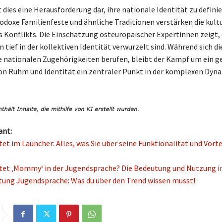
 dies eine Herausforderung dar, ihre nationale Identität zu definie
odoxe Familienfeste und ähnliche Traditionen verstärken die kultu
 Konflikts. Die Einschätzung osteuropäischer Expertinnen zeigt, 
tief in der kollektiven Identität verwurzelt sind. Während sich di
re nationalen Zugehörigkeiten berufen, bleibt der Kampf um ein
on Ruhm und Identität ein zentraler Punkt in der komplexen Dyn
ant:
et im Launcher: Alles, was Sie über seine Funktionalität und Vorte
et ‚Mommy‘ in der Jugendsprache? Die Bedeutung und Nutzung i
ung Jugendsprache: Was du über den Trend wissen musst!