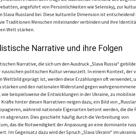
Debatten, angeführt von Persönlichkeiten wie Selenskyj, zur kultu
 Slava Russland bei. Diese kulturelle Dimension ist entscheidend 
wie Traditionen Menschen miteinander verbinden und ihre Identität
en Welt stärken.
istische Narrative und ihre Folgen
tischen Narrative, die sich um den Ausdruck „Slava Russia“ gebild
er russischen politischen Kultur verwurzelt. In einem Kontext, der
 Weltbild geprägt ist, werden diese Erzählungen oft verwendet, 
zu stärken und den nationalen Widerstand gegen wahrgenommene
wie beispielsweise die Entwicklungen in der Ukraine, zu mobilisie
 Kräfte hinter diesen Narrativen neigen dazu, ein Bild von „Russla
opagieren, während nationale Eigenarten betont werden, die die 
rn abgrenzen. Dies geschieht häufig durch die Verbreitung von
um, das die Notwendigkeit der Anpassung an eine dominante russ
dert. Im Gegensatz dazu wird der Spruch „Slava Ukraini“ im ukraini