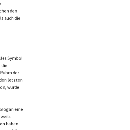
n
schen den
ls auch die
olles Symbol
 die
n Ruhm der
 den letzten
ion, wurde
 Slogan eine
tweite
ren haben