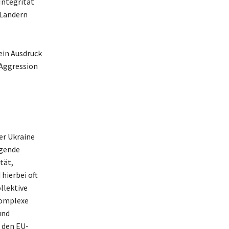
Integrität
 Ländern
 ein Ausdruck
 Aggression
er Ukraine
agende
tät,
hierbei oft
llektive
komplexe
und
 den EU-