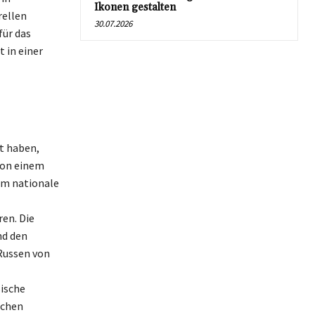
Ikonen gestalten
rellen
30.07.2026
für das
 in einer
et haben,
 von einem
um nationale
ren. Die
nd den
Russen von
ische
schen