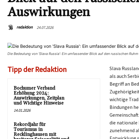
Auswirkungen
redaktion
24.07.2026
Die Bedeutung von 'Slava Russia': Ein umfassender Blick auf den russischen Ruh
Tipp der Redaktion
Slava Russland
als auch Serb
Begriff an Be
Bochumer Verband
Zugehörigkeit
Erhöhung 2024:
Auswirkungen, Zeitplan
wichtige Trad
und Wichtige Hinweise
Bindungen her
14.01.2026
Gemeinschaft s
die nationale
Rekordjahr für
Tourismus in
zunehmend als
Recklinghausen mit
Entwicklung s