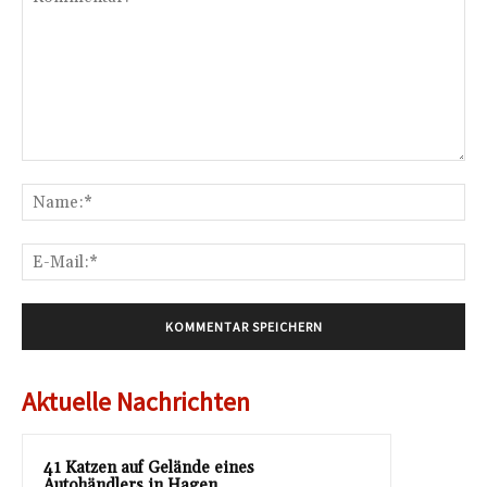
Kommentar:
Na
E-
Mai
Aktuelle Nachrichten
41 Katzen auf Gelände eines
Autohändlers in Hagen