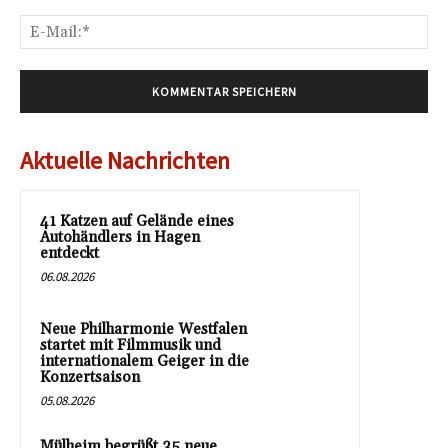
E-
Mai
Aktuelle Nachrichten
41 Katzen auf Gelände eines
Autohändlers in Hagen
entdeckt
06.08.2026
Neue Philharmonie Westfalen
startet mit Filmmusik und
internationalem Geiger in die
Konzertsaison
05.08.2026
Mülheim begrüßt 35 neue