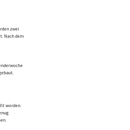
rden zwei
t. Nach dem
alenderwoche
gebaut.
llt worden.
genug
ben.