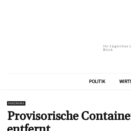
Ihr tägliches
Blick
POLITIK
WIRT
PANORAMA
Provisorische Contain
entfernt