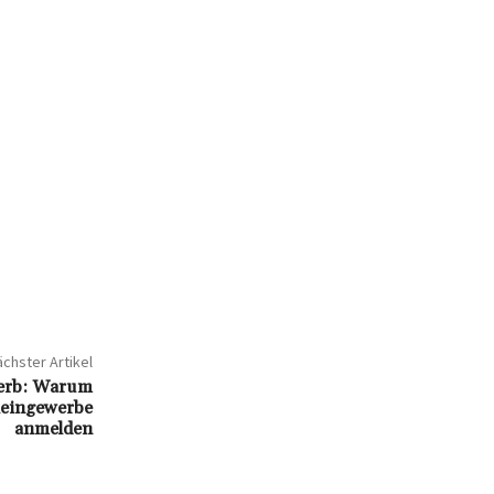
chster Artikel
werb: Warum
leingewerbe
anmelden