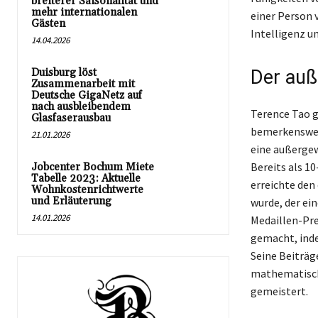
breiterer Saisonalität und
mehr internationalen
einer Person 
Gästen
Intelligenz u
14.04.2026
Duisburg löst
Der auß
Zusammenarbeit mit
Deutsche GigaNetz auf
nach ausbleibendem
Terence Tao g
Glasfaserausbau
bemerkenswert
21.01.2026
eine außergew
Bereits als 1
Jobcenter Bochum Miete
Tabelle 2023: Aktuelle
erreichte den 
Wohnkostenrichtwerte
und Erläuterung
wurde, der ei
14.01.2026
Medaillen-Pre
gemacht, inde
Seine Beiträg
mathematisch
gemeistert.