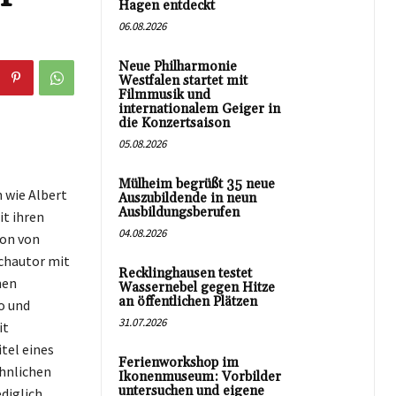
Hagen entdeckt
06.08.2026
Neue Philharmonie
Westfalen startet mit
Filmmusik und
internationalem Geiger in
die Konzertsaison
05.08.2026
Mülheim begrüßt 35 neue
 wie Albert
Auszubildende in neun
Ausbildungsberufen
t ihren
04.08.2026
ion von
uchautor mit
Recklinghausen testet
nen
Wassernebel gegen Hitze
an öffentlichen Plätzen
o und
31.07.2026
it
tel eines
Ferienworkshop im
hnlichen
Ikonenmuseum: Vorbilder
untersuchen und eigene
ediglich