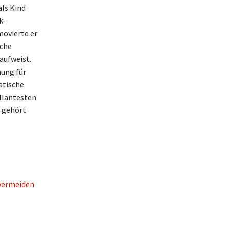
ls Kind
k-
movierte er
sche
aufweist.
nung für
atische
illantesten
, gehört
 vermeiden