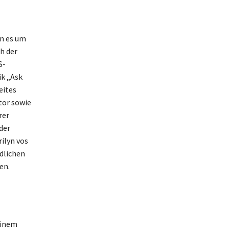
nn es um
h der
S-
ik „Ask
eites
tor sowie
rer
der
ilyn vos
üdlichen
en.
einem