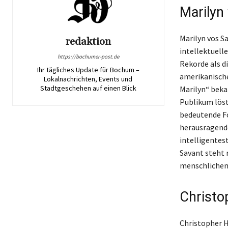
Marilyn
Marilyn vos S
redaktion
intellektuell
https://bochumer-post.de
Rekorde als d
Ihr tägliches Update für Bochum –
amerikanische 
Lokalnachrichten, Events und
Stadtgeschehen auf einen Blick
Marilyn“ beka
Publikum löst
bedeutende Fo
herausragenden
intelligentes
Savant steht 
menschlichen 
Christo
Christopher H