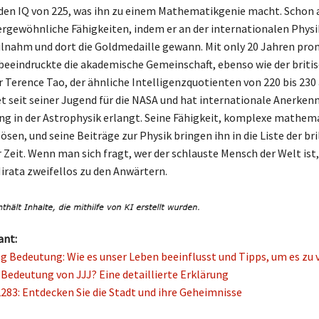
en IQ von 225, was ihn zu einem Mathematikgenie macht. Schon a
ergewöhnliche Fähigkeiten, indem er an der internationalen Physi
lnahm und dort die Goldmedaille gewann. Mit only 20 Jahren pro
 beeindruckte die akademische Gemeinschaft, ebenso wie der briti
Terence Tao, der ähnliche Intelligenzquotienten von 220 bis 230 
et seit seiner Jugend für die NASA und hat internationale Anerken
ng in der Astrophysik erlangt. Seine Fähigkeit, komplexe mathem
sen, und seine Beiträge zur Physik bringen ihn in die Liste der br
 Zeit. Wenn man sich fragt, wer der schlauste Mensch der Welt ist
irata zweifellos zu den Anwärtern.
ant:
g Bedeutung: Wie es unser Leben beeinflusst und Tipps, um es zu
e Bedeutung von JJJ? Eine detaillierte Erklärung
283: Entdecken Sie die Stadt und ihre Geheimnisse