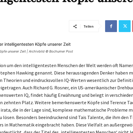
Teilen
Köpfe unserer Zeit | Archivbild © Bochumer Post
sion um den intelligentesten Menschen der Welt werden oft Namen
Stephen Hawking genannt. Diese herausragenden Denker haben mi
n Theorien und eindrucksvollen IQ-Werten wesentlich zur Definit
eigetragen. Auch Richard G. Rosner, ein US-amerikanischer Drehb
nswerten IQ, findet häufig Erwähnung und belegt in verschiede
n zehnten Platz. Weitere bemerkenswerte Köpfe sind Terence Ta
irata, die in der Lage sind, komplexe mathematische Probleme m
u lösen. Besonders beeindruckend sind Tais Talente, die ihm den Ti
s in Mathematik eingebracht haben. Diese Vielfalt an außergewö
rdeutlicht, dass der Titel des ‚intelligentesten Menschen‘ nicht l