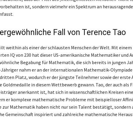
vorbehalten ist, sondern vielmehr ein Spektrum an herausragende
mfasst.
ergewöhnliche Fall von Terence Tao
ilt weithin als einer der schlausten Menschen der Welt. Mit einem
en IQ von 230 hat dieser US-amerikanische Mathematiker und Au
öhnliche Begabung für Mathematik, die sich bereits in jungen Jah
0-Jähriger nahm er an der internationalen Mathematik-Olympiade 
dritten Platz, wodurch er der jüngste Teilnehmer sowie der erste 
ne Goldmedaille in diesem Wettbewerb gewann. Tao, der auch als F
isträger anerkannt ist, hat sich in wissenschaftlichen Kreisen ei
m er komplexe mathematische Probleme mit beispielloser Affini
e zur Mathematik haben nicht nur sein Talent bestätigt, sondern 
e Gemeinschaft inspiriert und zahlreiche mathematische Herau