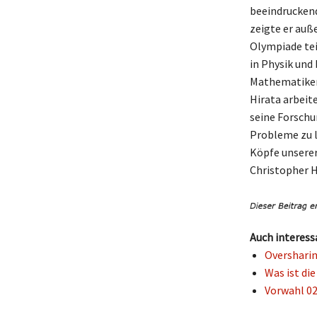
beeindruckend
zeigte er auß
Olympiade tei
in Physik und
Mathematiker 
Hirata arbeit
seine Forschu
Probleme zu lö
Köpfe unserer
Christopher H
Auch interess
Oversharin
Was ist di
Vorwahl 02