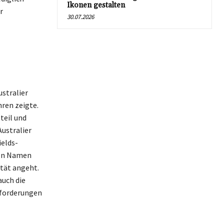
Ikonen gestalten
r
30.07.2026
stralier
ren zeigte.
teil und
Australier
ields-
nen Namen
tät angeht.
auch die
sforderungen