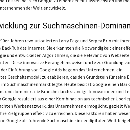
hältnissen hat sich Google zu einem der einflussreichsten und m
nternehmen der Welt entwickelt.
wicklung zur Suchmaschinen-Domina
 90er Jahren revolutionierten Larry Page und Sergey Brin mit ihrer
BackRub das Internet. Sie erkannten die Notwendigkeit einer eff
ie und entwickelten Algorithmen, die die Relevanz von Webseite
ten. Diese innovative Herangehensweise führte zur Gründung vo
t der Einführung von Google Ads begann das Unternehmen, ein
es Geschäftsmodell zu etablieren, das den Grundstein für seine 
 im Suchmaschinenmarkt legte. Heute besitzt Google einen Mark
nt und dominiert die Branche durch ständige Innovationen und T
n Google resultiert aus einer Kombination aus technischer Überl
achten Werbenetzwerk, das Unternehmen ermöglicht, gezielt We
ihre Zielgruppen effektiv zu erreichen. Diese Faktoren haben wesen
on Google als führende Suchmaschine in der digitalen Welt beige