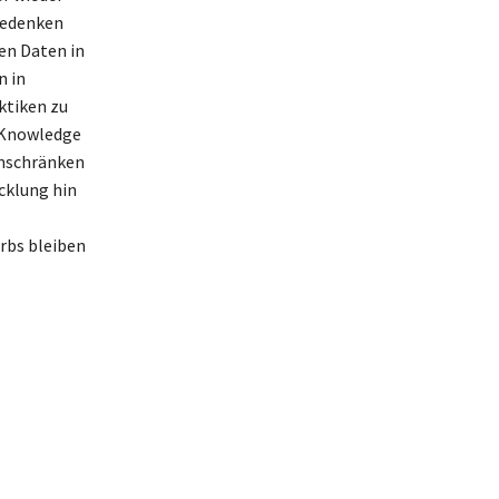
bedenken
en Daten in
n in
ktiken zu
m Knowledge
einschränken
cklung hin
rbs bleiben