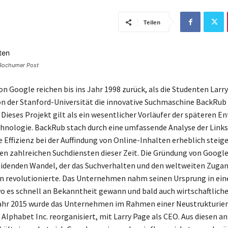
Teilen
© Bochumer Post
on Google reichen bis ins Jahr 1998 zurück, als die Studenten Larr
on der Stanford-Universität die innovative Suchmaschine BackRub
 Dieses Projekt gilt als ein wesentlicher Vorläufer der späteren 
chnologie. BackRub stach durch eine umfassende Analyse der Link
e Effizienz bei der Auffindung von Online-Inhalten erheblich steige
den zahlreichen Suchdiensten dieser Zeit. Die Gründung von Googl
idenden Wandel, der das Suchverhalten und den weltweiten Zugan
 revolutionierte. Das Unternehmen nahm seinen Ursprung in eine
wo es schnell an Bekanntheit gewann und bald auch wirtschaftlich
Jahr 2015 wurde das Unternehmen im Rahmen einer Neustrukturie
Alphabet Inc. reorganisiert, mit Larry Page als CEO. Aus diesen a