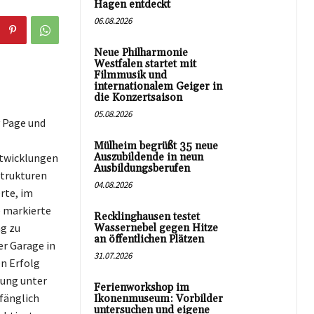
Hagen entdeckt
06.08.2026
Neue Philharmonie
Westfalen startet mit
Filmmusik und
internationalem Geiger in
die Konzertsaison
05.08.2026
y Page und
Mülheim begrüßt 35 neue
Entwicklungen
Auszubildende in neun
Ausbildungsberufen
strukturen
04.08.2026
rte, im
e markierte
Recklinghausen testet
g zu
Wassernebel gegen Hitze
an öffentlichen Plätzen
r Garage in
31.07.2026
en Erfolg
rung unter
Ferienworkshop im
nfänglich
Ikonenmuseum: Vorbilder
untersuchen und eigene