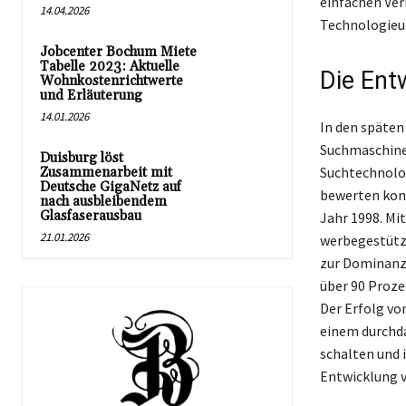
einfachen Ver
14.04.2026
Technologieu
Jobcenter Bochum Miete
Tabelle 2023: Aktuelle
Die Ent
Wohnkostenrichtwerte
und Erläuterung
14.01.2026
In den späten
Suchmaschine 
Duisburg löst
Suchtechnolog
Zusammenarbeit mit
Deutsche GigaNetz auf
bewerten konn
nach ausbleibendem
Glasfaserausbau
Jahr 1998. Mi
21.01.2026
werbegestützt
zur Dominanz
über 90 Proze
Der Erfolg vo
einem durchd
schalten und 
Entwicklung v