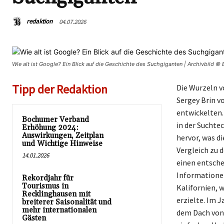
redaktion
04.07.2026
Wie alt ist Google? Ein Blick auf die Geschichte des Suchgiganten | Archivbild 
Tipp der Redaktion
Die Wurzeln v
Sergey Brin v
entwickelten.
Bochumer Verband
in der Suchte
Erhöhung 2024:
Auswirkungen, Zeitplan
hervor, was di
und Wichtige Hinweise
Vergleich zu 
14.01.2026
einen entsche
Informationen
Rekordjahr für
Tourismus in
Kalifornien, 
Recklinghausen mit
erzielte. Im 
breiterer Saisonalität und
mehr internationalen
dem Dach von 
Gästen