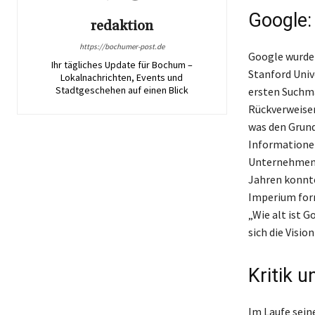
Google:
redaktion
https://bochumer-post.de
Google wurde 
Ihr tägliches Update für Bochum –
Stanford Univ
Lokalnachrichten, Events und
Stadtgeschehen auf einen Blick
ersten Suchma
Rückverweisen
was den Grunds
Informationen
Unternehmen 
Jahren konnte
Imperium form
„Wie alt ist G
sich die Visio
Kritik 
Im Laufe sein