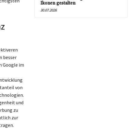
ächtigsten
Ikonen gestalten
30.07.2026
nz
ektiveren
n besser
n Google im
Entwicklung
tanteil von
echnologien.
egenheit und
rbung zu
tlich zur
tragen.