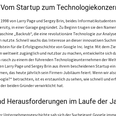
 Vom Startup zum Technologiekonzer
1998 von Larry Page und Sergey Brin, beides Informatikstudenten
ersity, in einer Garage gegründet. Zu Beginn trugen sie den Namen
schine „Backrub“, die eine revolutionäre Technologie zur Analys
 nutzte. Schnell wuchs das Interesse an dieser innovativen Such
tein für die Erfolgsgeschichte von Google Inc. legte. Mit dem Zie
 weltweit zugänglich und nutzbar zu machen, entwickelte sich d
rasch zu einem der führenden Technologieunternehmen der Welt
n Larry Page und Sergey Brin aus ihrem bescheidenen Startup ein
en, das heute jährlich sein Firmen-Jubiläum feiert. Wenn wir also
oogle?“ betrachten, ist es erstaunlich zu sehen, wie schnell und er
n der beiden Gründer verwirklicht hat.
und Herausforderungen im Laufe der J
er Unternehmensgeschichte sah sich der Suchgigant Google imme