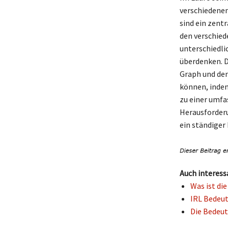
verschiedene
sind ein zent
den verschie
unterschiedl
überdenken. D
Graph und den 
können, inde
zu einer umfa
Herausforderu
ein ständiger
Auch interess
Was ist di
IRL Bedeut
Die Bedeut