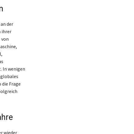
n
 an der
 ihrer
e von
maschine,
l,
as
. In wenigen
 globales
 die Frage
folgreich
ahre
r wieder