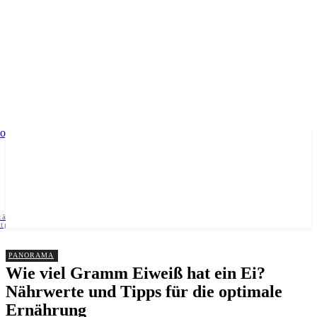
 tägliches Update für Bochum – Lokalnachrichten, Events und
dtgeschehen auf einen Blick
PANORAMA
Wie viel Gramm Eiweiß hat ein Ei?
Nährwerte und Tipps für die optimale
Ernährung