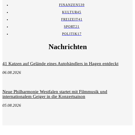
FINANZEN
539
KULTUR
45
FREIZEIT
41
SPORT
21
POLITIK
17
Nachrichten
41 Katzen auf Gelände eines Autohändlers in Hagen entdeckt
06.08.2026
Neue Philharmonie Westfalen startet mit Filmmusik und
internationalem Geiger in die Konzertsaison
05.08.2026