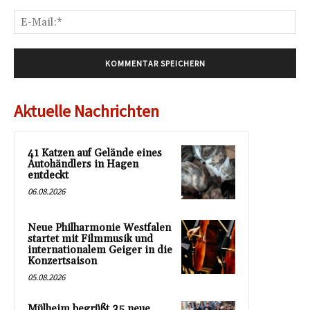
E-
Mai
Aktuelle Nachrichten
41 Katzen auf Gelände eines
Autohändlers in Hagen
entdeckt
06.08.2026
Neue Philharmonie Westfalen
startet mit Filmmusik und
internationalem Geiger in die
Konzertsaison
05.08.2026
Mülheim begrüßt 35 neue