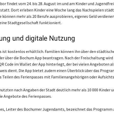
or findet vom 24. bis 28. August im und am Kinder und Jugendfre
 statt. Dort erleben Kinder eine Woche lang das Nachspielen städt
ie können mehr als 20 Berufe ausprobieren, eigenes Geld verdiene
eine Stadtgesellschaft funktioniert.
ng und digitale Nutzung
s ist kostenlos erhältlich. Familien können ihn über den städtisch
er über die Bochum App beantragen. Nach der Freischaltung wird 
QR Code im Wallet der App hinterlegt, der bei vielen Angeboten al
weis dient. Die App bietet zudem einen Überblick über das Progr
as Teilen des Ferienpasses mit Familienangehörigen oder Aufsicht
nutzten nach Angaben der Stadt deutlich mehr als 10 000 Kinder u
ie Angebote des Ferienpasses.
ies, Leiter des Bochumer Jugendamts, bezeichnet das Programm 