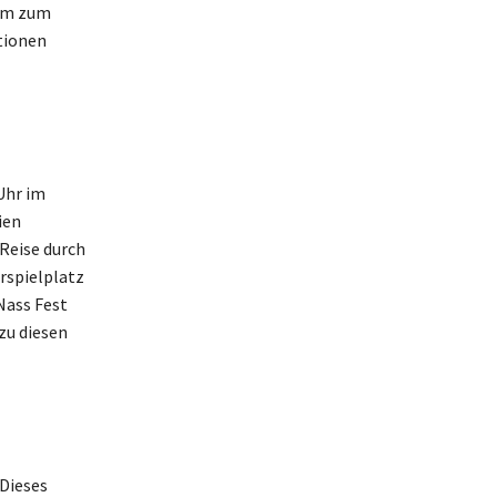
rem zum
tionen
Uhr im
ien
Reise durch
rspielplatz
Nass Fest
zu diesen
Dieses