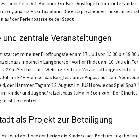
ress oder beim VfL Bochum. Größere Ausflüge führen unter ande
rmany und ins Phantasialand. Die entsprechenden Ticketinforma
n auf der Ferienpassseite der Stadt.
 und zentrale Veranstaltungen
startet mit einer Eröffnungsfeier am 17. Juli von 15:30 bis 19:30 
izeithaus inpoint in Langendreer. Vorher findet am 10. Juli ein Fer
U27 in Gerthe statt. Weitere zentrale Veranstaltungen sind eine 
9. Juli im FZR Riemke, das Bergfest am 5. August auf dem Abenteue
id, der Hammer Tag am 12. August im JUSH sowie das Spiel Spaß 
 im Kinder und Jugendfreizeithaus JuMa in Steinkuhl. Der Eintritt 
en ist kostenfrei.
adt als Projekt zur Beteiligung
Mal wird am Ende der Ferien die Kinderstadt Bochum angeboten. 