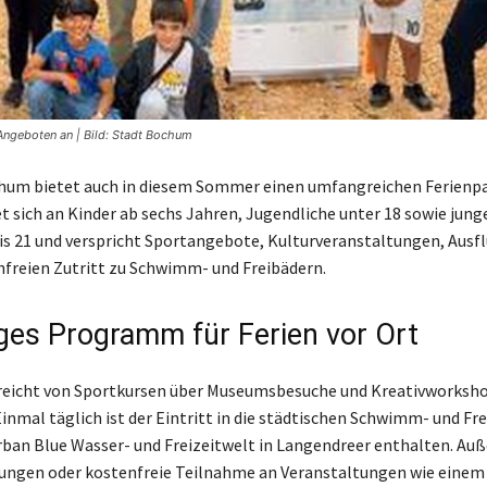
ngeboten an | Bild: Stadt Bochum
hum bietet auch in diesem Sommer einen umfangreichen Ferienpas
et sich an Kinder ab sechs Jahren, Jugendliche unter 18 sowie jung
s 21 und verspricht Sportangebote, Kulturveranstaltungen, Ausf
nfreien Zutritt zu Schwimm- und Freibädern.
tiges Programm für Ferien vor Ort
reicht von Sportkursen über Museumsbesuche und Kreativworksho
inmal täglich ist der Eintritt in die städtischen Schwimm- und Fr
Urban Blue Wasser- und Freizeitwelt in Langendreer enthalten. Au
ungen oder kostenfreie Teilnahme an Veranstaltungen wie einem