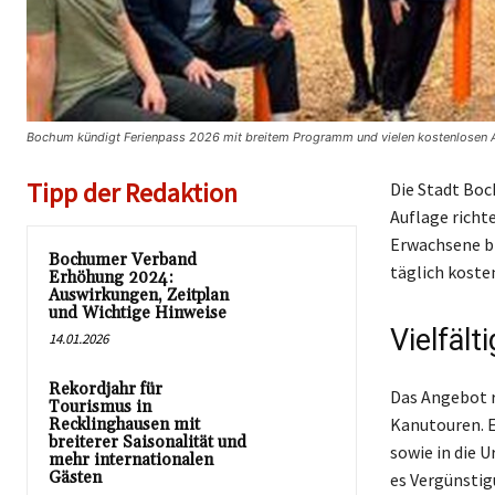
Bochum kündigt Ferienpass 2026 mit breitem Programm und vielen kostenlosen A
Tipp der Redaktion
Die Stadt Boc
Auflage richt
Erwachsene bi
Bochumer Verband
täglich koste
Erhöhung 2024:
Auswirkungen, Zeitplan
und Wichtige Hinweise
Vielfäl
14.01.2026
Rekordjahr für
Das Angebot 
Tourismus in
Kanutouren. E
Recklinghausen mit
breiterer Saisonalität und
sowie in die 
mehr internationalen
Gästen
es Vergünstig