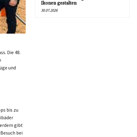
Ikonen gestalten
30.07.2026
s. Die 48.
e
lüge und
ps bis zu
eibäder
ßerdem gibt
 Besuch bei