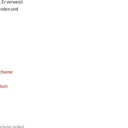
 Er verweist
änden und
achsene
Juni
chster Artikel