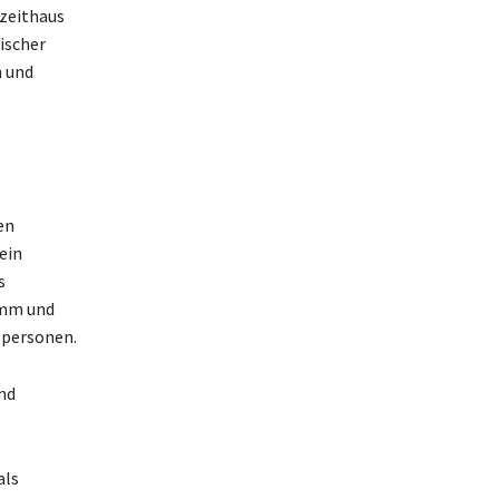
izeithaus
ischer
n und
en
ein
s
amm und
spersonen.
nd
als