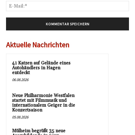
E-
Mai
Aktuelle Nachrichten
41 Katzen auf Gelände eines
Autohändlers in Hagen
entdeckt
06.08.2026
Neue Philharmonie Westfalen
startet mit Filmmusik und
internationalem Geiger in die
Konzertsaison
05.08.2026
Mülheim begrüßt 35 neue